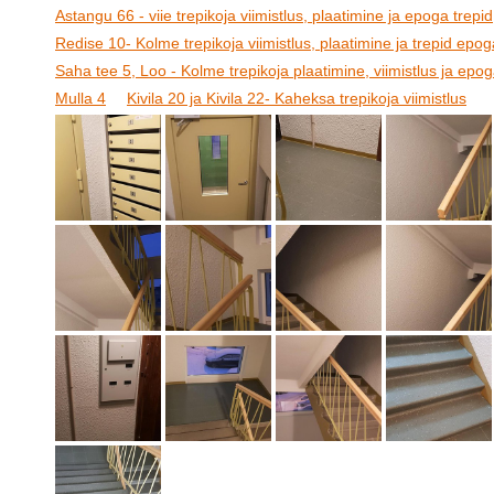
Astangu 66 - viie trepikoja viimistlus, plaatimine ja epoga trepid
Redise 10- Kolme trepikoja viimistlus, plaatimine ja trepid epog
Saha tee 5, Loo - Kolme trepikoja plaatimine, viimistlus ja epog
Mulla 4
Kivila 20 ja Kivila 22- Kaheksa trepikoja viimistlus