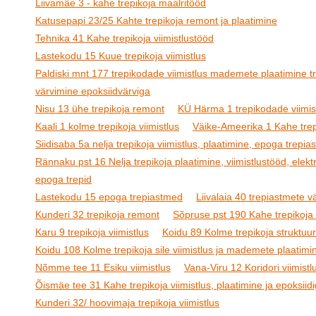
Liivamäe 3 - kahe trepikoja maalritööd
Katusepapi 23/25 Kahte trepikoja remont ja plaatimine
Tehnika 41 Kahe trepikoja viimistlustööd
Lastekodu 15 Kuue trepikoja viimistlus
Paldiski mnt 177 trepikodade viimistlus mademete plaatimine t
värvimine epoksiidvärviga
Nisu 13 ühe trepikoja remont
KÜ Härma 1 trepikodade viimis
Kaali 1 kolme trepikoja viimistlus
Väike-Ameerika 1 Kahe trepi
Siidisaba 5a nelja trepikoja viimistlus, plaatimine, epoga trepi
Rännaku pst 16 Nelja trepikoja plaatimine, viimistlustööd, elektr
epoga trepid
Lastekodu 15 epoga trepiastmed
Liivalaia 40 trepiastmete 
Kunderi 32 trepikoja remont
Sõpruse pst 190 Kahe trepikoja 
Karu 9 trepikoja viimistlus
Koidu 89 Kolme trepikoja struktuur
Koidu 108 Kolme trepikoja sile viimistlus ja mademete plaatimi
Nõmme tee 11 Esiku viimistlus
Vana-Viru 12 Koridori viimistl
Õismäe tee 31 Kahe trepikoja viimistlus, plaatimine ja epoksiid
Kunderi 32/ hoovimaja trepikoja viimistlus