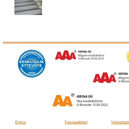
Ehitus
Fassaaditööd
Viimistlus