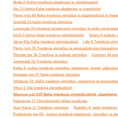
Mulla 8 Kolme trepikoja plaatimine ja viimistlustööd
Aia 13 Kehra Kahe trepikoja plaatimine ja maalritööd
Pärnu mnt 66 Nelja trepikoja viimistlus ja plaatimistööd ja treppi
Graniidi 24 Kahe trepikoja viimistlus
Linnamäe 24 trepikoja struktuurne viimistlus ja esiku põrandat
Kooli 2 Kehra Nelja trepikoja viimistlustööd
Sõstra 6 esikute
Järve 50a Kahe trepikoja viimistlustööd
Lille 6 Trepikoja viimi
Pärnu mnt 25 Trepikoja viimistlus ja epoksiidvärviga trepiastm
Õismäe tee 36 Trepikoja ja esikute viimistlus
Gonsiori 34 tre
Juhkentali 20 Trepikoja viimistlus
Kotka 6 -kolme trepikoja viimistlus, plaatimine, trepid, välisukse
Ehitajate tee 37 Nelja trepikoja viimistlus
Võistluse 23 -Kahe trepikoja viimistlus, plaatimine ja epoksiidig
Vihuri 1 Viie trepikoja viimistlustööd
Sõpruse pst 215 Nelja trepikoja viimistlustööd, plaatimin
Kalevipoja 17 Viimistlustööd neljas trepikojas
Suur-Karja 11 Trepikoja viimistlus
Raadiku 4- kahe trepikoja v
Puhkekodu tee 69 - Kolme trepikoja plaatimine, viimistlus ja epo