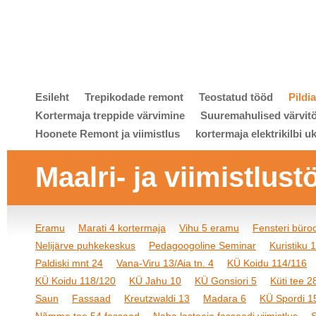
Esileht
Trepikodade remont
Teostatud tööd
Pildi
Kortermaja treppide värvimine
Suuremahulised värvit
Hoonete Remont ja viimistlus
kortermaja elektrikilbi u
Maalri- ja viimistlust
Eramu
Marati 4 kortermaja
Vihu 5 eramu
Fensteri bür
Nelijärve puhkekeskus
Pedagoogoline Seminar
Kuristiku 
Paldiski mnt 24
Vana-Viru 13/Aia tn. 4
KÜ Koidu 114/116
KÜ Koidu 118/120
KÜ Jahu 10
KÜ Gonsiori 5
Küti tee 2
Saun
Fassaad
Kreutzwaldi 13
Madara 6
KÜ Spordi 1