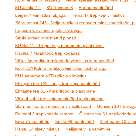
Nõmme tee 54 fassaad
Naba lasteaia fassaadi viimistlus
S
KÜ Jalaka 12
KÜ Reimani 6
Eramu maalritööd
Leigeri 4 viimistlus lubjaga
Heina 47 trepikoja viimistlus
Sõpruse pst 245 - Nelja trepikoja renoveerimine, maalritööd, pl
treppide värvimine epoksiidvärviga
Struktuurselt viimistletud pinnad
KÜ Siili 11 - Treppide ja mademete plaatimine.
Rävala 7 Maalritööd trepikodades
Väike-Ameerika trepikodade viimistlus ja maalritööd
Kopli 11A Kolme trepikoja viimistlus lubikrohviga
KÜ Läänemere 43Trepikoja viimistlus
Ehitajate tee 125 - nelja trepikoja maalritööd
Ehitajate tee 31 - maalritööd ja plaatimine
Välja 4 kahe trepikoja maalritööd ja plaatimine
Starmani kontori ehitus ja viimistlustööd
Gonsiori 18 trepikoja
Reimani 3 trepikodade remont
Õismäe tee 61 trepikodade r
Kiisa 7 maalritööd
Koidu 98 maalritööd
Kentmanni 10 viimi
Hansu 14 siseviimistlus
Nelijärve villa värvimine