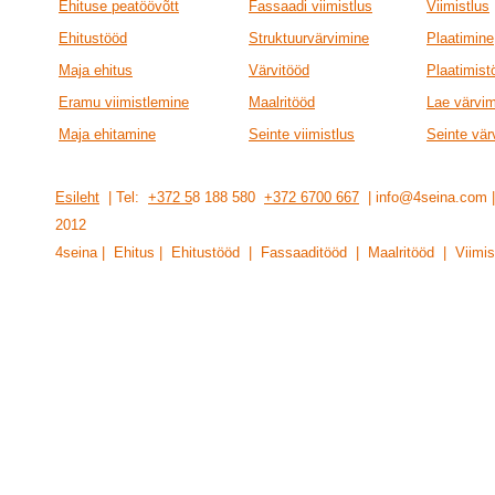
Ehituse peatöövõtt
Fassaadi viimistlus
Viimistlus
Ehitustööd
Struktuurvärvimine
Plaatimine
Maja ehitus
Värvitööd
Plaatimist
Eramu viimistlemine
Maalritööd
Lae värvi
Maja ehitamine
Seinte viimistlus
Seinte vär
Esileht
| Tel:
+372 5
8 188 580
+372 6700 667
| info@4seina.com
201
2
4seina | Ehitus | Ehitustööd | Fassaaditööd | Maalritööd | Viimis