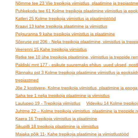
Nõmme tee 23 Viie trepikoja viimistlus, plaatimine ja trepiastm
Puhkekodu tee 61 Kolme trepikoja plaatimine viimistlus ja epoks
Katleri 25 Kolme trepikoja viimistlus ja plaatimistööd
Kraavi 13 kahe trepikoja plaatimine ja viimistlus
Pelguranna 9 kahe trepikoja viimistlus ja plaatimine
Sõpruse pst 206 - Nelja trepikoja plaatimine, viimistlus ja trep
Veerenni 15 Kahe trepikoja viimistlus
Retke tee 10 ühe trepikoja plaatimine, viimistlus ja treppide re
Paldiski mnt 177 - esikute suuremaks ehitus, uued uksed, postk
Rännaku pst 3 Kolme trepikoja plaatimine viimistlus ja epoksiid
trepiastmed
Jõe 2 kostivere- Kolme trepikoja viimistlus, plaatimine ja epoga
Saha tee 1 nelja trepikoja plaatimine ja viimistlus
Laulupeo 19 - Trepikoja viimistlus
Videviku 14 Kolme trepikoja
Juhtme 22 – Kolme trepikoja viimistlus, plaatimine ja treppide
Kaera 16 Trepikoja viimistlus ja plaatimine
Sikupilli 18 trepikoja plaatimine ja viimistlus
Majaka põik 11- Kahe trepikoja plaatimine ja viimistlustööd