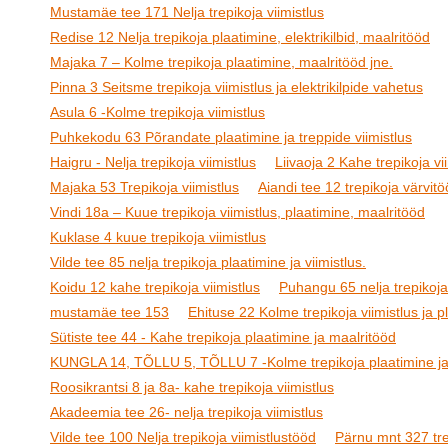
Mustamäe tee 171 Nelja trepikoja viimistlus
Redise 12 Nelja trepikoja plaatimine, elektrikilbid, maalritööd
Majaka 7 – Kolme trepikoja plaatimine, maalritööd jne.
Pinna 3 Seitsme trepikoja viimistlus ja elektrikilpide vahetus
Asula 6 -Kolme trepikoja viimistlus
Puhkekodu 63 Põrandate plaatimine ja treppide viimistlus
Haigru - Nelja trepikoja viimistlus
Liivaoja 2 Kahe trepikoja vi
Majaka 53 Trepikoja viimistlus
Aiandi tee 12 trepikoja värvit
Vindi 18a – Kuue trepikoja viimistlus, plaatimine, maalritööd
Kuklase 4 kuue trepikoja viimistlus
Vilde tee 85 nelja trepikoja plaatimine ja viimistlus.
Koidu 12 kahe trepikoja viimistlus
Puhangu 65 nelja trepikoja 
mustamäe tee 153
Ehituse 22 Kolme trepikoja viimistlus ja p
Sütiste tee 44 - Kahe trepikoja plaatimine ja maalritööd
KUNGLA 14, TÕLLU 5, TÕLLU 7 -Kolme trepikoja plaatimine ja 
Roosikrantsi 8 ja 8a- kahe trepikoja viimistlus
Akadeemia tee 26- nelja trepikoja viimistlus
Vilde tee 100 Nelja trepikoja viimistlustööd
Pärnu mnt 327 trep