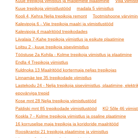
Kuue trepikoja vimistlus ja mademete plaatimine
Villa viimist
Kuue trepikoja viimistlustööd
madala 5 viimistlus
Kooli 4, Kehra Nelja trepikoja remont
Tootmishoone värvimin
Kalevipoja 6 - Viie trepikoja maalri ja viimistlustööd
Kalevipoja 4 maalritööd trepikodades
Liivalaia 7-Kahe trepikoja viimistlus ja esikute plaatimine
Loitsu 2 - kuue trepikoja siseviimistlus
Tööstuse 2a Kohila - Kolme trepikoja viimistlus ja plaatimine
Endla 4 Trepikoja viimistlus
Kuldnoka 13 Maalritööd kortermaja neljas trepikojas
Linnamäe tee 35 trepikodade viimistlus
Lastekodu 24 - Nelja trepikoja siseviimistlus, plaatimine, elektrik
epovärviga trepid
Kose mnt 28 Nelja trepikoja viimistlustööd
Paldiski mnt 85 trepikodade viimistlustööd
KÜ Sõle 46 viimist
Koskla 7 - Kolme trepikoja viimistlus ja osaline plaatimine
16 korruselise maja trepikoja ja koridoride maalritööd
Roosikrantsi 21 trepikoja plaatimine ja viimistlus