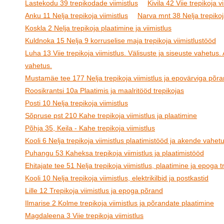
Lastekodu 39 trepikodade viimistlus
Kivila 42 Viie trepikoja v
Anku 11 Nelja trepikoja viimistlus
Narva mnt 38 Nelja trepikoj
Koskla 2 Nelja trepikoja plaatimine ja viimistlus
Kuldnoka 15 Nelja 9 korruselise maja trepikoja viimistlustööd
Luha 13 Viie trepikoja viimistlus. Välisuste ja siseuste vahetus
vahetus.
Mustamäe tee 177 Nelja trepikoja viimistlus ja epovärviga põr
Roosikrantsi 10a Plaatimis ja maalritööd trepikojas
Posti 10 Nelja trepikoja viimistlus
Sõpruse pst 210 Kahe trepikoja viimistlus ja plaatimine
Põhja 35, Keila - Kahe trepikoja viimistlus
Kooli 6 Nelja trepikoja viimistlus plaatimistööd ja akende vahet
Puhangu 53 Kaheksa trepikoja viimistlus ja plaatimistööd
Ehitajate tee 51 Nelja trepikoja viimistlus, plaatimine ja epoga t
Kooli 10 Nelja trepikoja viimistlus, elektrikilbid ja postkastid
Lille 12 Trepikoja viimistlus ja epoga põrand
Ilmarise 2 Kolme trepikoja viimistlus ja põrandate plaatimine
Magdaleena 3 Viie trepikoja viimistlus