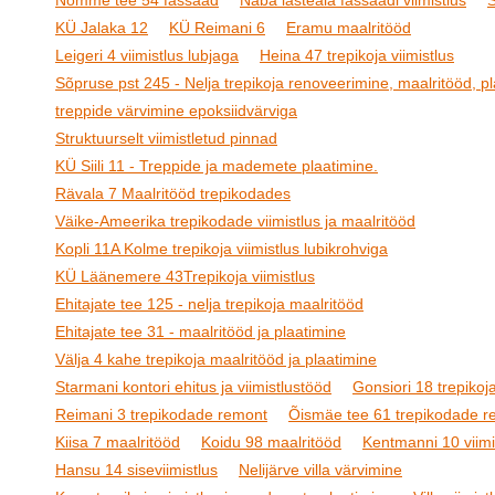
Nõmme tee 54 fassaad
Naba lasteaia fassaadi viimistlus
S
KÜ Jalaka 12
KÜ Reimani 6
Eramu maalritööd
Leigeri 4 viimistlus lubjaga
Heina 47 trepikoja viimistlus
Sõpruse pst 245 - Nelja trepikoja renoveerimine, maalritööd, pl
treppide värvimine epoksiidvärviga
Struktuurselt viimistletud pinnad
KÜ Siili 11 - Treppide ja mademete plaatimine.
Rävala 7 Maalritööd trepikodades
Väike-Ameerika trepikodade viimistlus ja maalritööd
Kopli 11A Kolme trepikoja viimistlus lubikrohviga
KÜ Läänemere 43Trepikoja viimistlus
Ehitajate tee 125 - nelja trepikoja maalritööd
Ehitajate tee 31 - maalritööd ja plaatimine
Välja 4 kahe trepikoja maalritööd ja plaatimine
Starmani kontori ehitus ja viimistlustööd
Gonsiori 18 trepikoja
Reimani 3 trepikodade remont
Õismäe tee 61 trepikodade r
Kiisa 7 maalritööd
Koidu 98 maalritööd
Kentmanni 10 viimi
Hansu 14 siseviimistlus
Nelijärve villa värvimine