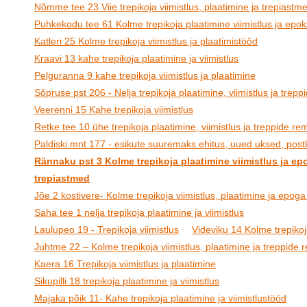
Nõmme tee 23 Viie trepikoja viimistlus, plaatimine ja trepiastm
Puhkekodu tee 61 Kolme trepikoja plaatimine viimistlus ja epoks
Katleri 25 Kolme trepikoja viimistlus ja plaatimistööd
Kraavi 13 kahe trepikoja plaatimine ja viimistlus
Pelguranna 9 kahe trepikoja viimistlus ja plaatimine
Sõpruse pst 206 - Nelja trepikoja plaatimine, viimistlus ja trep
Veerenni 15 Kahe trepikoja viimistlus
Retke tee 10 ühe trepikoja plaatimine, viimistlus ja treppide re
Paldiski mnt 177 - esikute suuremaks ehitus, uued uksed, postk
Rännaku pst 3 Kolme trepikoja plaatimine viimistlus ja ep
trepiastmed
Jõe 2 kostivere- Kolme trepikoja viimistlus, plaatimine ja epoga
Saha tee 1 nelja trepikoja plaatimine ja viimistlus
Laulupeo 19 - Trepikoja viimistlus
Videviku 14 Kolme trepikoja
Juhtme 22 – Kolme trepikoja viimistlus, plaatimine ja treppide
Kaera 16 Trepikoja viimistlus ja plaatimine
Sikupilli 18 trepikoja plaatimine ja viimistlus
Majaka põik 11- Kahe trepikoja plaatimine ja viimistlustööd