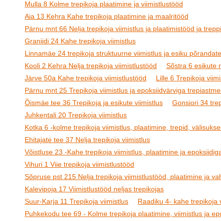
Mulla 8 Kolme trepikoja plaatimine ja viimistlustööd
Aia 13 Kehra Kahe trepikoja plaatimine ja maalritööd
Pärnu mnt 66 Nelja trepikoja viimistlus ja plaatimistööd ja treppi
Graniidi 24 Kahe trepikoja viimistlus
Linnamäe 24 trepikoja struktuurne viimistlus ja esiku põrandat
Kooli 2 Kehra Nelja trepikoja viimistlustööd
Sõstra 6 esikute
Järve 50a Kahe trepikoja viimistlustööd
Lille 6 Trepikoja viimi
Pärnu mnt 25 Trepikoja viimistlus ja epoksiidvärviga trepiastm
Õismäe tee 36 Trepikoja ja esikute viimistlus
Gonsiori 34 tre
Juhkentali 20 Trepikoja viimistlus
Kotka 6 -kolme trepikoja viimistlus, plaatimine, trepid, välisukse
Ehitajate tee 37 Nelja trepikoja viimistlus
Võistluse 23 -Kahe trepikoja viimistlus, plaatimine ja epoksiidig
Vihuri 1 Viie trepikoja viimistlustööd
Sõpruse pst 215 Nelja trepikoja viimistlustööd, plaatimine ja v
Kalevipoja 17 Viimistlustööd neljas trepikojas
Suur-Karja 11 Trepikoja viimistlus
Raadiku 4- kahe trepikoja v
Puhkekodu tee 69 - Kolme trepikoja plaatimine, viimistlus ja epo