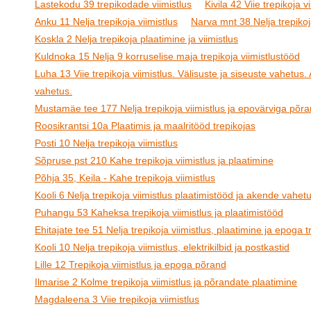
Lastekodu 39 trepikodade viimistlus
Kivila 42 Viie trepikoja v
Anku 11 Nelja trepikoja viimistlus
Narva mnt 38 Nelja trepikoj
Koskla 2 Nelja trepikoja plaatimine ja viimistlus
Kuldnoka 15 Nelja 9 korruselise maja trepikoja viimistlustööd
Luha 13 Viie trepikoja viimistlus. Välisuste ja siseuste vahetus
vahetus.
Mustamäe tee 177 Nelja trepikoja viimistlus ja epovärviga põr
Roosikrantsi 10a Plaatimis ja maalritööd trepikojas
Posti 10 Nelja trepikoja viimistlus
Sõpruse pst 210 Kahe trepikoja viimistlus ja plaatimine
Põhja 35, Keila - Kahe trepikoja viimistlus
Kooli 6 Nelja trepikoja viimistlus plaatimistööd ja akende vahet
Puhangu 53 Kaheksa trepikoja viimistlus ja plaatimistööd
Ehitajate tee 51 Nelja trepikoja viimistlus, plaatimine ja epoga t
Kooli 10 Nelja trepikoja viimistlus, elektrikilbid ja postkastid
Lille 12 Trepikoja viimistlus ja epoga põrand
Ilmarise 2 Kolme trepikoja viimistlus ja põrandate plaatimine
Magdaleena 3 Viie trepikoja viimistlus