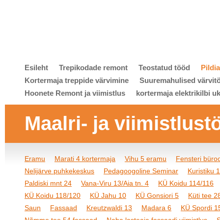
Esileht
Trepikodade remont
Teostatud tööd
Pildi
Kortermaja treppide värvimine
Suuremahulised värvit
Hoonete Remont ja viimistlus
kortermaja elektrikilbi u
Maalri- ja viimistlust
Eramu
Marati 4 kortermaja
Vihu 5 eramu
Fensteri bür
Nelijärve puhkekeskus
Pedagoogoline Seminar
Kuristiku 
Paldiski mnt 24
Vana-Viru 13/Aia tn. 4
KÜ Koidu 114/116
KÜ Koidu 118/120
KÜ Jahu 10
KÜ Gonsiori 5
Küti tee 2
Saun
Fassaad
Kreutzwaldi 13
Madara 6
KÜ Spordi 1