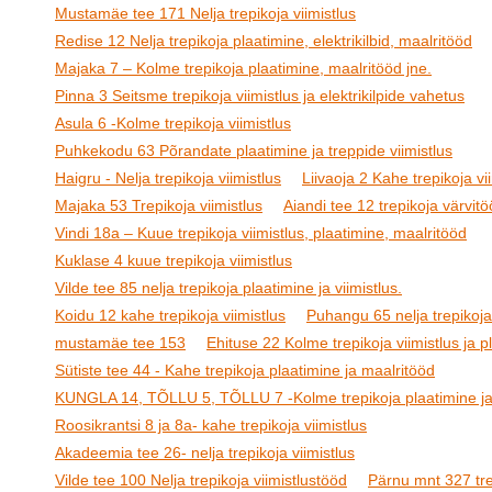
Mustamäe tee 171 Nelja trepikoja viimistlus
Redise 12 Nelja trepikoja plaatimine, elektrikilbid, maalritööd
Majaka 7 – Kolme trepikoja plaatimine, maalritööd jne.
Pinna 3 Seitsme trepikoja viimistlus ja elektrikilpide vahetus
Asula 6 -Kolme trepikoja viimistlus
Puhkekodu 63 Põrandate plaatimine ja treppide viimistlus
Haigru - Nelja trepikoja viimistlus
Liivaoja 2 Kahe trepikoja vi
Majaka 53 Trepikoja viimistlus
Aiandi tee 12 trepikoja värvit
Vindi 18a – Kuue trepikoja viimistlus, plaatimine, maalritööd
Kuklase 4 kuue trepikoja viimistlus
Vilde tee 85 nelja trepikoja plaatimine ja viimistlus.
Koidu 12 kahe trepikoja viimistlus
Puhangu 65 nelja trepikoja 
mustamäe tee 153
Ehituse 22 Kolme trepikoja viimistlus ja p
Sütiste tee 44 - Kahe trepikoja plaatimine ja maalritööd
KUNGLA 14, TÕLLU 5, TÕLLU 7 -Kolme trepikoja plaatimine ja 
Roosikrantsi 8 ja 8a- kahe trepikoja viimistlus
Akadeemia tee 26- nelja trepikoja viimistlus
Vilde tee 100 Nelja trepikoja viimistlustööd
Pärnu mnt 327 trep