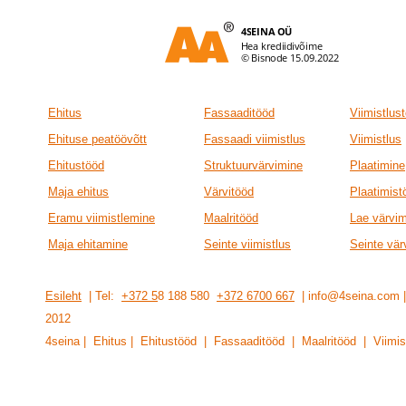
Ehitus
Fassaaditööd
Viimistlus
Ehituse peatöövõtt
Fassaadi viimistlus
Viimistlus
Ehitustööd
Struktuurvärvimine
Plaatimine
Maja ehitus
Värvitööd
Plaatimist
Eramu viimistlemine
Maalritööd
Lae värvi
Maja ehitamine
Seinte viimistlus
Seinte vär
Esileht
| Tel:
+372 5
8 188 580
+372 6700 667
| info@4seina.com
201
2
4seina | Ehitus | Ehitustööd | Fassaaditööd | Maalritööd | Viimis