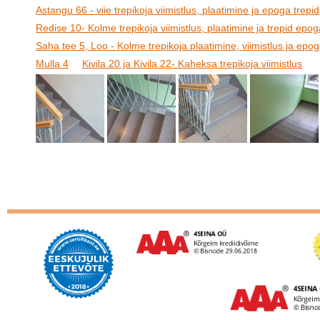
Astangu 66 - viie trepikoja viimistlus, plaatimine ja epoga trepid
Redise 10- Kolme trepikoja viimistlus, plaatimine ja trepid epog
Saha tee 5, Loo - Kolme trepikoja plaatimine, viimistlus ja epog
Mulla 4
Kivila 20 ja Kivila 22- Kaheksa trepikoja viimistlus