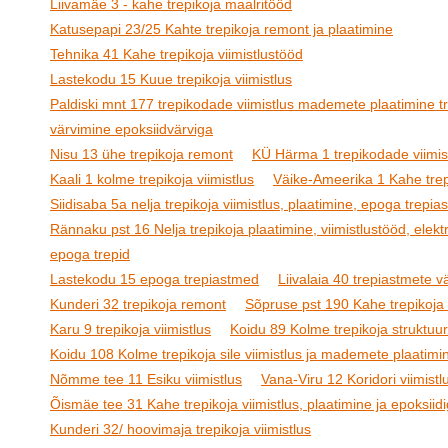
Liivamäe 3 - kahe trepikoja maalritööd
Katusepapi 23/25 Kahte trepikoja remont ja plaatimine
Tehnika 41 Kahe trepikoja viimistlustööd
Lastekodu 15 Kuue trepikoja viimistlus
Paldiski mnt 177 trepikodade viimistlus mademete plaatimine t
värvimine epoksiidvärviga
Nisu 13 ühe trepikoja remont
KÜ Härma 1 trepikodade viimis
Kaali 1 kolme trepikoja viimistlus
Väike-Ameerika 1 Kahe trepi
Siidisaba 5a nelja trepikoja viimistlus, plaatimine, epoga trepi
Rännaku pst 16 Nelja trepikoja plaatimine, viimistlustööd, elektr
epoga trepid
Lastekodu 15 epoga trepiastmed
Liivalaia 40 trepiastmete 
Kunderi 32 trepikoja remont
Sõpruse pst 190 Kahe trepikoja 
Karu 9 trepikoja viimistlus
Koidu 89 Kolme trepikoja struktuur
Koidu 108 Kolme trepikoja sile viimistlus ja mademete plaatimi
Nõmme tee 11 Esiku viimistlus
Vana-Viru 12 Koridori viimistl
Õismäe tee 31 Kahe trepikoja viimistlus, plaatimine ja epoksiid
Kunderi 32/ hoovimaja trepikoja viimistlus