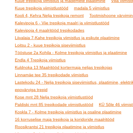
Kuue trepikoja vimistlus ja mademete plaatimine
Villa viimist
Kuue trepikoja viimistlustööd
madala 5 viimistlus
Kooli 4, Kehra Nelja trepikoja remont
Tootmishoone värvimin
Kalevipoja 6 - Viie trepikoja maalri ja viimistlustööd
Kalevipoja 4 maalritööd trepikodades
Liivalaia 7-Kahe trepikoja viimistlus ja esikute plaatimine
Loitsu 2 - kuue trepikoja siseviimistlus
Tööstuse 2a Kohila - Kolme trepikoja viimistlus ja plaatimine
Endla 4 Trepikoja viimistlus
Kuldnoka 13 Maalritööd kortermaja neljas trepikojas
Linnamäe tee 35 trepikodade viimistlus
Lastekodu 24 - Nelja trepikoja siseviimistlus, plaatimine, elektrik
epovärviga trepid
Kose mnt 28 Nelja trepikoja viimistlustööd
Paldiski mnt 85 trepikodade viimistlustööd
KÜ Sõle 46 viimist
Koskla 7 - Kolme trepikoja viimistlus ja osaline plaatimine
16 korruselise maja trepikoja ja koridoride maalritööd
Roosikrantsi 21 trepikoja plaatimine ja viimistlus