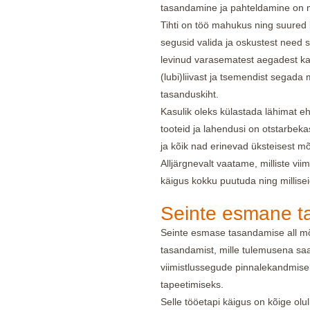
tasandamine ja pahteldamine on 
Tihti on töö mahukus ning suured 
segusid valida ja oskustest need 
levinud varasematest aegadest ka 
(lubi)liivast ja tsemendist segada 
tasanduskiht.
Kasulik oleks külastada lähimat ehi
tooteid ja lahendusi on otstarbek
ja kõik nad erinevad üksteisest 
Alljärgnevalt vaatame, milliste vi
käigus kokku puutuda ning millise
Seinte esmane 
Seinte esmase tasandamise all mõe
tasandamist, mille tulemusena saa
viimistlussegude pinnalekandmise
tapeetimiseks.
Selle tööetapi käigus on kõige ol