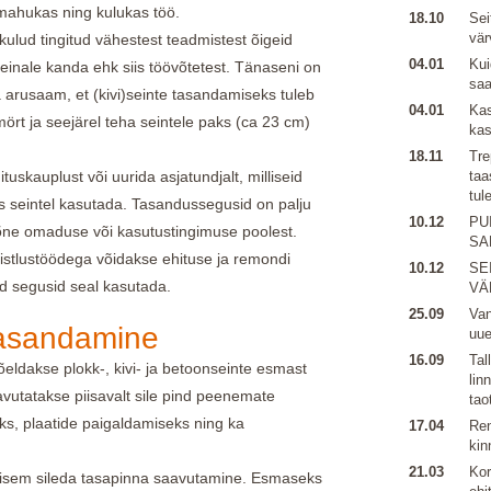
mahukas ning kulukas töö.
18.10
Sei
vär
kulud tingitud vähestest teadmistest õigeid
04.01
Kui
seinale kanda ehk siis töövõtetest. Tänaseni on
sa
arusaam, et (kivi)seinte tasandamiseks tuleb
04.01
Kas
mört ja seejärel teha seintele paks (ca 23 cm)
kas
18.11
Tre
tuskauplust või uurida asjatundjalt, milliseid
taa
tul
as seintel kasutada. Tasandussegusid on palju
10.12
PU
mõne omaduse või kasutustingimuse poolest.
SA
imistlustöödega võidakse ehituse ja remondi
10.12
SE
id segusid seal kasutada.
VÄ
25.09
Van
tasandamine
uu
16.09
Tal
ldakse plokk-, kivi- ja betoonseinte esmast
lin
vutatakse piisavalt sile pind peenemate
tao
ks, plaatide paigaldamiseks ning ka
17.04
Ren
kin
21.03
Kor
ulisem sileda tasapinna saavutamine. Esmaseks