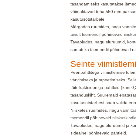
tasandamiseks kasutatakse jämeda
võimaldavad teha 550 mm paksuse 
kasutusotstarbele:
Märgades ruumides, nagu vannitoa
ainult tsemendil põhinevaid niisku
Tavaoludes, nagu eluruumid, konto
samuti ka tsemendil põhinevaid ni
Seinte viimistle
Peenpahtlitega viimistlemise tulem
värvimiseks ja tapeetimiseks. Sel
täitefraktsiooniga pahtleid (kuni
tasanduskiht. Suuremaid ebatasasu
kasutusotstarbest saab valida erine
Niisketes ruumides, nagu vannitoa
tsemendil põhinevaid niiskuskindl
Tavaoludes, nagu eluruumid ja ko
sideainel põhinevaid pahtleid.