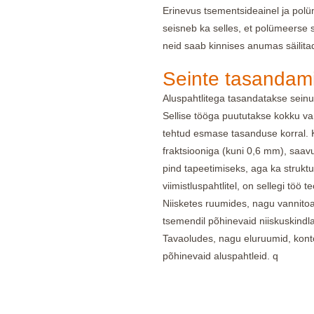
Erinevus tsementsideainel ja polü
seisneb ka selles, et polümeerse s
neid saab kinnises anumas säilit
Seinte tasandami
Aluspahtlitega tasandatakse seinu
Sellise tööga puututakse kokku va
tehtud esmase tasanduse korral. K
fraktsiooniga (kuni 0,6 mm), saavu
pind tapeetimiseks, aga ka struktu
viimistluspahtlitel, on sellegi töö
Niisketes ruumides, nagu vannitoa
tsemendil põhinevaid niiskuskindla
Tavaoludes, nagu eluruumid, kont
põhinevaid aluspahtleid. q