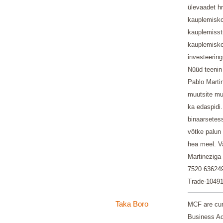
ülevaadet hr
kauplemiskon
kauplemisst
kauplemiskon
investeering
Nüüd teenin 
Pablo Martin
muutsite mu 
ka edaspidi.
binaarsetes
võtke palun 
hea meel. V
Martinezig
7520 636249
Trade-1049
Taka Boro
MCF are curr
Business Ac