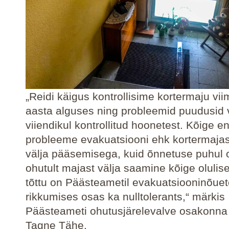
„Reidi käigus kontrollisime kortermaju viim
aasta alguses ning probleemid puudusid 
viiendikul kontrollitud hoonetest. Kõige 
probleeme evakuatsiooni ehk kortermajas
välja pääsemisega, kuid õnnetuse puhul o
ohutult majast välja saamine kõige olulis
tõttu on Päästeametil evakuatsiooninõue
rikkumises osas ka nulltolerants,“ märkis
Päästeameti ohutusjärelevalve osakonna 
Tagne Tähe.