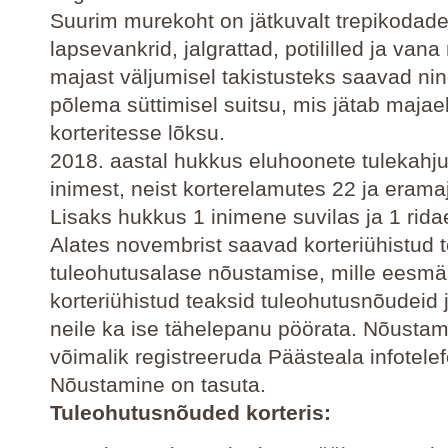
Suurim murekoht on jätkuvalt trepikodad
lapsevankrid, jalgrattad, potililled ja van
majast väljumisel takistusteks saavad nin
põlema süttimisel suitsu, mis jätab majae
korteritesse lõksu.
2018. aastal hukkus eluhoonete tulekahj
inimest, neist korterelamutes 22 ja erama
Lisaks hukkus 1 inimene suvilas ja 1 rid
Alates novembrist saavad korteriühistud t
tuleohutusalase nõustamise, mille eesmär
korteriühistud teaksid tuleohutusnõudeid 
neile ka ise tähelepanu pöörata. Nõustam
võimalik registreeruda Päästeala infotelef
Nõustamine on tasuta.
Tuleohutusnõuded korteris: