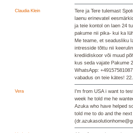
Claudia Klein
Tere ja Tere tulemast Spo
laenu erinevatel eesmärki
ja teie kontol on laen 24 
pakume nii pika- kui ka lü
Me teame, et seadusliku la
intresside tõttu nii keeru
krediidiskoor või muud põh
kus seda vajate Pakume 24
WhatsApp: +4915758108767 |
vabadus on teie kätes!
22
Vera
I'm from USA i want to tes
week he told me he wanted 
Azuka who have helped so 
told me to do and the nex
(dr.azukasolutionhome@gm