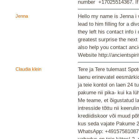
number +17025514367. If 
Jenna
Hello my name is Jenna i 
lead to him filling for a 
they left his contact info
greatest surprise the nex
also help you contact anc
Website http://ancientsp
Claudia klein
Tere ja Tere tulemast Spo
laenu erinevatel eesmärki
ja teie kontol on laen 24 
pakume nii pika- kui ka lü
Me teame, et õigustatud la
intresside tõttu nii keeru
krediidiskoor või muud põh
kus seda vajate Pakume 24
WhatsApp: +4915758108767 |