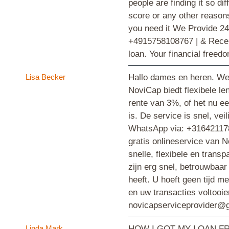
people are finding it so dif
score or any other reason
you need it We Provide 24
+4915758108767 | & Receiv
loan. Your financial freed
Lisa Becker
Hallo dames en heren. Wel
NoviCap biedt flexibele le
rente van 3%, of het nu ee
is. De service is snel, ve
WhatsApp via: +316421178
gratis onlineservice van 
snelle, flexibele en tran
zijn erg snel, betrouwbaar
heeft. U hoeft geen tijd m
en uw transacties voltooi
novicapserviceprovider@g
Linda Mark
HOW I GOT MY LOAN FROM 