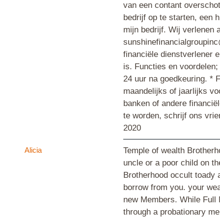
van een contant overschot 
bedrijf op te starten, een
mijn bedrijf. Wij verlenen 
sunshinefinancialgroupinc
financiële dienstverlener e
is. Functies en voordelen;
24 uur na goedkeuring. * F
maandelijks of jaarlijks v
banken of andere financiël
te worden, schrijf ons vr
2020
Alicia
Temple of wealth Brotherhoo
uncle or a poor child on th
Brotherhood occult toady a
borrow from you. your wea
new Members. While Full Me
through a probationary mem