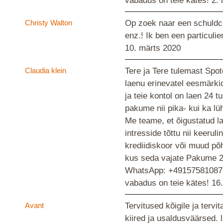
vabadus on teie kätes!
2.
Christy Walton
Op zoek naar een schuldcon
enz.! Ik ben een particuli
10. märts 2020
Claudia klein
Tere ja Tere tulemast Spo
laenu erinevatel eesmärki
ja teie kontol on laen 24 
pakume nii pika- kui ka lü
Me teame, et õigustatud la
intresside tõttu nii keeru
krediidiskoor või muud põh
kus seda vajate Pakume 24
WhatsApp: +4915758108767 |
vabadus on teie kätes!
16
Avant
Tervitused kõigile ja ter
kiired ja usaldusväärsed.