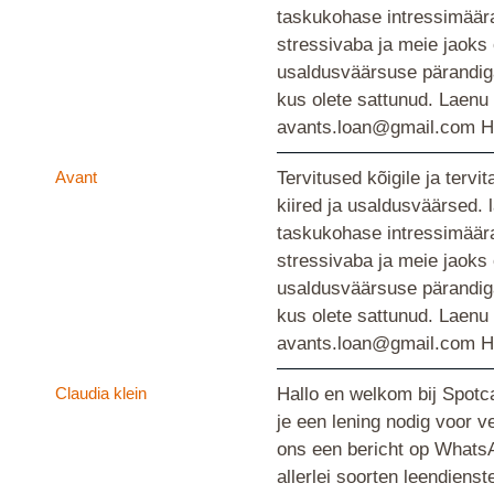
taskukohase intressimäära
stressivaba ja meie jaoks
usaldusväärsuse pärandiga,
kus olete sattunud. Laenu
avants.loan@gmail.com He
Avant
Tervitused kõigile ja ter
kiired ja usaldusväärsed.
taskukohase intressimäära
stressivaba ja meie jaoks
usaldusväärsuse pärandiga,
kus olete sattunud. Laenu
avants.loan@gmail.com He
Claudia klein
Hallo en welkom bij Spotca
je een lening nodig voor v
ons een bericht op WhatsA
allerlei soorten leendiens