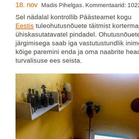
18. nov
Madis Pihelgas. Kommentaarid: 102
Sel nädalal kontrollib Päästeamet kogu
Eestis
tuleohutusnõuete täitmist korterm
ühiskasutatavatel pindadel. Ohutusnõuet
järgimisega saab iga vastutustundlik inim
kõige paremini enda ja oma naabrite heao
turvalisuse ees seista.