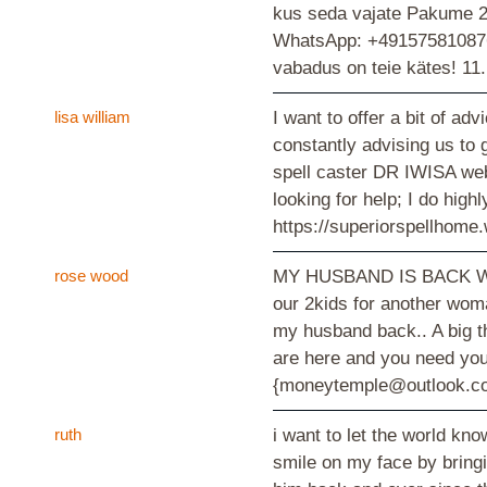
kus seda vajate Pakume 24
WhatsApp: +4915758108767 |
vabadus on teie kätes!
11
lisa william
I want to offer a bit of ad
constantly advising us to 
spell caster DR IWISA webs
looking for help; I do h
https://superiorspellhom
rose wood
MY HUSBAND IS BACK WITH
our 2kids for another wom
my husband back.. A big t
are here and you need you
{moneytemple@outlook.com
ruth
i want to let the world kn
smile on my face by bring