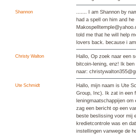
Shannon
....... I am Shannon by na
had a spell on him and he 
Makospelltemple@yahoo.co
told me that he will help m
lovers back. because i 
Christy Walton
Hallo, Op zoek naar een sc
bitcoin-lening, enz! Ik ben
naar: christywalton355@
Ute Schmidt
Hallo, mijn naam is Ute S
Group, Inc). Ik zat in een
leningmaatschappijen om e
zag een bericht op een va
beste beslissing voor mij
kredietcontrole was en dat
instellingen vanwege de h