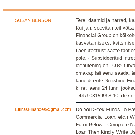
Tere, daamid ja härrad, ka
SUSAN BENSON
Kui jah, soovitan teil võ
Financial Group on kõikeh
kasvatamiseks, kaitsmisek
Laenutaotlust saate taotled
pole. - Subsideeritud int
laenutehing on 100% turval
omakapitalilaenu saada, ä
kandideerite Sunshine Fina
kiiret laenu 24 tunni jook
+447903159998
10. detse
EllinasFinances@gmail.com
Do You Seek Funds To Pay 
Commercial Loan, etc.) We
Form Below:- Complete Nam
Loan Then Kindly Write U