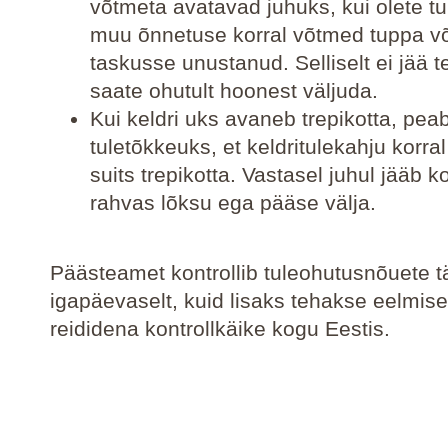
võtmeta avatavad juhuks, kui olete tu
muu õnnetuse korral võtmed tuppa võ
taskusse unustanud. Selliselt ei jää t
saate ohutult hoonest väljuda.
Kui keldri uks avaneb trepikotta, pe
tuletõkkeuks, et keldritulekahju korral
suits trepikotta. Vastasel juhul jääb 
rahvas lõksu ega pääse välja.
Päästeamet kontrollib tuleohutusnõuete tä
igapäevaselt, kuid lisaks tehakse eelmise
reididena kontrollkäike kogu Eestis.