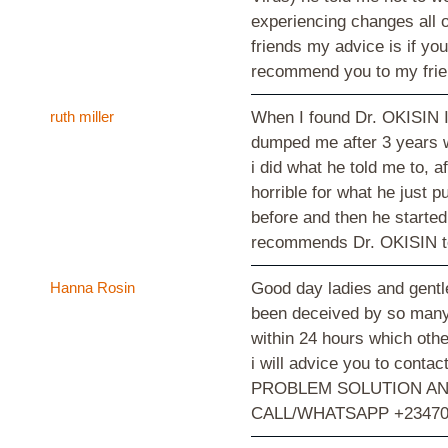
experiencing changes all o
friends my advice is if yo
recommend you to my frie
ruth miller
When I found Dr. OKISIN I 
dumped me after 3 years 
i did what he told me to, a
horrible for what he just 
before and then he started
recommends Dr. OKISIN to
Hanna Rosin
Good day ladies and gentl
been deceived by so many 
within 24 hours which othe
i will advice you to con
PROBLEM SOLUTION AND
CALL/WHATSAPP +23470