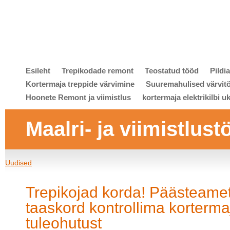
Esileht
Trepikodade remont
Teostatud tööd
Pildi
Kortermaja treppide värvimine
Suuremahulised värvit
Hoonete Remont ja viimistlus
kortermaja elektrikilbi u
Maalri- ja viimistlust
Uudised
Trepikojad korda! Päästeame
taaskord kontrollima korterm
tuleohutust