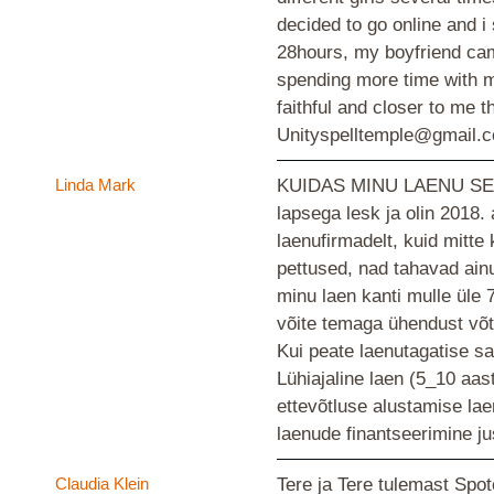
decided to go online and i
28hours, my boyfriend cam
spending more time with m
faithful and closer to me 
Unityspelltemple@gmail.co
Linda Mark
KUIDAS MINU LAENU SELLE
lapsega lesk ja olin 2018. 
laenufirmadelt, kuid mitt
pettused, nad tahavad ainu
minu laen kanti mulle üle 7
võite temaga ühendust võt
Kui peate laenutagatise 
Lühiajaline laen (5_10 aasta
ettevõtluse alustamise laen
laenude finantseerimine jus
Claudia Klein
Tere ja Tere tulemast Spo