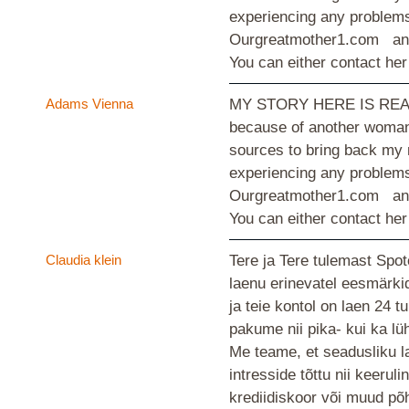
experiencing any problems 
Ourgreatmother1.com and
You can either contact he
Adams Vienna
MY STORY HERE IS REAL A
because of another woman 
sources to bring back my 
experiencing any problems 
Ourgreatmother1.com and
You can either contact he
Claudia klein
Tere ja Tere tulemast Spo
laenu erinevatel eesmärki
ja teie kontol on laen 24 
pakume nii pika- kui ka lü
Me teame, et seadusliku la
intresside tõttu nii keeru
krediidiskoor või muud põh