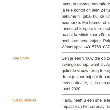
laenu erinevatel eesmärki
ja teie kontol on laen 24 
pakume nii pika- kui ka lü
eesmärke. Me teame, et sea
inimestel kõrgete intressi
madal krediidiskoor või mu
pool, kus seda vajate. Pa
WhatsApp: +4915758108767 |
Lina Shaw
Ben je een vrouw die op z
zwangerschap, want dr. Aja
geliefde vrouw terug te kr
drankje voor mij dat ik na
levenssituatie, hij is een
juuni 2020
Susan Benson
Hallo, heeft u een snelle 
impact van het coronaviru