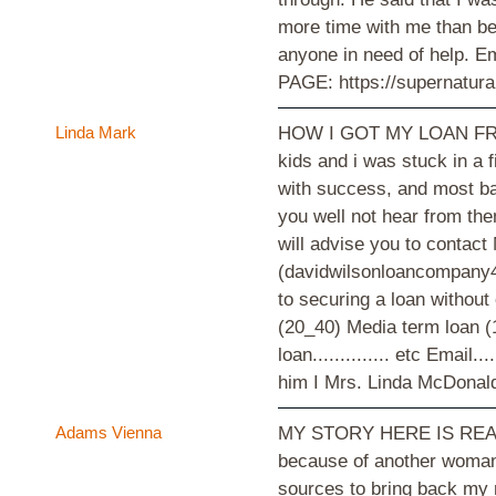
more time with me than b
anyone in need of help. 
PAGE: https://supernatur
Linda Mark
HOW I GOT MY LOAN FROM 
kids and i was stuck in a f
with success, and most ban
you well not hear from the
will advise you to contac
(davidwilsonloancompany4@
to securing a loan without
(20_40) Media term loan (10
loan.............. etc Emai
him I Mrs. Linda McDonald d
Adams Vienna
MY STORY HERE IS REAL A
because of another woman 
sources to bring back my 