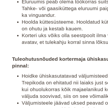
Eluruumis peab olema töökorras suit
Tahke- või gaasiküttega eluruumi pai
ka vinguandur.
Hoolda küttesüsteeme. Hooldatud kü
on ohutu ja kestab kauem.
Korteri uks võiks olla seestpoolt ilma
avatav, et tulekahju korral sinna lõksu
Tuleohutusnõuded kortermaja ühiskasu
pinnal:
Hoidke ühiskasutatavad väljumisteed
Trepikoda on ehitatud nii laiaks just 
kui ohuolukorras kõik majaelanikud k
väljuda soovivad, siis on see võimalik
Väljumisteele jäävad uksed peavad 