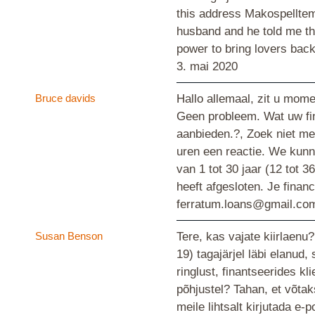
this address Makospelltem
husband and he told me tha
power to bring lovers b
3. mai 2020
Bruce davids
Hallo allemaal, zit u mome
Geen probleem. Wat uw fin
aanbieden.?, Zoek niet me
uren een reactie. We kunn
van 1 tot 30 jaar (12 tot 
heeft afgesloten. Je finan
ferratum.loans@gmail.c
Susan Benson
Tere, kas vajate kiirlaen
19) tagajärjel läbi elanud
ringlust, finantseerides kl
põhjustel? Tahan, et võtak
meile lihtsalt kirjutada 