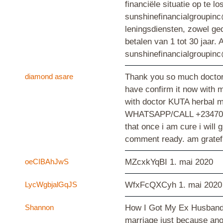
financiële situatie op te
sunshinefinancialgroupinc
leningsdiensten, zowel ge
betalen van 1 tot 30 jaar
sunshinefinancialgroupin
diamond asare
Thank you so much doctor 
have confirm it now with
with doctor KUTA herbal me
WHATSAPP/CALL +23470545
that once i am cure i will
comment ready. am gratefu
oeCIBAhJwS
MZcxkYqBI
1. mai 2020
LycWgbjalGqJS
WfxFcQXCyh
1. mai 2020
Shannon
How I Got My Ex Husband Ba
marriage just because anot