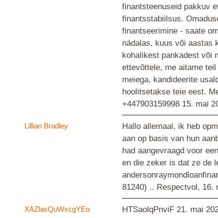
finantsteenuseid pakkuv et
finantsstabiilsus. Omadused
finantseerimine - saate om
nädalas, kuus või aastas k
kohalikest pankadest või m
ettevõttele, me aitame tei
meiega, kandideerite usaldu
hoolitsetakse teie eest. 
+447903159998
15. mai 2
Lillian Bradley
Hallo allemaal, ik heb op
aan op basis van hun aanb
had aangevraagd voor een 
en die zeker is dat ze de
andersonraymondloanfina
81240) .. Respectvol,
16. 
XAZlasQuWxcgYEo
HTSaolqPnviF
21. mai 20