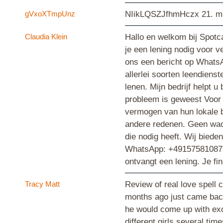
gVxoXTmpUnz
NIikLQSZJfhmHczx
21. m
Claudia Klein
Hallo en welkom bij Spotca
je een lening nodig voor v
ons een bericht op WhatsA
allerlei soorten leendiens
lenen. Mijn bedrijf helpt 
probleem is geweest Voor 
vermogen van hun lokale ba
andere redenen. Geen wach
die nodig heeft. Wij biede
WhatsApp: +4915758108767 
ontvangt een lening. Je fin
Tracy Matt
Review of real love spell
months ago just came back 
he would come up with exc
different girls several ti