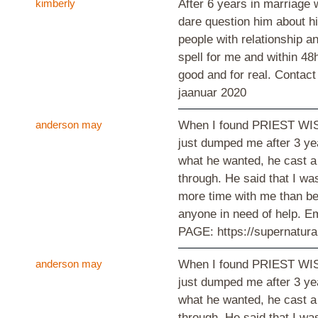
kimberly
After 6 years in marriage 
dare question him about his
people with relationship an
spell for me and within 4
good and for real. Contac
jaanuar 2020
anderson may
When I found PRIEST WISDO
just dumped me after 3 ye
what he wanted, he cast a l
through. He said that I w
more time with me than b
anyone in need of help. 
PAGE: https://supernatur
anderson may
When I found PRIEST WISDO
just dumped me after 3 ye
what he wanted, he cast a l
through. He said that I w