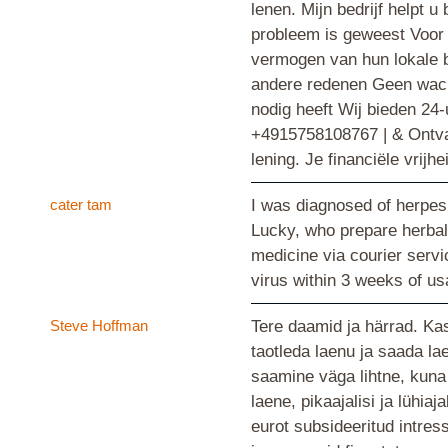
lenen. Mijn bedrijf helpt 
probleem is geweest Voor 
vermogen van hun lokale ba
andere redenen Geen wacht
nodig heeft Wij bieden 24
+4915758108767 | & Ontvan
lening. Je financiële vrijh
cater tam
I was diagnosed of herpes v
Lucky, who prepare herbal 
medicine via courier servi
virus within 3 weeks of u
Steve Hoffman
Tere daamid ja härrad. Kas
taotleda laenu ja saada la
saamine väga lihtne, kuna
laene, pikaajalisi ja lühia
eurot subsideeritud intres