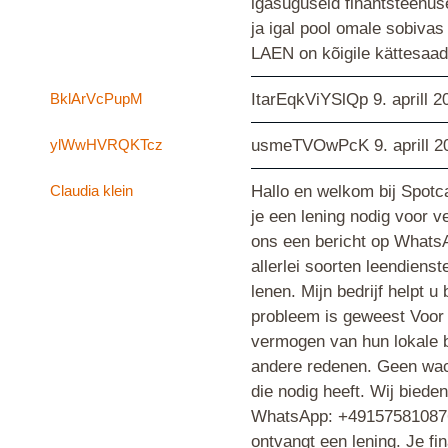
igasuguseid finantsteenuse
ja igal pool omale sobiv
LAEN on kõigile kättesaa
BklArVcPupM
ItarEqkViYSlQp
9. aprill 
ylWwHVRQKTcz
usmeTVOwPcK
9. aprill 
Claudia klein
Hallo en welkom bij Spotca
je een lening nodig voor v
ons een bericht op WhatsA
allerlei soorten leendiens
lenen. Mijn bedrijf helpt 
probleem is geweest Voor 
vermogen van hun lokale ba
andere redenen. Geen wach
die nodig heeft. Wij biede
WhatsApp: +4915758108767 
ontvangt een lening. Je fin