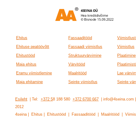
Ehitus
Fassaaditööd
Viimistlus
Ehituse peatöövõtt
Fassaadi viimistlus
Viimistlus
Ehitustööd
Struktuurvärvimine
Plaatimine
Maja ehitus
Värvitööd
Plaatimist
Eramu viimistlemine
Maalritööd
Lae värvi
Maja ehitamine
Seinte viimistlus
Seinte vär
Esileht
| Tel:
+372 5
8 188 580
+372 6700 667
| info@4seina.com
201
2
4seina | Ehitus | Ehitustööd | Fassaaditööd | Maalritööd | Viimis