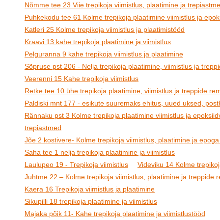
Nõmme tee 23 Viie trepikoja viimistlus, plaatimine ja trepiastm
Puhkekodu tee 61 Kolme trepikoja plaatimine viimistlus ja epoks
Katleri 25 Kolme trepikoja viimistlus ja plaatimistööd
Kraavi 13 kahe trepikoja plaatimine ja viimistlus
Pelguranna 9 kahe trepikoja viimistlus ja plaatimine
Sõpruse pst 206 - Nelja trepikoja plaatimine, viimistlus ja trep
Veerenni 15 Kahe trepikoja viimistlus
Retke tee 10 ühe trepikoja plaatimine, viimistlus ja treppide re
Paldiski mnt 177 - esikute suuremaks ehitus, uued uksed, postk
Rännaku pst 3 Kolme trepikoja plaatimine viimistlus ja epoksiid
trepiastmed
Jõe 2 kostivere- Kolme trepikoja viimistlus, plaatimine ja epoga
Saha tee 1 nelja trepikoja plaatimine ja viimistlus
Laulupeo 19 - Trepikoja viimistlus
Videviku 14 Kolme trepikoja
Juhtme 22 – Kolme trepikoja viimistlus, plaatimine ja treppide
Kaera 16 Trepikoja viimistlus ja plaatimine
Sikupilli 18 trepikoja plaatimine ja viimistlus
Majaka põik 11- Kahe trepikoja plaatimine ja viimistlustööd