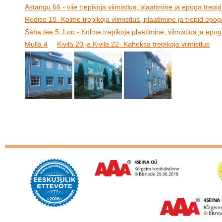
Astangu 66 - viie trepikoja viimistlus, plaatimine ja epoga trepid
Redise 10- Kolme trepikoja viimistlus, plaatimine ja trepid epog
Saha tee 5, Loo - Kolme trepikoja plaatimine, viimistlus ja epog
Mulla 4
Kivila 20 ja Kivila 22- Kaheksa trepikoja viimistlus