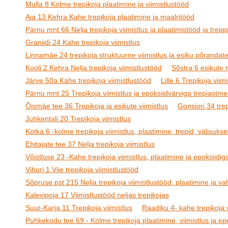
Mulla 8 Kolme trepikoja plaatimine ja viimistlustööd
Aia 13 Kehra Kahe trepikoja plaatimine ja maalritööd
Pärnu mnt 66 Nelja trepikoja viimistlus ja plaatimistööd ja treppi
Graniidi 24 Kahe trepikoja viimistlus
Linnamäe 24 trepikoja struktuurne viimistlus ja esiku põrandat
Kooli 2 Kehra Nelja trepikoja viimistlustööd
Sõstra 6 esikute
Järve 50a Kahe trepikoja viimistlustööd
Lille 6 Trepikoja viimi
Pärnu mnt 25 Trepikoja viimistlus ja epoksiidvärviga trepiastm
Õismäe tee 36 Trepikoja ja esikute viimistlus
Gonsiori 34 tre
Juhkentali 20 Trepikoja viimistlus
Kotka 6 -kolme trepikoja viimistlus, plaatimine, trepid, välisukse
Ehitajate tee 37 Nelja trepikoja viimistlus
Võistluse 23 -Kahe trepikoja viimistlus, plaatimine ja epoksiidig
Vihuri 1 Viie trepikoja viimistlustööd
Sõpruse pst 215 Nelja trepikoja viimistlustööd, plaatimine ja v
Kalevipoja 17 Viimistlustööd neljas trepikojas
Suur-Karja 11 Trepikoja viimistlus
Raadiku 4- kahe trepikoja v
Puhkekodu tee 69 - Kolme trepikoja plaatimine, viimistlus ja epo