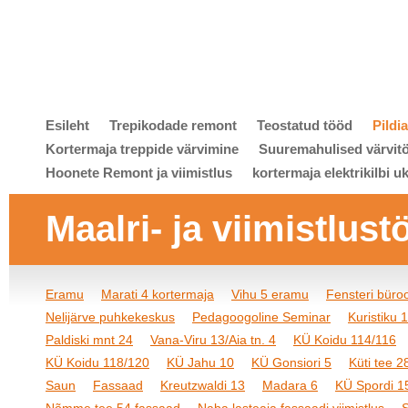
Esileht
Trepikodade remont
Teostatud tööd
Pildi
Kortermaja treppide värvimine
Suuremahulised värvit
Hoonete Remont ja viimistlus
kortermaja elektrikilbi u
Maalri- ja viimistlust
Eramu
Marati 4 kortermaja
Vihu 5 eramu
Fensteri bür
Nelijärve puhkekeskus
Pedagoogoline Seminar
Kuristiku 
Paldiski mnt 24
Vana-Viru 13/Aia tn. 4
KÜ Koidu 114/116
KÜ Koidu 118/120
KÜ Jahu 10
KÜ Gonsiori 5
Küti tee 2
Saun
Fassaad
Kreutzwaldi 13
Madara 6
KÜ Spordi 1