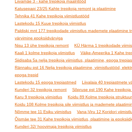
Liivamäe 3 - kahe trepikoja maalritööd
Katusepapi 23/25 Kahte trepikoja remont ja plaatimine
Tehnika 41 Kahe trepikoja viimistlustööd
Lastekodu 15 Kuue trepikoja viimistlus
Paldiski mnt 177 trepikodade viimistlus mademete plaatimine t
värvimine epoksiidvärviga
Nisu 13 ühe trepikoja remont
KÜ Härma 1 trepikodade viimis
Kaali 1 kolme trepikoja viimistlus
Väike-Ameerika 1 Kahe trepi
Siidisaba 5a nelja trepikoja viimistlus, plaatimine, epoga trepi
Rännaku pst 16 Nelja trepikoja plaatimine, viimistlustööd, elektr
epoga trepid
Lastekodu 15 epoga trepiastmed
Liivalaia 40 trepiastmete 
Kunderi 32 trepikoja remont
Sõpruse pst 190 Kahe trepikoja 
Karu 9 trepikoja viimistlus
Koidu 89 Kolme trepikoja struktuur
Koidu 108 Kolme trepikoja sile viimistlus ja mademete plaatimi
Nõmme tee 11 Esiku viimistlus
Vana-Viru 12 Koridori viimistl
Õismäe tee 31 Kahe trepikoja viimistlus, plaatimine ja epoksiid
Kunderi 32/ hoovimaja trepikoja viimistlus