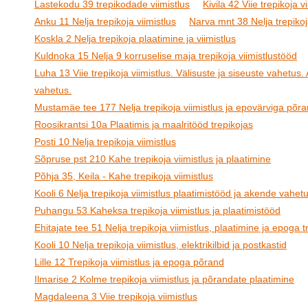
Lastekodu 39 trepikodade viimistlus
Kivila 42 Viie trepikoja v
Anku 11 Nelja trepikoja viimistlus
Narva mnt 38 Nelja trepikoj
Koskla 2 Nelja trepikoja plaatimine ja viimistlus
Kuldnoka 15 Nelja 9 korruselise maja trepikoja viimistlustööd
Luha 13 Viie trepikoja viimistlus. Välisuste ja siseuste vahetus
vahetus.
Mustamäe tee 177 Nelja trepikoja viimistlus ja epovärviga põr
Roosikrantsi 10a Plaatimis ja maalritööd trepikojas
Posti 10 Nelja trepikoja viimistlus
Sõpruse pst 210 Kahe trepikoja viimistlus ja plaatimine
Põhja 35, Keila - Kahe trepikoja viimistlus
Kooli 6 Nelja trepikoja viimistlus plaatimistööd ja akende vahet
Puhangu 53 Kaheksa trepikoja viimistlus ja plaatimistööd
Ehitajate tee 51 Nelja trepikoja viimistlus, plaatimine ja epoga t
Kooli 10 Nelja trepikoja viimistlus, elektrikilbid ja postkastid
Lille 12 Trepikoja viimistlus ja epoga põrand
Ilmarise 2 Kolme trepikoja viimistlus ja põrandate plaatimine
Magdaleena 3 Viie trepikoja viimistlus