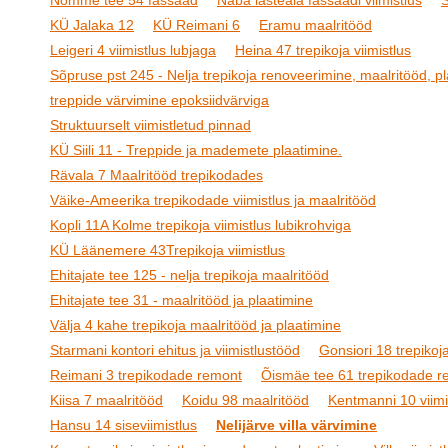
Nõmme tee 54 fassaad
Naba lasteaia fassaadi viimistlus
S
KÜ Jalaka 12
KÜ Reimani 6
Eramu maalritööd
Leigeri 4 viimistlus lubjaga
Heina 47 trepikoja viimistlus
Sõpruse pst 245 - Nelja trepikoja renoveerimine, maalritööd, pl
treppide värvimine epoksiidvärviga
Struktuurselt viimistletud pinnad
KÜ Siili 11 - Treppide ja mademete plaatimine.
Rävala 7 Maalritööd trepikodades
Väike-Ameerika trepikodade viimistlus ja maalritööd
Kopli 11A Kolme trepikoja viimistlus lubikrohviga
KÜ Läänemere 43Trepikoja viimistlus
Ehitajate tee 125 - nelja trepikoja maalritööd
Ehitajate tee 31 - maalritööd ja plaatimine
Välja 4 kahe trepikoja maalritööd ja plaatimine
Starmani kontori ehitus ja viimistlustööd
Gonsiori 18 trepikoja
Reimani 3 trepikodade remont
Õismäe tee 61 trepikodade r
Kiisa 7 maalritööd
Koidu 98 maalritööd
Kentmanni 10 viimi
Hansu 14 siseviimistlus
Nelijärve villa värvimine