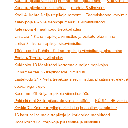
Kuue trepikoja vimistlus ja mademete plaatimine
Villa viimist
Kuue trepikoja viimistlustööd
madala 5 viimistlus
Kooli 4, Kehra Nelja trepikoja remont
Tootmishoone värvimin
Kalevipoja 6 - Viie trepikoja maalri ja viimistlustööd
Kalevipoja 4 maalritööd trepikodades
Liivalaia 7-Kahe trepikoja viimistlus ja esikute plaatimine
Loitsu 2 - kuue trepikoja siseviimistlus
Tööstuse 2a Kohila - Kolme trepikoja viimistlus ja plaatimine
Endla 4 Trepikoja viimistlus
Kuldnoka 13 Maalritööd kortermaja neljas trepikojas
Linnamäe tee 35 trepikodade viimistlus
Lastekodu 24 - Nelja trepikoja siseviimistlus, plaatimine, elektrik
epovärviga trepid
Kose mnt 28 Nelja trepikoja viimistlustööd
Paldiski mnt 85 trepikodade viimistlustööd
KÜ Sõle 46 viimist
Koskla 7 - Kolme trepikoja viimistlus ja osaline plaatimine
16 korruselise maja trepikoja ja koridoride maalritööd
Roosikrantsi 21 trepikoja plaatimine ja viimistlus