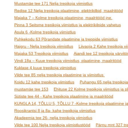
Mustamäe tee 171 Nelja trepikoja viimistlus
Redise 12 Nelja trepikoja plaatimine, elektrikilbid, maalritööd
Majaka 7 – Kolme trepikoja plaatimine, maalritööd jne.
Pinna 3 Seitsme trepikoja viimistlus ja elektrikilpide vahetus
Asula 6 -Kolme trepikoja viimistlus
Puhkekodu 63 Põrandate plaatimine ja treppide viimistlus
Haigru - Nelja trepikoja viimistlus
Liivaoja 2 Kahe trepikoja vi
Majaka 53 Trepikoja viimistlus
Aiandi tee 12 trepikoja värvit
Vindi 18a – Kuue trepikoja viimistlus, plaatimine, maalritööd
Kuklase 4 kuue trepikoja viimistlus
Vilde tee 85 nelja trepikoja plaatimine ja viimistlus.
Koidu 12 kahe trepikoja viimistlus
Puhangu 65 nelja trepikoja 
mustamäe tee 153
Ehituse 22 Kolme trepikoja viimistlus ja p
Sütiste tee 44 - Kahe trepikoja plaatimine ja maalritööd
KUNGLA 14, TÕLLU 5, TÕLLU 7 -Kolme trepikoja plaatimine ja 
Roosikrantsi 8 ja 8a- kahe trepikoja viimistlus
Akadeemia tee 26- nelja trepikoja viimistlus
Vilde tee 100 Nelja trepikoja viimistlustööd
Pärnu mnt 327 trep