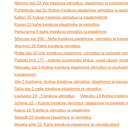
Nõmme tee 23 Viie trepikoja viimistlus, plaatimine ja trepiastm
Puhkekodu tee 61 Kolme trepikoja plaatimine viimistlus ja epoks
Katleri 25 Kolme trepikoja viimistlus ja plaatimistööd
Kraavi 13 kahe trepikoja plaatimine ja viimistlus
Pelguranna 9 kahe trepikoja viimistlus ja plaatimine
Sõpruse pst 206 - Nelja trepikoja plaatimine, viimistlus ja trep
Veerenni 15 Kahe trepikoja viimistlus
Retke tee 10 ühe trepikoja plaatimine, viimistlus ja treppide re
Paldiski mnt 177 - esikute suuremaks ehitus, uued uksed, postk
Rännaku pst 3 Kolme trepikoja plaatimine viimistlus ja epoksiid
trepiastmed
Jõe 2 kostivere- Kolme trepikoja viimistlus, plaatimine ja epoga
Saha tee 1 nelja trepikoja plaatimine ja viimistlus
Laulupeo 19 - Trepikoja viimistlus
Videviku 14 Kolme trepikoja
Juhtme 22 – Kolme trepikoja viimistlus, plaatimine ja treppide
Kaera 16 Trepikoja viimistlus ja plaatimine
Sikupilli 18 trepikoja plaatimine ja viimistlus
Majaka põik 11- Kahe trepikoja plaatimine ja viimistlustööd