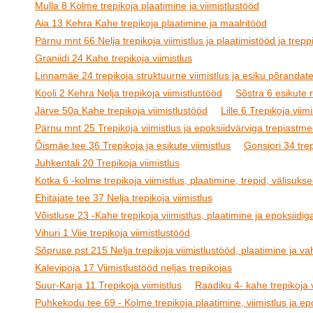
Mulla 8 Kolme trepikoja plaatimine ja viimistlustööd
Aia 13 Kehra Kahe trepikoja plaatimine ja maalritööd
Pärnu mnt 66 Nelja trepikoja viimistlus ja plaatimistööd ja treppi
Graniidi 24 Kahe trepikoja viimistlus
Linnamäe 24 trepikoja struktuurne viimistlus ja esiku põrandat
Kooli 2 Kehra Nelja trepikoja viimistlustööd
Sõstra 6 esikute
Järve 50a Kahe trepikoja viimistlustööd
Lille 6 Trepikoja viimi
Pärnu mnt 25 Trepikoja viimistlus ja epoksiidvärviga trepiastm
Õismäe tee 36 Trepikoja ja esikute viimistlus
Gonsiori 34 tre
Juhkentali 20 Trepikoja viimistlus
Kotka 6 -kolme trepikoja viimistlus, plaatimine, trepid, välisukse
Ehitajate tee 37 Nelja trepikoja viimistlus
Võistluse 23 -Kahe trepikoja viimistlus, plaatimine ja epoksiidig
Vihuri 1 Viie trepikoja viimistlustööd
Sõpruse pst 215 Nelja trepikoja viimistlustööd, plaatimine ja v
Kalevipoja 17 Viimistlustööd neljas trepikojas
Suur-Karja 11 Trepikoja viimistlus
Raadiku 4- kahe trepikoja v
Puhkekodu tee 69 - Kolme trepikoja plaatimine, viimistlus ja epo