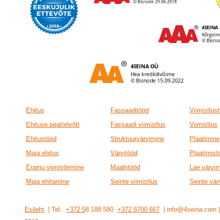
Ehitus
Fassaaditööd
Viimistlus
Ehituse peatöövõtt
Fassaadi viimistlus
Viimistlus
Ehitustööd
Struktuurvärvimine
Plaatimine
Maja ehitus
Värvitööd
Plaatimist
Eramu viimistlemine
Maalritööd
Lae värvi
Maja ehitamine
Seinte viimistlus
Seinte vär
Esileht
| Tel:
+372 5
8 188 580
+372 6700 667
| info@4seina.com