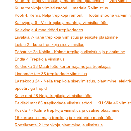
Kuue trepikoja vimistlus ja mademete plaatimine
Villa viimist
Kuue trepikoja viimistlustööd
madala 5 viimistlus
Kooli 4, Kehra Nelja trepikoja remont
Tootmishoone värvimin
Kalevipoja 6 - Viie trepikoja maalri ja viimistlustööd
Kalevipoja 4 maalritööd trepikodades
Liivalaia 7-Kahe trepikoja viimistlus ja esikute plaatimine
Loitsu 2 - kuue trepikoja siseviimistlus
Tööstuse 2a Kohila - Kolme trepikoja viimistlus ja plaatimine
Endla 4 Trepikoja viimistlus
Kuldnoka 13 Maalritööd kortermaja neljas trepikojas
Linnamäe tee 35 trepikodade viimistlus
Lastekodu 24 - Nelja trepikoja siseviimistlus, plaatimine, elektrik
epovärviga trepid
Kose mnt 28 Nelja trepikoja viimistlustööd
Paldiski mnt 85 trepikodade viimistlustööd
KÜ Sõle 46 viimist
Koskla 7 - Kolme trepikoja viimistlus ja osaline plaatimine
16 korruselise maja trepikoja ja koridoride maalritööd
Roosikrantsi 21 trepikoja plaatimine ja viimistlus