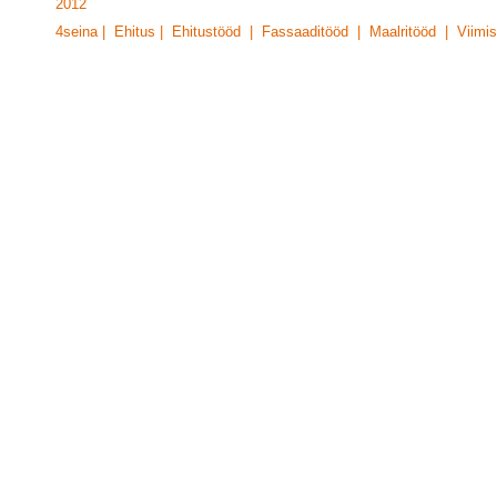
201
2
4seina | Ehitus | Ehitustööd | Fassaaditööd | Maalritööd | Viimis