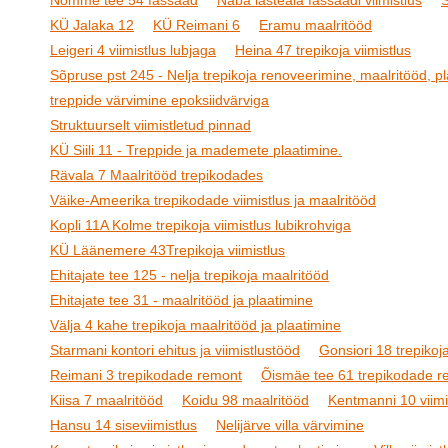
Nõmme tee 54 fassaad
Naba lasteaia fassaadi viimistlus
S
KÜ Jalaka 12
KÜ Reimani 6
Eramu maalritööd
Leigeri 4 viimistlus lubjaga
Heina 47 trepikoja viimistlus
Sõpruse pst 245 - Nelja trepikoja renoveerimine, maalritööd, pl
treppide värvimine epoksiidvärviga
Struktuurselt viimistletud pinnad
KÜ Siili 11 - Treppide ja mademete plaatimine.
Rävala 7 Maalritööd trepikodades
Väike-Ameerika trepikodade viimistlus ja maalritööd
Kopli 11A Kolme trepikoja viimistlus lubikrohviga
KÜ Läänemere 43Trepikoja viimistlus
Ehitajate tee 125 - nelja trepikoja maalritööd
Ehitajate tee 31 - maalritööd ja plaatimine
Välja 4 kahe trepikoja maalritööd ja plaatimine
Starmani kontori ehitus ja viimistlustööd
Gonsiori 18 trepikoja
Reimani 3 trepikodade remont
Õismäe tee 61 trepikodade r
Kiisa 7 maalritööd
Koidu 98 maalritööd
Kentmanni 10 viimi
Hansu 14 siseviimistlus
Nelijärve villa värvimine