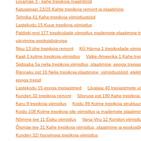
Liivamäe 3 - kahe trepikoja maalritööd
Katusepapi 23/25 Kahte trepikoja remont ja plaatimine
Tehnika 41 Kahe trepikoja viimistlustööd
Lastekodu 15 Kuue trepikoja viimistlus
Paldiski mnt 177 trepikodade viimistlus mademete plaatimine t
värvimine epoksiidvärviga
Nisu 13 ühe trepikoja remont
KÜ Härma 1 trepikodade viimis
Kaali 1 kolme trepikoja viimistlus
Väike-Ameerika 1 Kahe trepi
Siidisaba 5a nelja trepikoja viimistlus, plaatimine, epoga trepi
Rännaku pst 16 Nelja trepikoja plaatimine, viimistlustööd, elektr
epoga trepid
Lastekodu 15 epoga trepiastmed
Liivalaia 40 trepiastmete 
Kunderi 32 trepikoja remont
Sõpruse pst 190 Kahe trepikoja 
Karu 9 trepikoja viimistlus
Koidu 89 Kolme trepikoja struktuur
Koidu 108 Kolme trepikoja sile viimistlus ja mademete plaatimi
Nõmme tee 11 Esiku viimistlus
Vana-Viru 12 Koridori viimistl
Õismäe tee 31 Kahe trepikoja viimistlus, plaatimine ja epoksiid
Kunderi 32/ hoovimaja trepikoja viimistlus