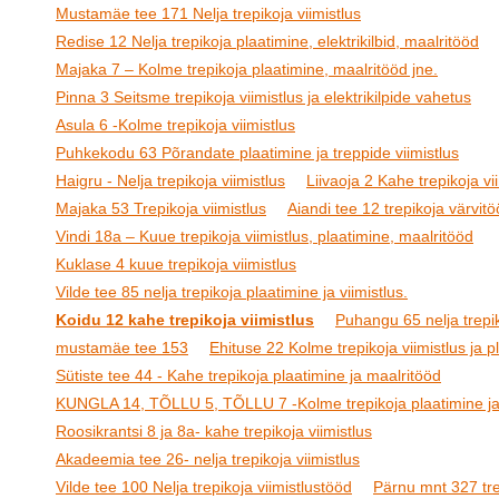
Mustamäe tee 171 Nelja trepikoja viimistlus
Redise 12 Nelja trepikoja plaatimine, elektrikilbid, maalritööd
Majaka 7 – Kolme trepikoja plaatimine, maalritööd jne.
Pinna 3 Seitsme trepikoja viimistlus ja elektrikilpide vahetus
Asula 6 -Kolme trepikoja viimistlus
Puhkekodu 63 Põrandate plaatimine ja treppide viimistlus
Haigru - Nelja trepikoja viimistlus
Liivaoja 2 Kahe trepikoja vi
Majaka 53 Trepikoja viimistlus
Aiandi tee 12 trepikoja värvit
Vindi 18a – Kuue trepikoja viimistlus, plaatimine, maalritööd
Kuklase 4 kuue trepikoja viimistlus
Vilde tee 85 nelja trepikoja plaatimine ja viimistlus.
Koidu 12 kahe trepikoja viimistlus
Puhangu 65 nelja trepik
mustamäe tee 153
Ehituse 22 Kolme trepikoja viimistlus ja p
Sütiste tee 44 - Kahe trepikoja plaatimine ja maalritööd
KUNGLA 14, TÕLLU 5, TÕLLU 7 -Kolme trepikoja plaatimine ja 
Roosikrantsi 8 ja 8a- kahe trepikoja viimistlus
Akadeemia tee 26- nelja trepikoja viimistlus
Vilde tee 100 Nelja trepikoja viimistlustööd
Pärnu mnt 327 trep