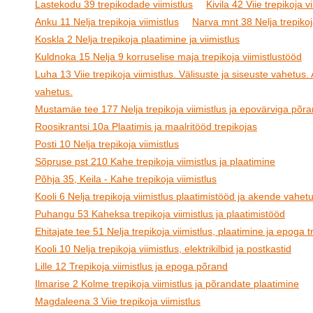
Lastekodu 39 trepikodade viimistlus
Kivila 42 Viie trepikoja v
Anku 11 Nelja trepikoja viimistlus
Narva mnt 38 Nelja trepikoj
Koskla 2 Nelja trepikoja plaatimine ja viimistlus
Kuldnoka 15 Nelja 9 korruselise maja trepikoja viimistlustööd
Luha 13 Viie trepikoja viimistlus. Välisuste ja siseuste vahetus
vahetus.
Mustamäe tee 177 Nelja trepikoja viimistlus ja epovärviga põr
Roosikrantsi 10a Plaatimis ja maalritööd trepikojas
Posti 10 Nelja trepikoja viimistlus
Sõpruse pst 210 Kahe trepikoja viimistlus ja plaatimine
Põhja 35, Keila - Kahe trepikoja viimistlus
Kooli 6 Nelja trepikoja viimistlus plaatimistööd ja akende vahet
Puhangu 53 Kaheksa trepikoja viimistlus ja plaatimistööd
Ehitajate tee 51 Nelja trepikoja viimistlus, plaatimine ja epoga t
Kooli 10 Nelja trepikoja viimistlus, elektrikilbid ja postkastid
Lille 12 Trepikoja viimistlus ja epoga põrand
Ilmarise 2 Kolme trepikoja viimistlus ja põrandate plaatimine
Magdaleena 3 Viie trepikoja viimistlus