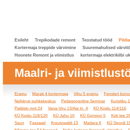
Esileht
Trepikodade remont
Teostatud tööd
Pildi
Kortermaja treppide värvimine
Suuremahulised värvit
Hoonete Remont ja viimistlus
kortermaja elektrikilbi u
Maalri- ja viimistlust
Eramu
Marati 4 kortermaja
Vihu 5 eramu
Fensteri bür
Nelijärve puhkekeskus
Pedagoogoline Seminar
Kuristiku 
Paldiski mnt 24
Vana-Viru 13/Aia tn. 4
KÜ Koidu 114/116
KÜ Koidu 118/120
KÜ Jahu 10
KÜ Gonsiori 5
Küti tee 2
Saun
Fassaad
Kreutzwaldi 13
Madara 6
KÜ Spordi 1