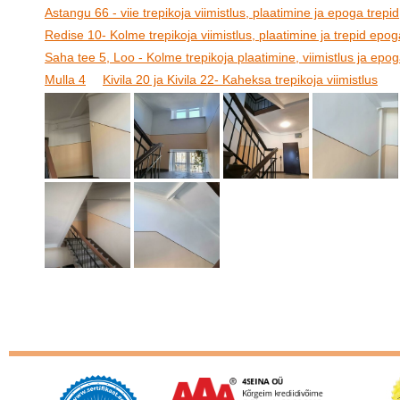
Astangu 66 - viie trepikoja viimistlus, plaatimine ja epoga trepid
Redise 10- Kolme trepikoja viimistlus, plaatimine ja trepid epog
Saha tee 5, Loo - Kolme trepikoja plaatimine, viimistlus ja epog
Mulla 4
Kivila 20 ja Kivila 22- Kaheksa trepikoja viimistlus