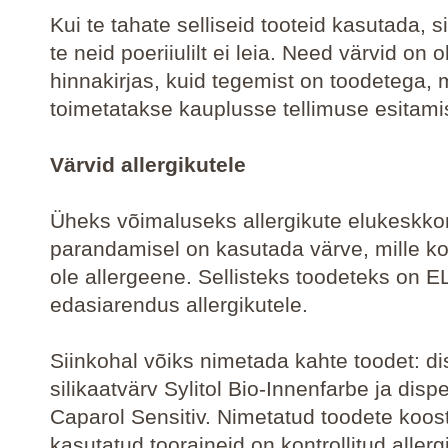
Kui te tahate selliseid tooteid kasutada, si
te neid poeriiulilt ei leia. Need värvid on
hinnakirjas, kuid tegemist on toodetega, 
toimetatakse kauplusse tellimuse esitami
Värvid allergikutele
Üheks võimaluseks allergikute elukeskk
parandamisel on kasutada värve, mille ko
ole allergeene. Sellisteks toodeteks on E
edasiarendus allergikutele.
Siinkohal võiks nimetada kahte toodet: di
silikaatvärv Sylitol Bio-Innenfarbe ja dis
Caparol Sensitiv. Nimetatud toodete koos
kasutatud tooraineid on kontrollitud allerg