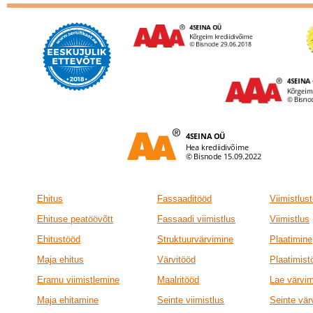
Ehitus
Fassaaditööd
Viimistlus
Ehituse peatöövõtt
Fassaadi viimistlus
Viimistlus
Ehitustööd
Struktuurvärvimine
Plaatimine
Maja ehitus
Värvitööd
Plaatimist
Eramu viimistlemine
Maalritööd
Lae värvi
Maja ehitamine
Seinte viimistlus
Seinte vär