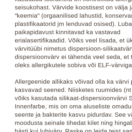
seisukohast. Värvide koostisest on välja 
"keemia" (orgaanilised lahustid, konserva
plastifikaatorid jm lenduvad osised). Lub
paikapidavust kinnitavad ka vastavad
erialasertifikaadid. Võiks veel lisada, et 
värvitüübi nimetus dispersioon-silikaatvär
dispersioonvärv ei tähenda veel seda, et
oleks allergikutele sobiva või ELF-värvig
Allergeenide allikaks võivad olla ka värvi 
kasvavad seened. Niisketes ruumides (nt 
võiks kasutada silikaat-dispersioonvärvi Sy
Innenfarbe, mis on oma aluseliste omadus
seente ja bakterite kasvu pidurdav. See v
moodusta seinale tihedat kilet ning hing
hästi kui lubivärv. Raske on leida teist sa