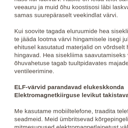
veeauru ja muid õhu koostisosi läbi laskv
samas suurepäraselt veekindlat värvi.
Kui soovite tagada eluruumide hea sisekli
te jääda lootma värvi hingamisele isegi ju
ehitusel kasutatud materjalid on võrdselt 
hingavad. Hea sisekliima saavutamiseks 
õhuvahetuse tagab tuultpidavates majades
ventileerimine.
ELF-värvid parandavad elukeskkonda
Elektromagnetkiirguse levikut takistav
Me kasutame mobiiltelefone, traadita tele
seadmeid. Meid ümbritsevad kõrgepingeli
mitmesugused elektromagnetlainetust väl