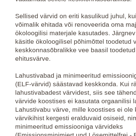
Sellised värvid on eriti kasulikud juhul, kui
võimalik ehitada või renoveerida oma ma
ökoloogilisi materjale kasutades. Järgnev 
käsitle ökoloogilisel põhimõttel toodetud 
keskkonnasõbralikke vee baasil toodetud
ehitusvärve.
Lahustivabad ja minimeeritud emissiooni
(ELF-värvid) säästavad keskkonda. Kui 
lahustivabadest värvidest, siis see tähen
värvide koostises ei kasutata orgaanilisi l
Lahustivabu värve, mille koostises ei ole
värvikihist kergesti eralduvaid osiseid, n
minimeeritud emissiooniga värvideks
(Emissionsminimiert und Lösemittelfrei -