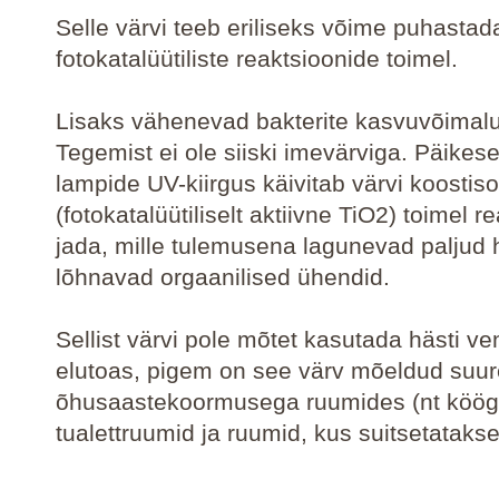
Selle värvi teeb eriliseks võime puhasta
fotokatalüütiliste reaktsioonide toimel.
Lisaks vähenevad bakterite kasvuvõimal
Tegemist ei ole siiski imevärviga. Päikese
lampide UV-kiirgus käivitab värvi koostis
(fotokatalüütiliselt aktiivne TiO2) toimel r
jada, mille tulemusena lagunevad paljud 
lõhnavad orgaanilised ühendid.
Sellist värvi pole mõtet kasutada hästi ven
elutoas, pigem on see värv mõeldud suu
õhusaastekoormusega ruumides (nt köög
tualettruumid ja ruumid, kus suitsetatakse