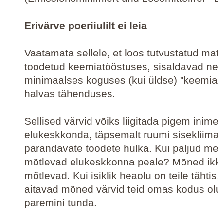
Erivärve poeriiulilt ei leia
Vaatamata sellele, et loos tutvustatud mat
toodetud keemiatööstuses, sisaldavad ne
minimaalses koguses (kui üldse) "keemiat
halvas tähenduses.
Sellised värvid võiks liigitada pigem inim
elukeskkonda, täpsemalt ruumi sisekliima
parandavate toodete hulka. Kui paljud me
mõtlevad elukeskkonna peale? Mõned ik
mõtlevad. Kui isiklik heaolu on teile tähtis,
aitavad mõned värvid teid omas kodus olu
paremini tunda.