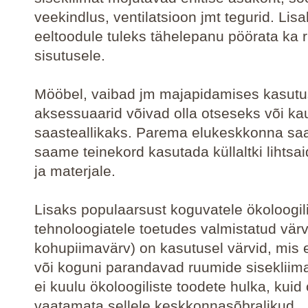
veekindlus, ventilatsioon jmt tegurid. Lis
eeltoodule tuleks tähelepanu pöörata ka
sisutusele.
Mööbel, vaibad jm majapidamises kasutu
aksessuaarid võivad olla otseseks või k
saasteallikaks. Parema elukeskkonna sa
saame teinekord kasutada küllaltki lihtsa
ja materjale.
Lisaks populaarsust koguvatele ökoloogili
tehnoloogiatele toetudes valmistatud värv
kohupiimavärv) on kasutusel värvid, mis e
või koguni parandavad ruumide sisekliim
ei kuulu ökoloogiliste toodete hulka, kuid
vaatamata sellele keskkonnasõbralikud.