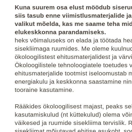
Kuna suurem osa elust möödub siseru
siis tasub enne viimistlusmaterjalide j
valikut mõelda, kas me saame teha mi
elukeskkonna parandamiseks.
heks võimaluseks on elada ja töötada he
sisekliimaga ruumides. Me oleme kuulnu
ökoloogilistest ehitusmaterjalidest ja värv
Ökoloogilistele tehnoloogiatele toetudes 
ehitusmaterjalide tootmist iseloomustab 
energiakulu ja keskkonna saastamine nin
tooraine kasutamine.
Rääkides ökoloogilisest majast, peaks sel
kasutamiskulud (nt küttekulud) olema või
väikesed ja ruumide sisekliima tervislik.
sisekliimat mõjutavad ehitise asukoht, soo