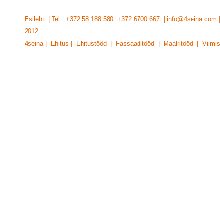
Esileht
| Tel:
+372 5
8 188 580
+372 6700 667
| info@4seina.com
201
2
4seina | Ehitus | Ehitustööd | Fassaaditööd | Maalritööd | Viimis