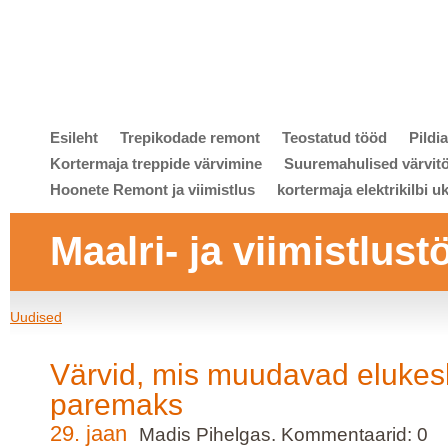
Esileht
Trepikodade remont
Teostatud tööd
Pildi
Kortermaja treppide värvimine
Suuremahulised värvit
Hoonete Remont ja viimistlus
kortermaja elektrikilbi u
Maalri- ja viimistlust
Uudised
Värvid, mis muudavad eluke
paremaks
29. jaan
Madis Pihelgas. Kommentaarid: 0