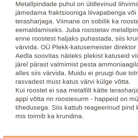
Metallpindade puhul on üldlevinud lihvim
jämedama fraktsiooniga liivapaberiga või
terasharjaga. Viimane on sobilik ka roost
eemaldamiseks. Juba roostetav metallpin
enne roostest haljaks puhastada, siis krun
värvida. OÜ Plekk-katusemeister direkto
Aedla soovitas näiteks plekist katuseid vi
järel pärast valmimist pesta ammoniaagi
alles siis värvida. Muidu ei pruugi õue tol
rasvadest must katus värvi külge võtta.
Kui roostet ei saa metallilt kätte terasharj
appi võtta nn roostesurm - happeid on mü
tihedusega. Siis kattub reageerinud pind 
mis toimib ka krundina.