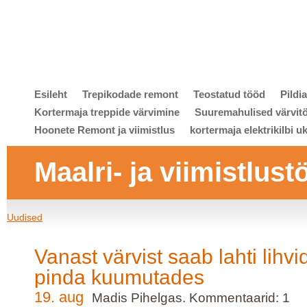
Esileht
Trepikodade remont
Teostatud tööd
Pildi
Kortermaja treppide värvimine
Suuremahulised värvit
Hoonete Remont ja viimistlus
kortermaja elektrikilbi u
Maalri- ja viimistlust
Uudised
Vanast värvist saab lahti lihvi
pinda kuumutades
19. aug
Madis Pihelgas. Kommentaarid: 1