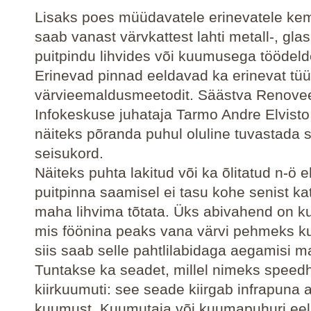
Lisaks poes müüdavatele erinevatele kem
saab vanast värvkattest lahti metall-, glas
puitpindu lihvides või kuumusega töödeld
Erinevad pinnad eeldavad ka erinevat tüü
värvieemaldusmeetodit. Säästva Renove
Infokeskuse juhataja Tarmo Andre Elvisto
näiteks põranda puhul oluline tuvastada s
seisukord.
Näiteks puhta lakitud või ka õlitatud n-ö 
puitpinna saamisel ei tasu kohe senist kat
maha lihvima tõtata. Üks abivahend on 
mis föönina peaks vana värvi pehmeks 
siis saab selle pahtlilabidaga aegamisi m
Tuntakse ka seadet, millel nimeks speed
kiirkuumuti: see seade kiirgab infrapuna a
kuumust. Kuumutaja või kuumapuhuri eel