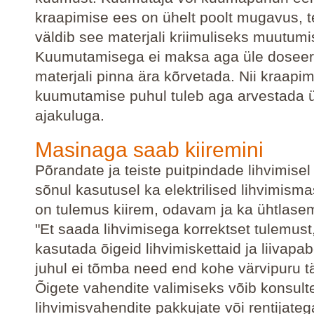
kraapimise ees on ühelt poolt mugavus, t
väldib see materjali kriimuliseks muutumi
Kuumutamisega ei maksa aga üle doseerid
materjali pinna ära kõrvetada. Nii kraapim
kuumutamise puhul tuleb aga arvestada 
ajakuluga.
Masinaga saab kiiremini
Põrandate ja teiste puitpindade lihvimisel
sõnul kasutusel ka elektrilised lihvimisma
on tulemus kiirem, odavam ja ka ühtlase
"Et saada lihvimisega korrektset tulemust,
kasutada õigeid lihvimiskettaid ja liivapab
juhul ei tõmba need end kohe värvipuru täi
Õigete vahendite valimiseks võib konsult
lihvimisvahendite pakkujate või rentijateg