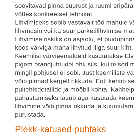
soovitavad pinna suurust ja ruumi eripär
võttes konkreetset tehnikat.
Lihvimiseks sobib vastavalt töö mahule vä
lihvmasin või ka suur parketilihvimise ma
Lihvimise riskiks on asjaolu, et puidupin
koos värviga maha lihvitud liiga suur kiht.
Keemilisi värvieemaldeid kasutatakse Elv
pigem erandjuhtudel ehk siis, kui teised
mingil põhjusel ei sobi. Just keemiliste v
võib pinnad kergelt rikkuda. Eriti kehtib s
puitehisdetailide ja mööbli kohta. Kahhel
puhastamiseks tasub aga kasutada keemi
lihvimine võib pinna rikkuda ja kuumutam
purustada.
Plekk-katused puhtaks