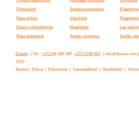
Ehituse peatöövõtt
Fassaadi viimistlus
Viimistlus
Ehitustööd
Struktuurvärvimine
Plaatimine
Maja ehitus
Värvitööd
Plaatimist
Eramu viimistlemine
Maalritööd
Lae värvi
Maja ehitamine
Seinte viimistlus
Seinte vär
Esileht
| Tel:
+372 5
8 188 580
+372 6700 667
| info@4seina.com
201
2
4seina | Ehitus | Ehitustööd | Fassaaditööd | Maalritööd | Viimis