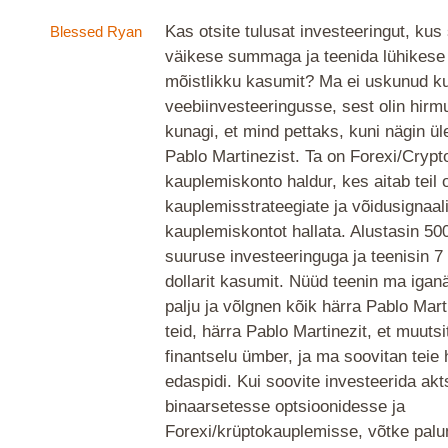
Kas otsite tulusat investeeringut, kus
Blessed Ryan
väikese summaga ja teenida lühikese 
mõistlikku kasumit? Ma ei uskunud ku
veebiinvesteeringusse, sest olin hirm
kunagi, et mind pettaks, kuni nägin ül
Pablo Martinezist. Ta on Forexi/Crypt
kauplemiskonto haldur, kes aitab teil
kauplemisstrateegiate ja võidusignaa
kauplemiskontot hallata. Alustasin 500
suuruse investeeringuga ja teenisin 
dollarit kasumit. Nüüd teenin ma igan
palju ja võlgnen kõik härra Pablo Mart
teid, härra Pablo Martinezit, et muuts
finantselu ümber, ja ma soovitan teie 
edaspidi. Kui soovite investeerida akt
binaarsetesse optsioonidesse ja
Forexi/krüptokauplemisse, võtke palu