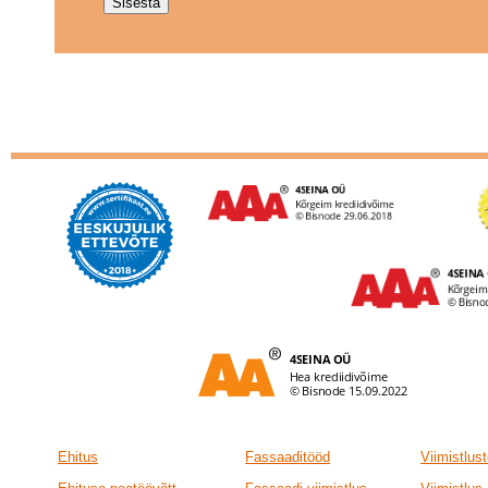
Ehitus
Fassaaditööd
Viimistlus