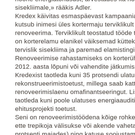
sisekliimale,» rääkis Adler.
Kredex käivitas esmaspäevast kampaani
kutsub inimesi üles kortermaju terviklikult
renoveerima. Terviklikult teostatud tööd
on korterelamu elanikel väiksemad kütte
tervislik sisekliima ja paremad elamistin
Renoveerimise rahastamiseks on korterüh
2012. aasta lõpuni või vahendite jätkumis
Kredexist taotleda kuni 35 protsendi ulat
rekonstrueerimistoetust, millega saab kat
renoveerimislaenu omafinantseeringut. L
taotleda kuni poole ulatuses energiaauditi
ehitusprojekti toetust.
Seni on renoveerimistöödena kõige rohk
ette trepikoja välisukse või akende vahet
protsenti majades) ning katuse soojustami