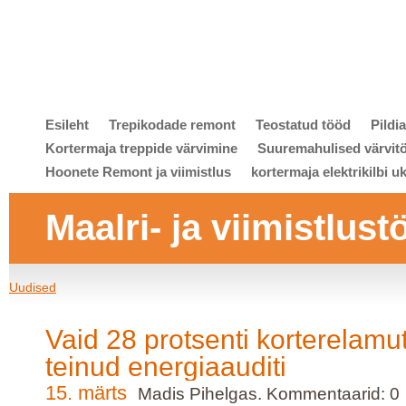
Esileht
Trepikodade remont
Teostatud tööd
Pildi
Kortermaja treppide värvimine
Suuremahulised värvit
Hoonete Remont ja viimistlus
kortermaja elektrikilbi u
Maalri- ja viimistlust
Uudised
Vaid 28 protsenti korterelamu
teinud energiaauditi
15. märts
Madis Pihelgas. Kommentaarid: 0