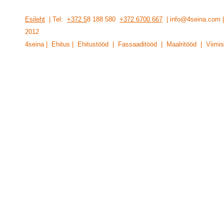
Esileht
| Tel:
+372 5
8 188 580
+372 6700 667
| info@4seina.com
201
2
4seina | Ehitus | Ehitustööd | Fassaaditööd | Maalritööd | Viimis