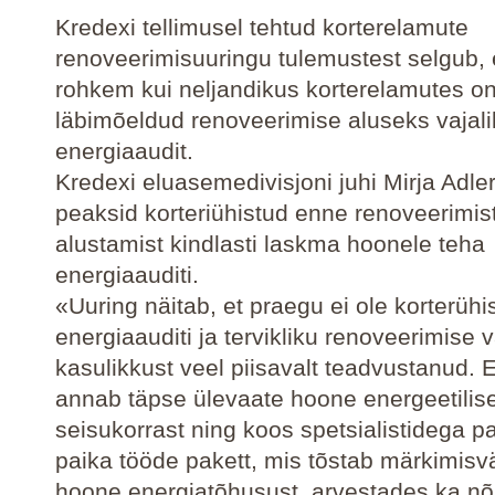
Kredexi tellimusel tehtud korterelamute
renoveerimisuuringu tulemustest selgub, e
rohkem kui neljandikus korterelamutes on
läbimõeldud renoveerimise aluseks vajali
energiaaudit.
Kredexi eluasemedivisjoni juhi Mirja Adler
peaksid korteriühistud enne renoveerimi
alustamist kindlasti laskma hoonele teha
energiaauditi.
«Uuring näitab, et praegu ei ole korterühi
energiaauditi ja tervikliku renoveerimise v
kasulikkust veel piisavalt teadvustanud. 
annab täpse ülevaate hoone energeetilis
seisukorrast ning koos spetsialistidega 
paika tööde pakett, mis tõstab märkimisv
hoone energiatõhusust, arvestades ka n