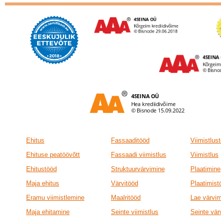
Ehitus
Fassaaditööd
Viimistlus
Ehituse peatöövõtt
Fassaadi viimistlus
Viimistlus
Ehitustööd
Struktuurvärvimine
Plaatimine
Maja ehitus
Värvitööd
Plaatimist
Eramu viimistlemine
Maalritööd
Lae värvi
Maja ehitamine
Seinte viimistlus
Seinte vär