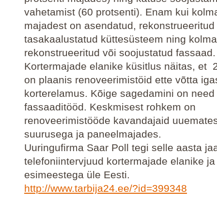
vahetamist (60 protsenti). Enam kui kolm
majadest on asendatud, rekonstrueeritud 
tasakaalustatud küttesüsteem ning kolm
rekonstrueeritud või soojustatud fassaad.
Kortermajade elanike küsitlus näitas, et 
on plaanis renoveerimistöid ette võtta ig
korterelamus. Kõige sagedamini on need
fassaaditööd. Keskmisest rohkem on
renoveerimistööde kavandajaid uuemate
suurusega ja paneelmajades.
Uuringufirma Saar Poll tegi selle aasta j
telefoniintervjuud kortermajade elanike ja
esimeestega üle Eesti.
http://www.tarbija24.ee/?id=399348