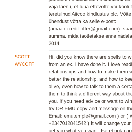
vaja laenu, et luua ettevõtte või kooli 
teretulnud Aiicco kindlustus plc. Võit
ühendust võtta ka selle e-post:
(amaah.credit.offer@gmail.com). saa
summa, mida taotletakse enne nädal
2014
SCOTT
Hi, did you know there are spells to w
WYCOFF
from an ex. I have done it. I love read
relationships and how to make them w
better the relationship, and how to ke
alive, even how to talk to them a cert
them to think a different way about th
you. If you need advice or want to wi
try DR EMU copy and message on the 
Email: emutemple@gmail.com ) or ( 
+2347012841542 ) It will change your
get you what you want. Facebook pag