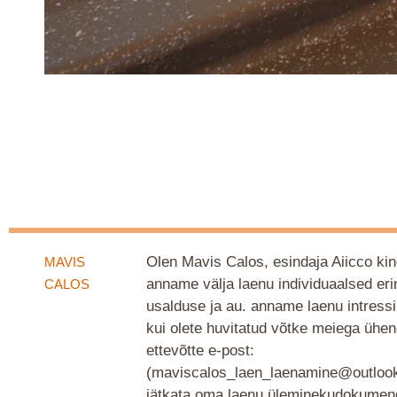
Olen Mavis Calos, esindaja Aiicco kin
MAVIS
anname välja laenu individuaalsed er
CALOS
usalduse ja au. anname laenu intres
kui olete huvitatud võtke meiega ühen
ettevõtte e-post:
(maviscalos_laen_laenamine@outloo
jätkata oma laenu üleminekudokumendi