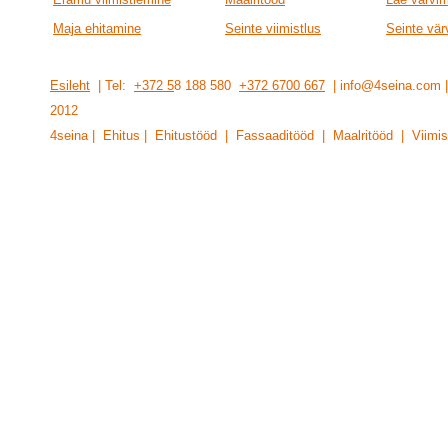
Maja ehitamine
Seinte viimistlus
Seinte vär
Esileht
| Tel:
+372 5
8 188 580
+372 6700 667
| info@4seina.com
201
2
4seina | Ehitus | Ehitustööd | Fassaaditööd | Maalritööd | Viimis