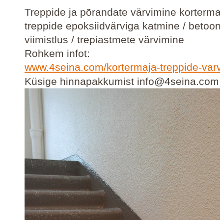
Treppide ja põrandate värvimine korterma
treppide epoksiidvärviga katmine / beto
viimistlus / trepiastmete värvimine
Rohkem infot:
www.4seina.com/kortermaja-treppide-var
Küsige hinnapakkumist info@4seina.com