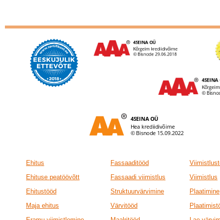
Ehitus
Fassaaditööd
Viimistlus
Ehituse peatöövõtt
Fassaadi viimistlus
Viimistlus
Ehitustööd
Struktuurvärvimine
Plaatimine
Maja ehitus
Värvitööd
Plaatimist
Eramu viimistlemine
Maalritööd
Lae värvi