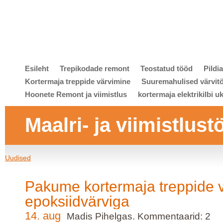
Esileht
Trepikodade remont
Teostatud tööd
Pildi
Kortermaja treppide värvimine
Suuremahulised värvit
Hoonete Remont ja viimistlus
kortermaja elektrikilbi u
Maalri- ja viimistlust
Uudised
Pakume kortermaja treppide v
epoksiidvärviga
14. aug
Madis Pihelgas. Kommentaarid: 2