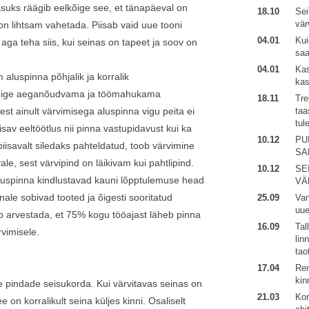
asuks räägib eelkõige see, et tänapäeval on
18.10
Sei
vär
on lihtsam vahetada. Piisab vaid uue tooni
04.01
Kui
 aga teha siis, kui seinas on tapeet ja soov on
sa
04.01
Kas
 aluspinna põhjalik ja korralik
kas
 kõige aeganõudvama ja töömahukama
18.11
Tre
est ainult värvimisega aluspinna vigu peita ei
taa
tul
sav eeltöötlus nii pinna vastupidavust kui ka
10.12
PU
piisavalt siledaks pahteldatud, toob värvimine
SA
e, sest värvipind on läikivam kui pahtlipind.
10.12
SE
 aluspinna kindlustavad kauni lõpptulemuse head
VÄ
nale sobivad tooted ja õigesti sooritatud
25.09
Van
uu
b arvestada, et 75% kogu tööajast läheb pinna
16.09
Tal
vimisele.
lin
tao
17.04
Ren
kin
te pindade seisukorda. Kui värvitavas seinas on
21.03
Kor
 on korralikult seina küljes kinni. Osaliselt