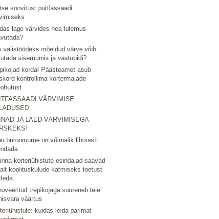
tse soovitust puitfassaadi
vimiseks
das lage värvides hea tulemus
avutada?
 välistöödeks mõeldud värve võib
utada siseruumis ja vastupidi?
pikojad korda! Päästeamet asub
skord kontrollima kortermajade
eohutust
ITFASSAADI VÄRVIMISE
LADUSED
INAD JA LAED VÄRVIMISEGA
RSKEKS!
u bürooruume on võimalik lihtsasti
endada
linna korteriühistute esindajad saavad
nalt koolituskulude katmiseks toetust
tleda.
oveeritud trepikojaga suureneb teie
nisvara väärtus
teriühistule: kuidas leida parimat