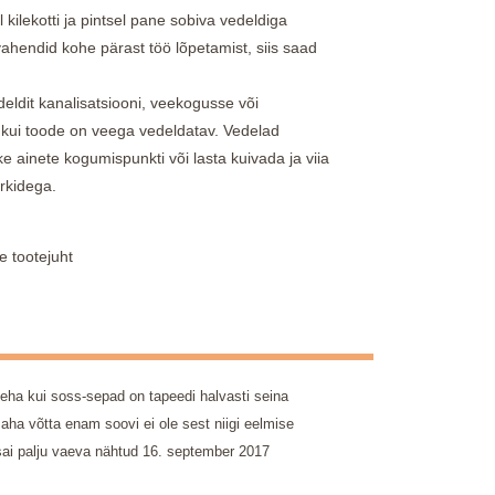
 kilekotti ja pintsel pane sobiva vedeldiga
vahendid kohe pärast töö lõpetamist, siis saad
deldit kanalisatsiooni, veekogusse või
s, kui toode on veega vedeldatav. Vedelad
ike ainete kogumispunkti või lasta kuivada ja viia
rkidega.
e tootejuht
eha kui soss-sepad on tapeedi halvasti seina
ha võtta enam soovi ei ole sest niigi eelmise
ai palju vaeva nähtud
16. september 2017