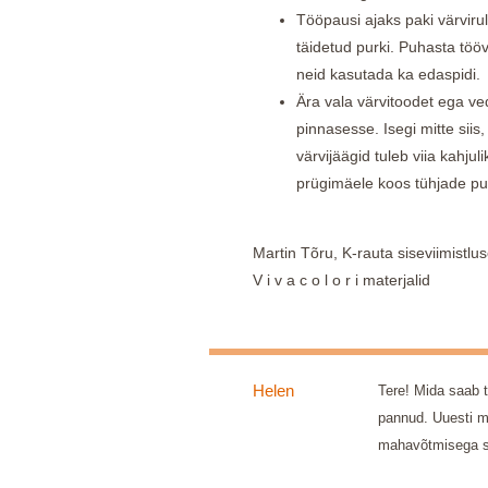
Tööpausi ajaks paki värvirull
täidetud purki. Puhasta töö
neid kasutada ka edaspidi.
Ära vala värvitoodet ega ve
pinnasesse. Isegi mitte sii
värvijäägid tuleb viia kahjul
prügimäele koos tühjade pu
Martin Tõru, K-rauta siseviimistlus
V i v a c o l o r i materjalid
Helen
Tere! Mida saab t
pannud. Uuesti ma
mahavõtmisega s