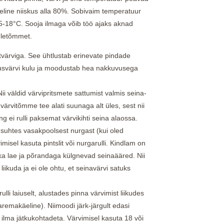
eline niiskus alla 80%. Sobivaim temperatuur
5-18°C. Sooja ilmaga võib töö ajaks aknad
uuletõmmet.
tvärviga. See ühtlustab erinevate pindade
lusvärvi kulu ja moodustab hea nakkuvusega
 Nii väldid värvipritsmete sattumist valmis seina-
ärvitõmme tee alati suunaga alt üles, sest nii
ng ei rulli paksemat värvikihti seina alaossa.
 suhtes vasakpoolsest nurgast (kui oled
isel kasuta pintslit või nurgarulli. Kindlam on
e ka lae ja põrandaga külgnevad seinaääred. Nii
liikuda ja ei ole ohtu, et seinavärvi satuks
rulli laiuselt, alustades pinna värvimist liikudes
aremakäeline). Niimoodi järk-järgult edasi
a ilma jätkukohtadeta. Värvimisel kasuta 18 või