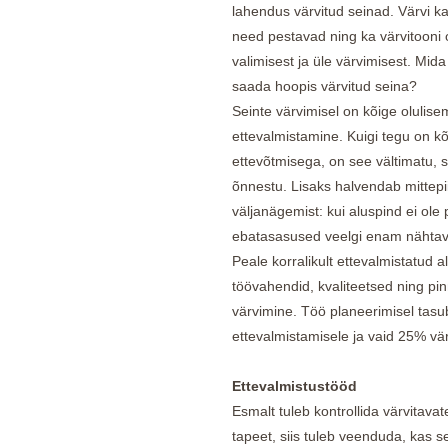
lahendus värvitud seinad. Värvi k
need pestavad ning ka värvitooni 
valimisest ja üle värvimisest. Mida
saada hoopis värvitud seina?
Seinte värvimisel on kõige olulisem
ettevalmistamine. Kuigi tegu on
ettevõtmisega, on see vältimatu, s
õnnestu. Lisaks halvendab mittepii
väljanägemist: kui aluspind ei ole 
ebatasasused veelgi enam nähtaval
Peale korralikult ettevalmistatud
töövahendid, kvaliteetsed ning pin
värvimine. Töö planeerimisel tasu
ettevalmistamisele ja vaid 25% vär
Ettevalmistustööd
Esmalt tuleb kontrollida värvitava
tapeet, siis tuleb veenduda, kas see