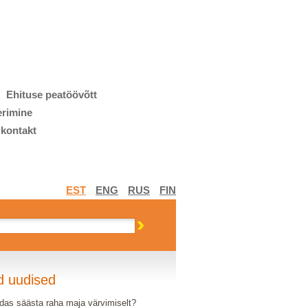
Ehituse peatöövõtt
erimine
 kontakt
EST
ENG
RUS
FIN
d uudised
das säästa raha maja värvimiselt?