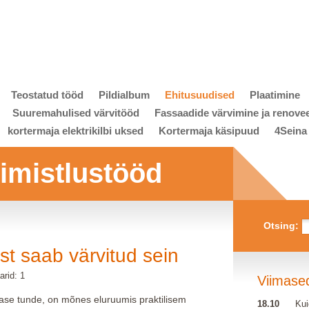
Teostatud tööd
Pildialbum
Ehitusuudised
Plaatimine
Suuremahulised värvitööd
Fassaadide värvimine ja renove
kortermaja elektrikilbi uksed
Kortermaja käsipuud
4Seina
viimistlustööd
Otsing:
st saab värvitud sein
rid: 1
Viimase
base tunde, on mõnes eluruumis praktilisem
18.10
Kui