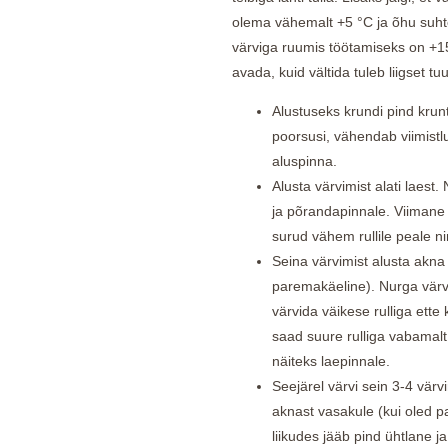
olema vähemalt +5 °C ja õhu suht
värviga ruumis töötamiseks on +1
avada, kuid vältida tuleb liigset t
Alustuseks krundi pind krun
poorsusi, vähendab viimist
aluspinna.
Alusta värvimist alati laest.
ja põrandapinnale. Viimane v
surud vähem rullile peale ni
Seina värvimist alusta akna
paremakäeline). Nurga värvim
värvida väikese rulliga ett
saad suure rulliga vabamalt 
näiteks laepinnale.
Seejärel värvi sein 3-4 värvi
aknast vasakule (kui oled p
liikudes jääb pind ühtlane j