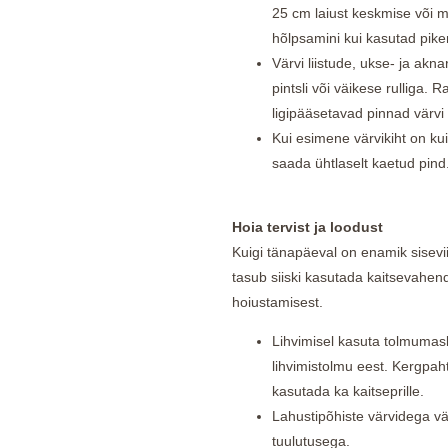
25 cm laiust keskmise või m
hõlpsamini kui kasutad pike
Värvi liistude, ukse- ja akn
pintsli või väikese rulliga. 
ligipääsetavad pinnad värvi s
Kui esimene värvikiht on kui
saada ühtlaselt kaetud pind
Hoia tervist ja loodust
Kuigi tänapäeval on enamik sisevii
tasub siiski kasutada kaitsevahend
hoiustamisest.
Lihvimisel kasuta tolmumaski
lihvimistolmu eest. Kergpaht
kasutada ka kaitseprille.
Lahustipõhiste värvidega vär
tuulutusega.