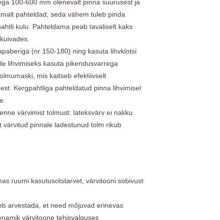
usega 100-600 mm olenevalt pinna suurusest ja
malt pahteldad, seda vähem tuleb pinda
ahtli kulu. Pahteldama peab tavaliselt kaks
 kuivades.
vapaberiga (nr 150-180) ning kasuta lihvklotsi
de lihvimiseks kasuta pikendusvarrega
tolmumaski, mis kaitseb efektiivselt
est. Kergpahtliga pahteldatud pinna lihvimisel
e.
enne värvimist tolmust: lateksvärv ei nakku
t värvitud pinnale ladestunud tolm rikub
mas ruumi kasutusotstarvet, värvitooni sobivust
uleb arvestada, et need mõjuvad erinevas
 enamik värvitoone tehisvalguses