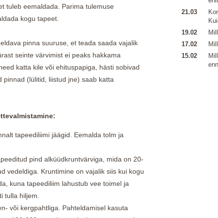
ehi
peet tuleb eemaldada. Parima tulemuse
21.03
Kor
aldada kogu tapeet.
Kui
19.02
Mil
eldava pinna suuruse, et teada saada vajalik
17.02
Mil
 pärast seinte värvimist ei peaks hakkama
15.02
Mil
enn
eed katta kile või ehituspapiga, hästi sobivad
innad (lülitid, liistud jne) saab katta
ttevalmistamine:
alt tapeediliimi jäägid. Eemalda tolm ja
apeeditud pind alküüdkruntvärviga, mida on 20-
 vedeldiga. Kruntimine on vajalik siis kui kogu
a, kuna tapeediliim lahustub vee toimel ja
i tulla hiljem.
n- või kergpahtliga. Pahteldamisel kasuta