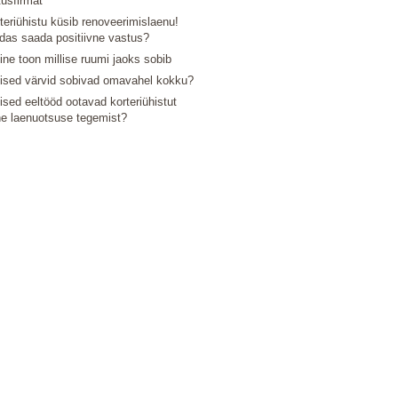
tusfirmat
teriühistu küsib renoveerimislaenu!
das saada positiivne vastus?
line toon millise ruumi jaoks sobib
lised värvid sobivad omavahel kokku?
lised eeltööd ootavad korteriühistut
e laenuotsuse tegemist?