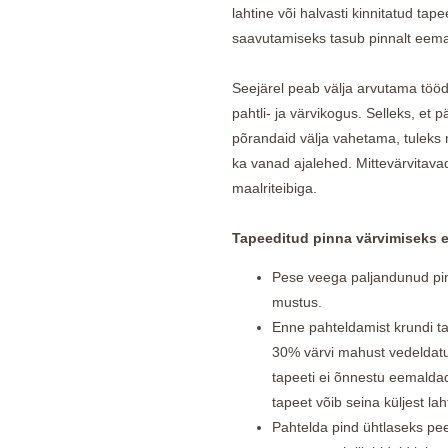
lahtine või halvasti kinnitatud ta
saavutamiseks tasub pinnalt eem
Seejärel peab välja arvutama tööd
pahtli- ja värvikogus. Selleks, et
põrandaid välja vahetama, tuleks n
ka vanad ajalehed. Mittevärvitavad p
maalriteibiga.
Tapeeditud pinna värvimiseks e
Pese veega paljandunud pinn
mustus.
Enne pahteldamist krundi t
30% värvi mahust vedeldatud
tapeeti ei õnnestu eemaldad
tapeet võib seina küljest laht
Pahtelda pind ühtlaseks pee