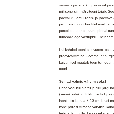
samasugustena kui päevavalguses j
millisena silm värvitooni tajub. See
päeval kui õhtul tehis- ja päevava
pisut teistmoodi kui tillukesel vär
pastelsed toonid suurel pinnal tu
tumedad aga vastupidi – heledam
Kui kahtled tooni sobivuses, osta 
proovivärvimine. Arvesta, et purgis
kuivamisel muutub toon tumedamak
tooni.
Seinad valmis värvimiseks!
Enne veel kui pintsli ja rulli järgi
(seinakontaktid, lülitid, liistud jne
laeni, siis kasuta 5-10 cm laiust ma
kohe pärast viimase värvikihi kand
teibiga lahti tulla. Lisaks jälgi, e