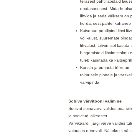
terasest pahtlilabidaid lai
ebatasasusest. Mida hoolsa
lihvida ja seda väiksem on p
korda, sest pahtel kahaneb
Kuivanud pahtlipind lihvi lii
või -alust, suuremate pinda
lihvalust. Lihvimisel kasuta 
hingamisteid lihvimistolmu e
tuleb kasutada ka kaitseprill
Korista ja puhasta tööruum 
tolmusele pinnale ja värskel
värvipinda.
Sobiva värvitooni valimine
Sobivat seinavärvi valides pea sil
ja soovitud läikeastet.
Värvikaardi järgi värve valides t
valguses erinevalt. Näiteks ei näi