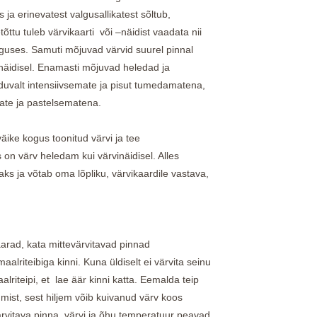
a erinevatest valgusallikatest sõltub,
tõttu tuleb värvikaarti või –näidist vaadata nii
lguses. Samuti mõjuvad värvid suurel pinnal
vinäidisel. Enamasti mõjuvad heledad ja
nduvalt intensiivsemate ja pisut tumedamatena,
ate ja pastelsematena.
väike kogus toonitud värvi ja tee
 on värv heledam kui värvinäidisel. Alles
s ja võtab oma lõpliku, värvikaardile vastava,
 haarad, kata mittevärvitavad pinnad
) maalriteibiga kinni. Kuna üldiselt ei värvita seinu
alriteipi, et lae äär kinni katta. Eemalda teip
mist, sest hiljem võib kuivanud värv koos
t värvitava pinna, värvi ja õhu temperatuur peavad