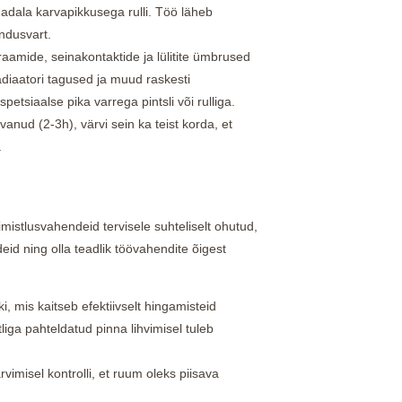
adala karvapikkusega rulli. Töö läheb
ndusvart.
araamide, seinakontaktide ja lülitite ümbrused
Radiaatori tagused ja muud raskesti
petsiaalse pika varrega pintsli või rulliga.
vanud (2-3h), värvi sein ka teist korda, et
.
mistlusvahendeid tervisele suhteliselt ohutud,
eid ning olla teadlik töövahendite õigest
, mis kaitseb efektiivselt hingamisteid
liga pahteldatud pinna lihvimisel tuleb
vimisel kontrolli, et ruum oleks piisava