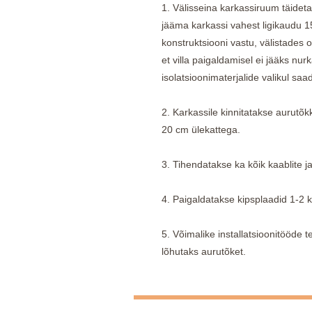
1. Välisseina karkassiruum täidet
jääma karkassi vahest ligikaudu 15 
konstruktsiooni vastu, välistades o
et villa paigaldamisel ei jääks nu
isolatsioonimaterjalide valikul saa
2. Karkassile kinnitatakse aurutõk
20 cm ülekattega.
3. Tihendatakse ka kõik kaablite ja
4. Paigaldatakse kipsplaadid 1-2 k
5. Võimalike installatsioonitööde te
lõhutaks aurutõket.