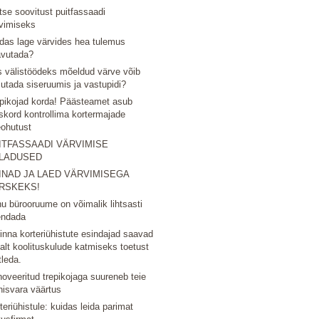
tse soovitust puitfassaadi
vimiseks
das lage värvides hea tulemus
avutada?
 välistöödeks mõeldud värve võib
utada siseruumis ja vastupidi?
pikojad korda! Päästeamet asub
skord kontrollima kortermajade
eohutust
ITFASSAADI VÄRVIMISE
LADUSED
INAD JA LAED VÄRVIMISEGA
RSKEKS!
u bürooruume on võimalik lihtsasti
endada
linna korteriühistute esindajad saavad
nalt koolituskulude katmiseks toetust
tleda.
oveeritud trepikojaga suureneb teie
nisvara väärtus
teriühistule: kuidas leida parimat