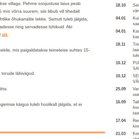
akse villaga. Pehme soojustuse laius peab
18.10
Sei
vär
mm võrra suurem, siis liibub vill tihedalt
04.01
Kui
htlike õhukanalite tekke. Samuti tuleb jälgida,
sa
rkadesse ning servadesse tühikuid. Abi
04.01
Kas
d
siit.
kas
18.11
Tre
kekile, mis paigaldatakse teineteise suhtes 15-
taa
tul
10.12
PU
SA
 torude läbiviigud.
10.12
SE
VÄ
ihis.
25.09
Van
uu
16.09
Tal
gemise käigus tuleb hoolikalt jälgida, et ei
lin
tao
17.04
Ren
kin
21.03
Kor