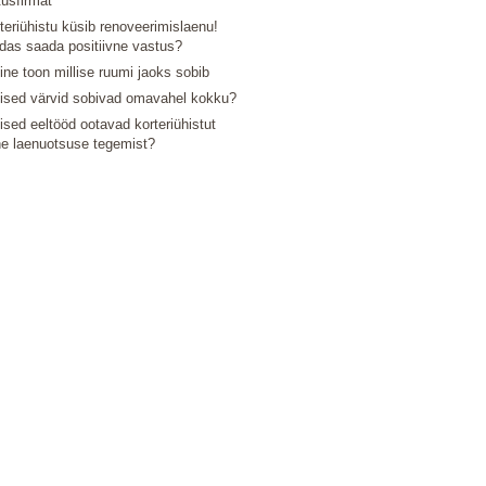
tusfirmat
teriühistu küsib renoveerimislaenu!
das saada positiivne vastus?
line toon millise ruumi jaoks sobib
lised värvid sobivad omavahel kokku?
lised eeltööd ootavad korteriühistut
e laenuotsuse tegemist?