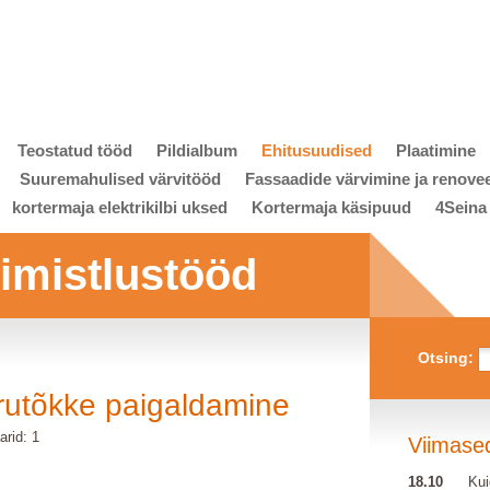
Teostatud tööd
Pildialbum
Ehitusuudised
Plaatimine
Suuremahulised värvitööd
Fassaadide värvimine ja renove
kortermaja elektrikilbi uksed
Kortermaja käsipuud
4Seina
viimistlustööd
Otsing:
rutõkke paigaldamine
rid: 1
Viimase
18.10
Kui