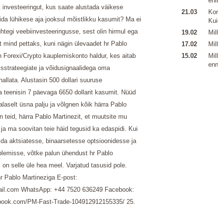
ehi
t investeeringut, kus saate alustada väikese
21.03
Kor
da lühikese aja jooksul mõistlikku kasumit? Ma ei
Kui
tegi veebiinvesteeringusse, sest olin hirmul ega
19.02
Mil
t mind pettaks, kuni nägin ülevaadet hr Pablo
17.02
Mil
n Forexi/Crypto kauplemiskonto haldur, kes aitab
15.02
Mil
enn
isstrateegiate ja võidusignaalidega oma
allata. Alustasin 500 dollari suuruse
a teenisin 7 päevaga 6650 dollarit kasumit. Nüüd
laselt üsna palju ja võlgnen kõik härra Pablo
n teid, härra Pablo Martinezit, et muutsite mu
 ja ma soovitan teie häid tegusid ka edaspidi. Kui
ida aktsiatesse, binaarsetesse optsioonidesse ja
plemisse, võtke palun ühendust hr Pablo
l on selle üle hea meel. Varjatud tasusid pole.
r Pablo Martineziga E-post:
l.com WhatsApp: +44 7520 636249 Facebook:
ebook.com/PM-Fast-Trade-104912912155335/
25.