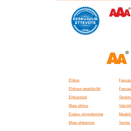
Ehitus
Fassaa
Ehituse peatöövõtt
Fassaa
Ehitustööd
Strukt
Maja ehitus
Värvit
Eramu viimistlemine
Maalri
Maja ehitamine
Seinte 