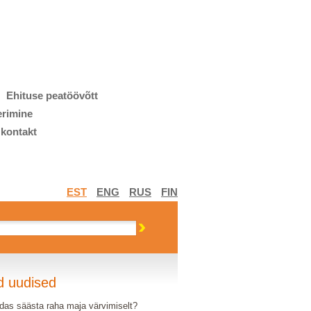
Ehituse peatöövõtt
erimine
 kontakt
EST
ENG
RUS
FIN
d uudised
das säästa raha maja värvimiselt?