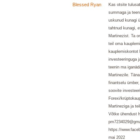
Blessed Ryan
Kas otsite tulusa
summaga ja teeni
uskunud kunagi üh
tahtnud kunagi, e
Martinezist. Ta o
teil oma kauplem
kauplemiskontot h
investeeringuga j
teenin ma iganäda
Martinezile. Täna
finantselu ümber,
soovite investeer
Forexi/krüptokau
Martineziga ja tei
Võtke ühendust h
pm7234029@gmai
https://www.fac
mai 2022