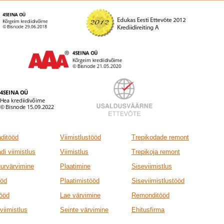
ditööd
Viimistlustööd
Trepikodade remont
di viimistlus
Viimistlus
Trepikoja remont
uurvärvimine
Plaatimine
Siseviimistlus
ööd
Plaatimistööd
Siseviimistlustööd
tööd
Lae värvimine
Remonditööd
viimistlus
Seinte värvimine
Ehitusfirma