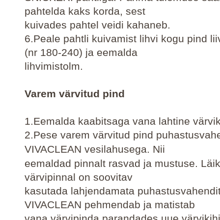
pahtelda kaks korda, sest
kuivades pahtel veidi kahaneb.
6.Peale pahtli kuivamist lihvi kogu pind l
(nr 180-240) ja eemalda
lihvimistolm.
Varem värvitud pind
1.Eemalda kaabitsaga vana lahtine värvik
2.
Pese varem värvitud pind puhastusvah
VIVACLEAN vesilahusega. Nii
eemaldad pinnalt rasvad ja mustuse. Läik
värvipinnal on soovitav
kasutada lahjendamata puhastusvahendit
VIVACLEAN pehmendab ja matistab
vana värvipinda parandades uue värvikih