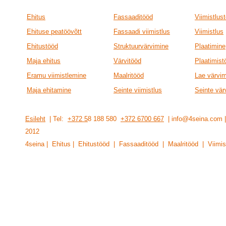
Ehitus
Fassaaditööd
Viimistlus
Ehituse peatöövõtt
Fassaadi viimistlus
Viimistlus
Ehitustööd
Struktuurvärvimine
Plaatimine
Maja ehitus
Värvitööd
Plaatimist
Eramu viimistlemine
Maalritööd
Lae värvi
Maja ehitamine
Seinte viimistlus
Seinte vär
Esileht
| Tel:
+372 5
8 188 580
+372 6700 667
| info@4seina.com
201
2
4seina | Ehitus | Ehitustööd | Fassaaditööd | Maalritööd | Viimis