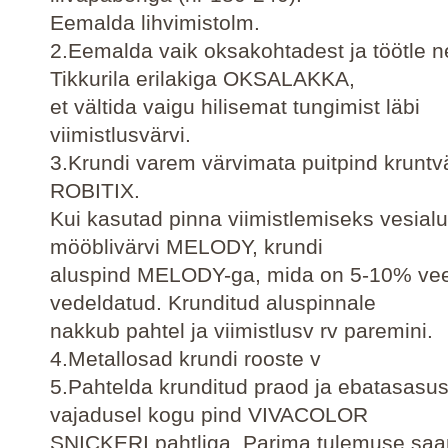
Eemalda lihvimistolm.
2.Eemalda vaik oksakohtadest ja töötle 
Tikkurila erilakiga OKSALAKKA,
et vältida vaigu hilisemat tungimist läbi
viimistlusvärvi.
3.Krundi varem värvimata puitpind kruntv
ROBITIX.
Kui kasutad pinna viimistlemiseks vesialu
mööblivärvi MELODY, krundi
aluspind MELODY-ga, mida on 5-10% ve
vedeldatud. Krunditud aluspinnale
nakkub pahtel ja viimistlusv rv paremini.
4.Metallosad krundi rooste v
5.Pahtelda krunditud praod ja ebatasasus
vajadusel kogu pind VIVACOLOR
SNICKERI pahtliga. Parima tulemuse sa