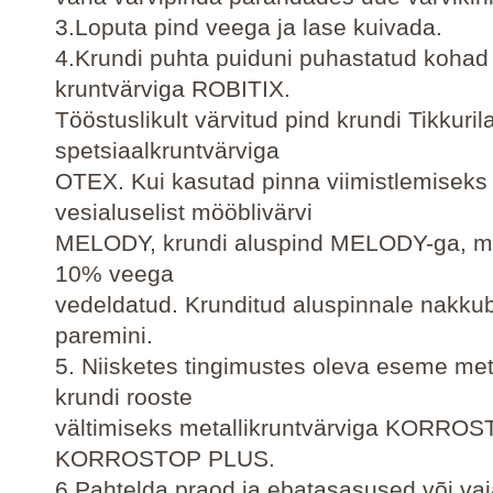
3.Loputa pind veega ja lase kuivada.
4.Krundi puhta puiduni puhastatud kohad
kruntvärviga ROBITIX.
Tööstuslikult värvitud pind krundi Tikkuril
spetsiaalkruntvärviga
OTEX. Kui kasutad pinna viimistlemiseks
vesialuselist mööblivärvi
MELODY, krundi aluspind MELODY-ga, mi
10% veega
vedeldatud. Krunditud aluspinnale nakkub
paremini.
5. Niisketes tingimustes oleva eseme me
krundi rooste
vältimiseks metallikruntvärviga KORROS
KORROSTOP PLUS.
6.Pahtelda praod ja ebatasasused või va