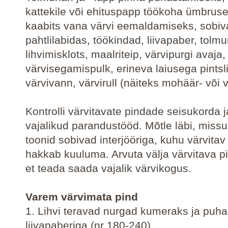
kattekile või ehituspapp töökoha ümbruse
kaabits vana värvi eemaldamiseks, sobi
pahtlilabidas, töökindad, liivapaber, tolm
lihvimisklots, maalriteip, värvipurgi avaja,
värvisegamispulk, erineva laiusega pintsl
värvivann, värvirull (näiteks mohäär- või vil
Kontrolli värvitavate pindade seisukorda j
vajalikud parandustööd. Mõtle läbi, miss
toonid sobivad interjööriga, kuhu värvita
hakkab kuuluma. Arvuta välja värvitava p
et teada saada vajalik värvikogus.
Varem värvimata pind
1. Lihvi teravad nurgad kumeraks ja puha
liivapaberiga (nr 180-240).