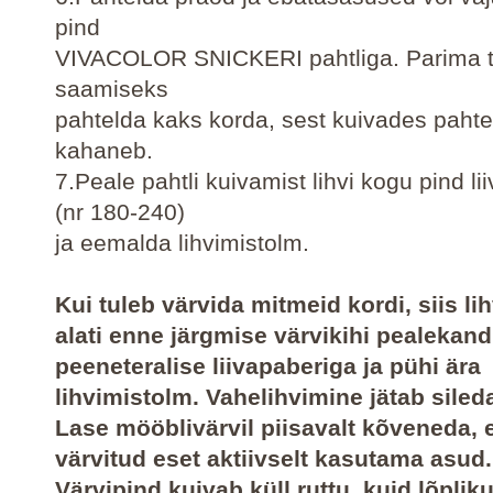
pind
VIVACOLOR SNICKERI pahtliga. Parima 
saamiseks
pahtelda kaks korda, sest kuivades pahtel 
kahaneb.
7.Peale pahtli kuivamist lihvi kogu pind l
(nr 180-240)
ja eemalda lihvimistolm.
Kui tuleb värvida mitmeid kordi, siis li
alati enne järgmise värvikihi pealekan
peeneteralise liivapaberiga ja pühi ära
lihvimistolm. Vahelihvimine jätab siled
Lase mööblivärvil piisavalt kõveneda, 
värvitud eset aktiivselt kasutama asud.
Värvipind kuivab küll ruttu, kuid lõpli