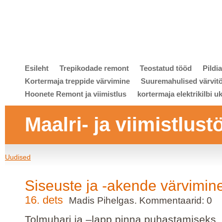
Esileht
Trepikodade remont
Teostatud tööd
Pildi
Kortermaja treppide värvimine
Suuremahulised värvit
Hoonete Remont ja viimistlus
kortermaja elektrikilbi u
Maalri- ja viimistlust
Uudised
Siseuste ja -akende värvimin
16. dets
Madis Pihelgas. Kommentaarid: 0
Tolmuhari ja –lapp pinna puhastamiseks, 