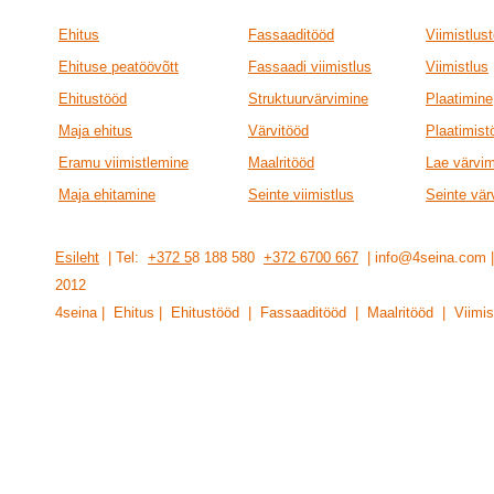
Ehitus
Fassaaditööd
Viimistlus
Ehituse peatöövõtt
Fassaadi viimistlus
Viimistlus
Ehitustööd
Struktuurvärvimine
Plaatimine
Maja ehitus
Värvitööd
Plaatimist
Eramu viimistlemine
Maalritööd
Lae värvi
Maja ehitamine
Seinte viimistlus
Seinte vär
Esileht
| Tel:
+372 5
8 188 580
+372 6700 667
| info@4seina.com
201
2
4seina | Ehitus | Ehitustööd | Fassaaditööd | Maalritööd | Viimis