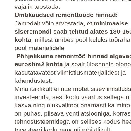
vajalik teostada.
Umbkaudsed remonttööde hinnad:
Jämedalt võib arvestada, et
minimaalse
siseremondi saab tehtud alates 130-15
kohta
, millest umbes pool kuluks tööraha
pool materjalidele.
Põhjalikuma remonttöö hinnad algavad
eurost/m2 kohta
ja sealt ülespoole olene
kasutatavatest viimistlusmaterjalidest ja
lahendustest.
Mina isiklikult ei näe mõtet siseviimistlus
investeerida, sest kodu väärtus sellega ül
kasva ning elukvaliteet enamasti ka mitte
on puhas, piisava ventilatsiooniga, korras 
tehnosüsteemidega on sellises kodus hea
Investeeri kodu remonti mõistlikult!