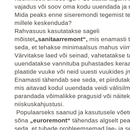
vajadus või soov oma kodu uuendada ja 
Mida peaks enne siseremondi tegemist t
millele keskenduda?
Rahvasuus kasutatakse sageli
mõistet
„sanitaarremont“,
mis enamasti 
seda, et tehakse minimaalsus mahus viimi
Värvitakse laed või seinad, vahetatakse t
uuendatakse vannituba puhastades keraa
plaatide vuuke või neid uuesti vuukides j
Enamasti tähendab see seda, et piirduta
mis aitavad kodul uuendada veidi välisilme
parandada võimalikke pragusid või näite
niiskuskahjustusi.
Populaarseks saanud ja kasutusele võet
sõna
„euroremont“
tähendas algselt pea
seda, et tubade probleemsemad lae- ja s