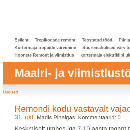
Esileht
Trepikodade remont
Teostatud tööd
Pildi
Kortermaja treppide värvimine
Suuremahulised värvit
Hoonete Remont ja viimistlus
kortermaja elektrikilbi u
Maalri- ja viimistlust
Uudised
Remondi kodu vastavalt vaja
31. okt
Madis Pihelgas. Kommentaarid: 0
Keskmiselt umbes iga 7-10 aasta tagant t