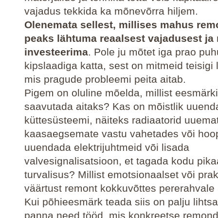
vajadus tekkida ka mõnevõrra hiljem.
Olenemata sellest, millises mahus rem
peaks lähtuma reaalsest vajadusest ja 
investeerima
. Pole ju mõtet iga prao puh
kipslaadiga katta, sest on mitmeid teisigi
mis pragude probleemi peita aitab.
Pigem on oluline mõelda, millist eesmärk
saavutada aitaks? Kas on mõistlik uuen
küttesüsteemi, näiteks radiaatorid uuema
kaasaegsemate vastu vahetades või hoo
uuendada elektrijuhtmeid või lisada
valvesignalisatsioon, et tagada kodu pika
turvalisus? Millist emotsionaalset või prakt
väärtust remont kokkuvõttes pererahvale
Kui põhieesmärk teada siis on palju lihtsa
panna need tööd, mis konkreetse remond