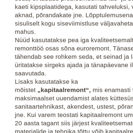
kaeti kipsplaatidega, kasutati tahveluksi, 
aknad, põrandakate jne. Lõpptulemusena 
sisuliselt kogu siseviimistluse väljavahet
mahus.
Nüüd kasutatakse pea iga kvaliteetsemalt
remonttöö osas sõna euroremont. Tänase
tähendab see rohkem seda, et seinad ja 
üritatakse sirgeks ajada ja tänapäevane 
saavutada.
Lisaks kasutatakse ka
mõistet
„kapitaalremont“,
mis enamasti
maksimaalset uuendamist alates küttesü
sanitaartehnikast, akendest, ustest, põra
jne. Kui varem teostati kapitaalremont u
20 aasta tagant siis järjest kvaliteetsema
materjalide ja tehnika tõttu võib kapitaal