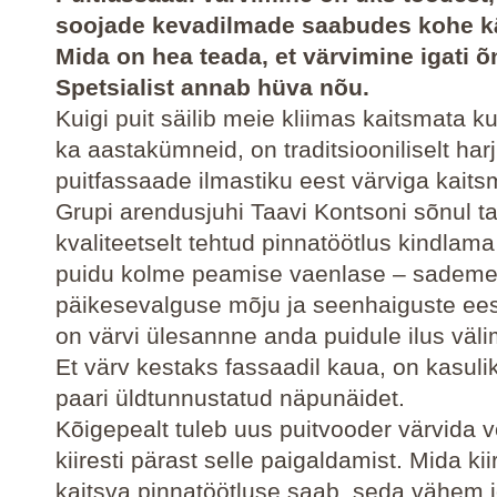
soojade kevadilmade saabudes kohe kä
Mida on hea teada, et värvimine igati 
Spetsialist annab hüva nõu.
Kuigi puit säilib meie kliimas kaitsmata ku
ka aastakümneid, on traditsiooniliselt har
puitfassaade ilmastiku eest värviga kait
Grupi arendusjuhi Taavi Kontsoni sõnul t
kvaliteetselt tehtud pinnatöötlus kindlama
puidu kolme peamise vaenlase – sademe
päikesevalguse mõju ja seenhaiguste ees
on värvi ülesannne anda puidule ilus väl
Et värv kestaks fassaadil kaua, on kasulik
paari üldtunnustatud näpunäidet.
Kõigepealt tuleb uus puitvooder värvida v
kiiresti pärast selle paigaldamist. Mida kii
kaitsva pinnatöötluse saab, seda vähem 