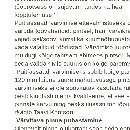
tööprotsess on sujuvam, andes ka hea
lõpptulemuse.”
Puitfassaadi värvimise ettevalmistuseks 
varuda töövahendid: pintsel, hari, värvikra
vajadusel/soovi korral ka kuumaõhupüsto
väga vajalikud tööriistad. Värvimise juure
muidugi kõige tähtsam abimees pintsel. Mi
seda valida? Mis suurus on kõige parem
“Puitfassaadi värvimiseks sobib kõige pa
120 mm laiune suure mahutavusega pints
värvimiseks ei ole soovitatav kasutada rull
peab kindlasti olema kvaliteetne, et see e
pinnale karvu ning peaks ilusasti töö lõpu
räägib Taavi Kontson.
Värvitava pinna puhastamine
Olenevalt pinna olukorrast saab seda enn