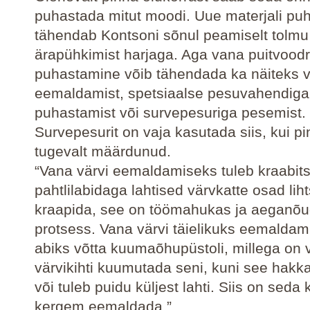
puhastada mitut moodi. Uue materjali pu
tähendab Kontsoni sõnul peamiselt tolmu
ärapühkimist harjaga. Aga vana puitvoodr
puhastamine võib tähendada ka näiteks v
eemaldamist, spetsiaalse pesuvahendiga
puhastamist või survepesuriga pesemist.
Survepesurit on vaja kasutada siis, kui p
tugevalt määrdunud.
“Vana värvi eemaldamiseks tuleb kraabits
pahtlilabidaga lahtised värvkatte osad lih
kraapida, see on töömahukas ja aeganõ
protsess. Vana värvi täielikuks eemaldam
abiks võtta kuumaõhupüstoli, millega on 
värvikihti kuumutada seni, kuni see hakk
või tuleb puidu küljest lahti. Siis on seda
kergem eemaldada.”