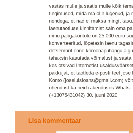
vastas mulle ja saatis mulle kõik tema
tingimused, mida ma olin lugenud, ja 
nendega, et nad ei maksa mingit tasu
laenutaotluse kinnitamist sain oma pa
minu pangakontole on 25 000 euro su
konverteeritud, lõpetasin laenu taga
detsembril enne koroonapuhangu algus
tahaksin kasutada võimalust ja saata 
kes otsivad Internetist usaldusväärse
pakkujat, et taotleda e-posti teel jose 
Konto (joseluisloans@gmail.com) võit
ühendust ka neid rakenduses Whats:
(+13075431042)
30. juuni 2020
Lisa kommentaar