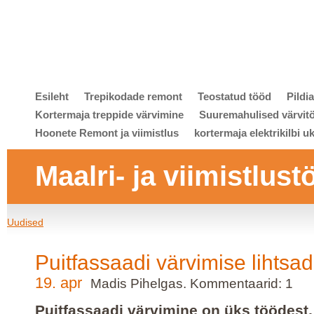
Esileht
Trepikodade remont
Teostatud tööd
Pildi
Kortermaja treppide värvimine
Suuremahulised värvit
Hoonete Remont ja viimistlus
kortermaja elektrikilbi u
Maalri- ja viimistlust
Uudised
Puitfassaadi värvimise lihtsad
19. apr
Madis Pihelgas. Kommentaarid: 1
Puitfassaadi värvimine on üks töödest,