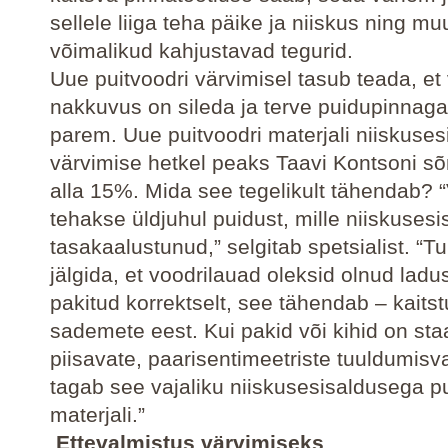
sellele liiga teha päike ja niiskus ning mu
võimalikud kahjustavad tegurid.
Uue puitvoodri värvimisel tasub teada, et 
nakkuvus on sileda ja terve puidupinnaga
parem. Uue puitvoodri materjali niiskuses
värvimise hetkel peaks Taavi Kontsoni s
alla 15%. Mida see tegelikult tähendab? 
tehakse üldjuhul puidust, mille niiskuses
tasakaalustunud,” selgitab spetsialist. “Tul
jälgida, et voodrilauad oleksid olnud ladu
pakitud korrektselt, see tähendab – kaits
sademete eest. Kui pakid või kihid on st
piisavate, paarisentimeetriste tuuldumis
tagab see vajaliku niiskusesisaldusega pu
materjali.”
Ettevalmistus värvimiseks