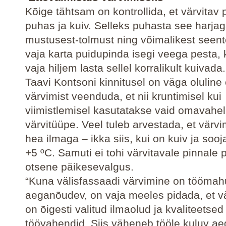
Kõige tähtsam on kontrollida, et värvitav 
puhas ja kuiv. Selleks puhasta see harja
mustusest-tolmust ning võimalikest seent
vaja karta puidupinda isegi veega pesta, k
vaja hiljem lasta sellel korralikult kuivada.
Taavi Kontsoni kinnitusel on väga oluline
värvimist veenduda, et nii kruntimisel kui
viimistlemisel kasutatakse vaid omavahel
värvitüüpe. Veel tuleb arvestada, et värv
hea ilmaga – ikka siis, kui on kuiv ja soo
+5 ºC. Samuti ei tohi värvitavale pinnale 
otsene päikesevalgus.
“Kuna välisfassaadi värvimine on töömah
aeganõudev, on vaja meeles pidada, et v
on õigesti valitud ilmaolud ja kvaliteetsed
töövahendid. Siis väheneb tööle kuluv ae