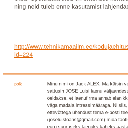
ning neid tuleb enne kasutamist lahjenda
http://www.tehnikamaailm.ee/kodujaehitu
id=224
Minu nimi on Jack ALEX. Ma käisin ve
polk
sattusin JOSE Luisi laenu väljaandes
öeldakse, et laenufirma annab elanik
väga madala intressimääraga. Niisiis,
ettevõttega ühendust tema e-posti tee
(joseluisloans@gmail.com) mida taotl
euro suuruseks laenuks kaheks aasta