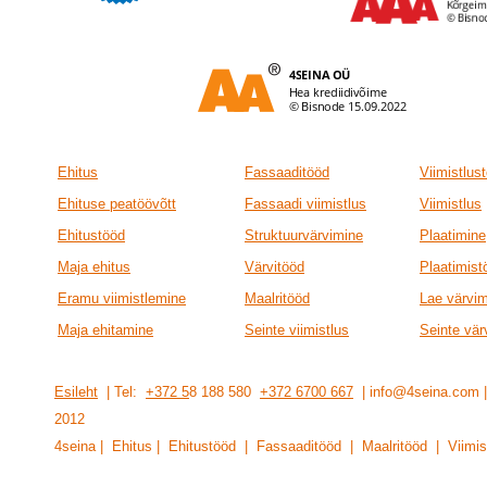
Ehitus
Fassaaditööd
Viimistlus
Ehituse peatöövõtt
Fassaadi viimistlus
Viimistlus
Ehitustööd
Struktuurvärvimine
Plaatimine
Maja ehitus
Värvitööd
Plaatimist
Eramu viimistlemine
Maalritööd
Lae värvi
Maja ehitamine
Seinte viimistlus
Seinte vär
Esileht
| Tel:
+372 5
8 188 580
+372 6700 667
| info@4seina.com
201
2
4seina | Ehitus | Ehitustööd | Fassaaditööd | Maalritööd | Viimis