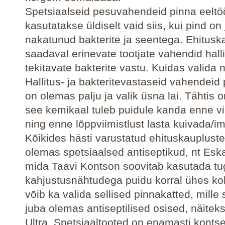
Spetsiaalseid pesuvahendeid pinna eeltö
kasutatakse üldiselt vaid siis, kui pind on
nakatunud bakterite ja seentega. Ehitusk
saadaval erinevate tootjate vahendid halli
tekitavate bakterite vastu. Kuidas valida 
Hallitus- ja bakteritevastaseid vahendeid
on olemas palju ja valik üsna lai. Tähtis o
see kemikaal tuleb puidule kanda enne vii
ning enne lõppviimistlust lasta kuivada/
Kõikides hästi varustatud ehituskauplust
olemas spetsiaalsed antiseptikud, nt Eska
mida Taavi Kontson soovitab kasutada t
kahjustusnähtudega puidu korral ühes ko
võib ka valida sellised pinnakatted, mille
juba olemas antiseptilised osised, näitek
Ultra. Spetsiaaltooted on enamasti konts