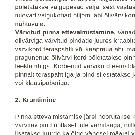
põletatakse vaigupesad välja, sest vastas
tulevad vaigukohad hiljem läbi õlivärvikor
nähtavale.
Värvitud pinna ettevalmistamine.
Vanad
õlivärviga värvitud pindade juures kraabit
värvikord teraspahtli või kaapraua abil m
pragunenud õlivärvi kord põletatakse pinn
leeklambiga. Kõrbenud värvikord eemald
pinnalt teraspahtliga ja pind silestatakse 
või klaasipaberiga.
2. Kruntimine
Pinna ettevalmistamise järel hõõrutakse 
värvitav pind ühtlaselt üle värnitsaga, mille
lisatakse juurde ka õige vähesel määral 