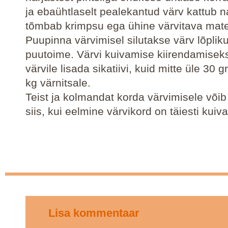
ja ebaühtlaselt pealekantud värv kattub 
tõmbab krimpsu ega ühine värvitava mater
Puupinna värvimisel silutakse värv lõplikul
puutoime. Värvi kuivamise kiirendamisek
värvile lisada sikatiivi, kuid mitte üle 30
kg värnitsale.
Teist ja kolmandat korda värvimisele võib
siis, kui eelmine värvikord on täiesti kuiv
Lisa kommentaar