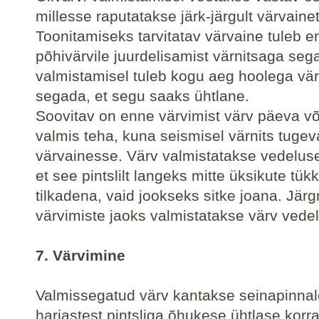
millesse raputatakse järk-järgult värvainet
Toonitamiseks tarvitatav värvaine tuleb e
põhivärvile juurdelisamist värnitsaga seg
valmistamisel tuleb kogu aeg hoolega vär
segada, et segu saaks ühtlane.
Soovitav on enne värvimist värv päeva v
valmis teha, kuna seismisel värnits tuge
värvainesse. Värv valmistatakse vedeluse
et see pintslilt langeks mitte üksikute tükk
tilkadena, vaid jookseks sitke joana. Jär
värvimiste jaoks valmistatakse värv vede
7. Värvimine
Valmissegatud värv kantakse seinapinnal
harjastest pintsliga õhukese ühtlase korr