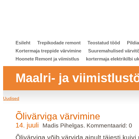
Esileht
Trepikodade remont
Teostatud tööd
Pildi
Kortermaja treppide värvimine
Suuremahulised värvit
Hoonete Remont ja viimistlus
kortermaja elektrikilbi u
Maalri- ja viimistlust
Uudised
Õlivärviga värvimine
14. juuli
Madis Pihelgas. Kommentaarid: 0
Õlivärviga võib värvida ainult täiesti kuivi 