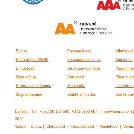
Ehitus
Fassaaditööd
Viimistlus
Ehituse peatöövõtt
Fassaadi viimistlus
Viimistlus
Ehitustööd
Struktuurvärvimine
Plaatimine
Maja ehitus
Värvitööd
Plaatimist
Eramu viimistlemine
Maalritööd
Lae värvi
Maja ehitamine
Seinte viimistlus
Seinte vär
Esileht
| Tel:
+372 5
8 188 580
+372 6700 667
| info@4seina.com
201
2
4seina | Ehitus | Ehitustööd | Fassaaditööd | Maalritööd | Viimis