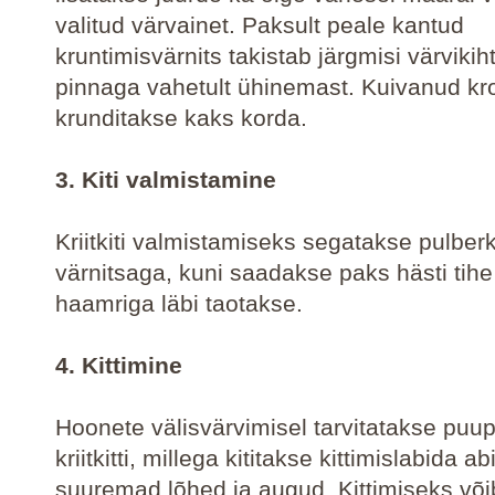
valitud värvainet. Paksult peale kantud
kruntimisvärnits takistab järgmisi värvikih
pinnaga vahetult ühinemast. Kuivanud kr
krunditakse kaks korda.
3. Kiti valmistamine
Kriitkiti valmistamiseks segatakse pulberkr
värnitsaga, kuni saadakse paks hästi tihe
haamriga läbi taotakse.
4. Kittimine
Hoonete välisvärvimisel tarvitatakse puu
kriitkitti, millega kititakse kittimislabida ab
suuremad lõhed ja augud. Kittimiseks või