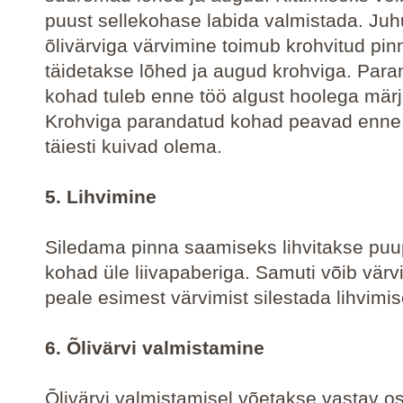
puust sellekohase labida valmistada. Juhu
õlivärviga värvimine toimub krohvitud pinn
täidetakse lõhed ja augud krohviga. Par
kohad tuleb enne töö algust hoolega märja
Krohviga parandatud kohad peavad enne 
täiesti kuivad olema.
5. Lihvimine
Siledama pinna saamiseks lihvitakse puup
kohad üle liivapaberiga. Samuti võib värv
peale esimest värvimist silestada lihvimi
6. Õlivärvi valmistamine
Õlivärvi valmistamisel võetakse vastav os