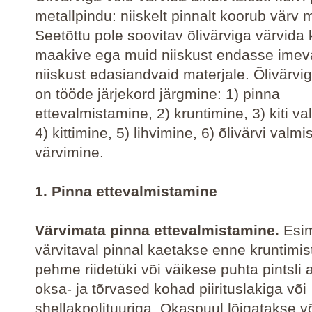
metallpindu: niiskelt pinnalt koorub värv 
Seetõttu pole soovitav õlivärviga värvida 
maakive ega muid niiskust endasse imeva
niiskust edasiandvaid materjale. Õlivärvi
on tööde järjekord järgmine: 1) pinna
ettevalmistamine, 2) kruntimine, 3) kiti v
4) kittimine, 5) lihvimine, 6) õlivärvi valm
värvimine.
1. Pinna ettevalmistamine
Värvimata pinna ettevalmistamine.
Esim
värvitaval pinnal kaetakse enne kruntimist
pehme riidetüki või väikese puhta pintsli a
oksa- ja tõrvased kohad piirituslakiga või
shellakpolituuriga. Okaspuul lõigatakse v