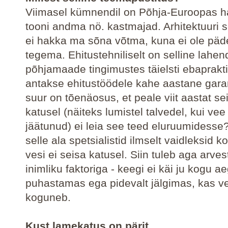
Viimasel kümnendil on Põhja-Euroopas 
tooni andma nö. kastmajad. Arhitektuuri s
ei hakka ma sõna võtma, kuna ei ole pä
tegema. Ehitustehniliselt on selline lahe
põhjamaade tingimustes täielsti ebaprakti
antakse ehitustöödele kahe aastane garan
suur on tõenäosus, et peale viit aastat sei
katusel (näiteks lumistel talvedel, kui ve
jäätunud) ei leia see teed eluruumidesse
selle ala spetsialistid ilmselt vaidleksid k
vesi ei seisa katusel. Siin tuleb aga arve
inimliku faktoriga - keegi ei käi ju kogu a
puhastamas ega pidevalt jälgimas, kas v
koguneb.
Kust lamekatus on pärit