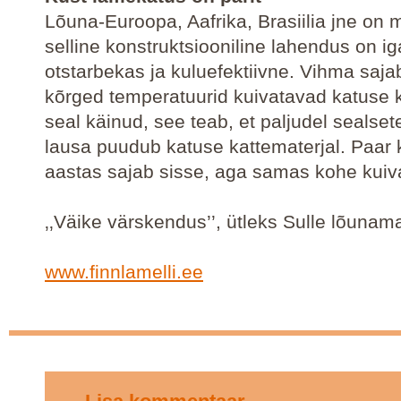
Lõuna-Euroopa, Aafrika, Brasiilia jne on 
selline konstruktsiooniline lahendus on ig
otstarbekas ja kuluefektiivne. Vihma saja
kõrged temperatuurid kuivatavad katuse ki
seal käinud, see teab, et paljudel sealset
lausa puudub katuse kattematerjal. Paar 
aastas sajab sisse, aga samas kohe kuiva
‚‚Väike värskendus’’, ütleks Sulle lõunam
www.finnlamelli.ee