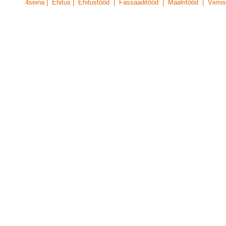
4seina | Ehitus | Ehitustööd | Fassaaditööd | Maalritööd | Viimis