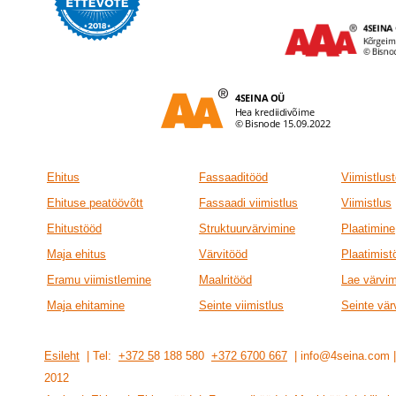
Ehitus
Fassaaditööd
Viimistlus
Ehituse peatöövõtt
Fassaadi viimistlus
Viimistlus
Ehitustööd
Struktuurvärvimine
Plaatimine
Maja ehitus
Värvitööd
Plaatimist
Eramu viimistlemine
Maalritööd
Lae värvi
Maja ehitamine
Seinte viimistlus
Seinte vär
Esileht
| Tel:
+372 5
8 188 580
+372 6700 667
| info@4seina.com
201
2