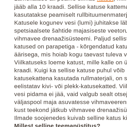
jääb alla 10 kraadi. Sellise katuse kattema
kasutatakse peamiselt rullbituumenmaterja
Katusele kogunev vesi (lumi) juhitakse lä
spetsiaalsete šahtide majasiseste veetor
vihmavee drenaažisüsteemi. Paljud sellist
katused on parapetiga - kõrgendatud kat
äärisega, mis hoiab kogu taevast tuleva v
Viilkatuseks loeme katust, mille kalle on 
kraadi. Kuigi ka sellise katuse puhul võib
katusekattena kasutada rullmaterjali, on s
eelistatav kivi- või plekk-katusekatted. Vi
vesi pidama ei jää, vaid valgub sealt ots
väljaspool maja asuvatesse vihmaveeren
kust teekond jätkub vihmavee drenaažisü
Ilmade soojenedes kuivab selline katus kii
Millest selline teemapüstitus?