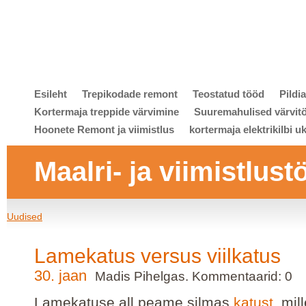
Esileht
Trepikodade remont
Teostatud tööd
Pildi
Kortermaja treppide värvimine
Suuremahulised värvit
Hoonete Remont ja viimistlus
kortermaja elektrikilbi u
Maalri- ja viimistlust
Uudised
Lamekatus versus viilkatus
30. jaan
Madis Pihelgas. Kommentaarid: 0
Lamekatuse all peame silmas
katust
, mil