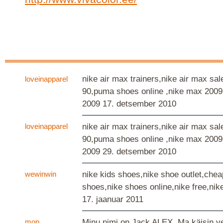
nike air max trainers,nike air max sal
loveinapparel
90,puma shoes online ,nike max 2009
2009
17. detsember 2010
loveinapparel
nike air max trainers,nike air max sal
90,puma shoes online ,nike max 2009
2009
29. detsember 2010
wewinwin
nike kids shoes,nike shoe outlet,chea
shoes,nike shoes online,nike free,nik
17. jaanuar 2011
mop
Minu nimi on Jack ALEX. Ma käisin ve