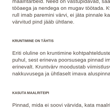
maalritarbeid. Need on vastupidavad, sä
tööaega ja nendega on mugav töötada. Kv
rull imab paremini värvi, ei jäta pinnale ka
värvitud pind jääb ühtlane.
KRUNTIMINE ON TÄHTIS
Eriti oluline on kruntimine kohtpahteldus
puhul, sest erineva poorsusega pinnad i
erinevalt. Kruntvärv moodustab viimistlus
nakkuvusega ja ühtlaselt imava aluspinna
KASUTA MAALRITEIPI
Pinnad, mida ei soovi värvida, kata maalri