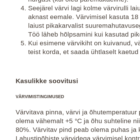
Seejärel värvi lagi kolme värvirulli lai
aknast eemale. Värvimisel kasuta 18
laiust pikakarvalist suuremahutavusega
Töö läheb hõlpsamini kui kasutad pik
Kui esimene värvikiht on kuivanud, vä
teist korda, et saada ühtlaselt kaetud
Kasulikke soovitusi
VÄRVIMISTINGIMUSED
Värvitava pinna, värvi ja õhutemperatuur
olema vähemalt +5 °C ja õhu suhteline nii
80%. Värvitav pind peab olema puhas ja k
Lahustipõhiste värvidega värvimisel kontro