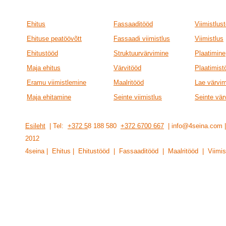
Ehitus
Fassaaditööd
Viimistlus
Ehituse peatöövõtt
Fassaadi viimistlus
Viimistlus
Ehitustööd
Struktuurvärvimine
Plaatimine
Maja ehitus
Värvitööd
Plaatimist
Eramu viimistlemine
Maalritööd
Lae värvi
Maja ehitamine
Seinte viimistlus
Seinte vär
Esileht
| Tel:
+372 5
8 188 580
+372 6700 667
| info@4seina.com
201
2
4seina | Ehitus | Ehitustööd | Fassaaditööd | Maalritööd | Viimis