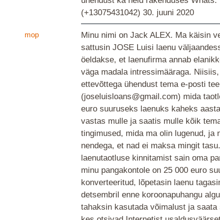
ühendust ka neid rakenduses Whats:
(+13075431042)
30. juuni 2020
mop
Minu nimi on Jack ALEX. Ma käisin ve
sattusin JOSE Luisi laenu väljaandes
öeldakse, et laenufirma annab elanik
väga madala intressimääraga. Niisiis,
ettevõttega ühendust tema e-posti tee
(joseluisloans@gmail.com) mida taotl
euro suuruseks laenuks kaheks aasta
vastas mulle ja saatis mulle kõik tema
tingimused, mida ma olin lugenud, ja 
nendega, et nad ei maksa mingit tasu
laenutaotluse kinnitamist sain oma pa
minu pangakontole on 25 000 euro su
konverteeritud, lõpetasin laenu taga
detsembril enne koroonapuhangu algus
tahaksin kasutada võimalust ja saata 
kes otsivad Internetist usaldusväärse