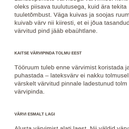
oleks piisava tuulutusega, kuid ära tekita
tuuletõmbust. Väga kuivas ja soojas ruum
kuivab värv nii kiiresti, et ei jõua tasandu
värvitud pind jääb ebaühtlane.
KAITSE VÄRVIPINDA TOLMU EEST
Tööruum tuleb enne värvimist koristada j
puhastada – lateksvärv ei nakku tolmusel
värskelt värvitud pinnale ladestunud tolm 
värvipinda.
VÄRVI ESMALT LAGI
Alusta värvimist alati laest. Nii väldid vär