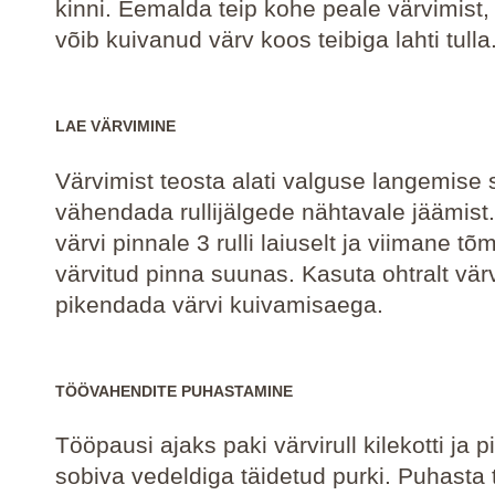
kinni. Eemalda teip kohe peale värvimist, 
võib kuivanud värv koos teibiga lahti tulla
LAE VÄRVIMINE
Värvimist teosta alati valguse langemise 
vähendada rullijälgede nähtavale jäämist
värvi pinnale 3 rulli laiuselt ja viimane tõ
värvitud pinna suunas. Kasuta ohtralt värv
pikendada värvi kuivamisaega.
TÖÖVAHENDITE PUHASTAMINE
Tööpausi ajaks paki värvirull kilekotti ja 
sobiva vedeldiga täidetud purki. Puhasta