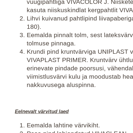
vuugipahtliga VIVACOLOR J. Niisket
kasuta niiskuskindlat kergpahtlit V
Lihvi kuivanud pahtlipind liivapaberig
180).
Eemalda pinnalt tolm, sest lateksvärv
tolmuse pinnaga.
Krundi pind kruntvärviga UNIPLAST v
VIVAPLAST PRIMER. Kruntvärv ühtlu
erinevate pindade poorsusi, vähenda
viimistlusvärvi kulu ja moodustab he
nakkuvusega aluspinna.
Eelnevalt värvitud laed
Eemalda lahtine värvikiht.