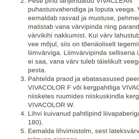
Pese pind lahjendatud VIVACLEAN
puhastusvahendiga ja loputa veega
eemaldab rasvad ja mustuse, pehme
matistab vana värvipinda ning paran
värvikihi nakkumist. Kui värv lahustu
vee mõjul, siis on tõenäoliselt tegemi
liimvärviga. Liimvärvipinda sellisena 
ei saa, vana värv tuleb täielikult ve
pesta.
Pahtelda praod ja ebatasasused pee
VIVACOLOR F või kergpahtliga VIV
niisketes ruumides niiskuskindla kerg
VIVACOLOR W.
Lihvi kuivanud pahtlipind liivapaberig
180).
Eemalda lihvimistolm, sest lateksvärv