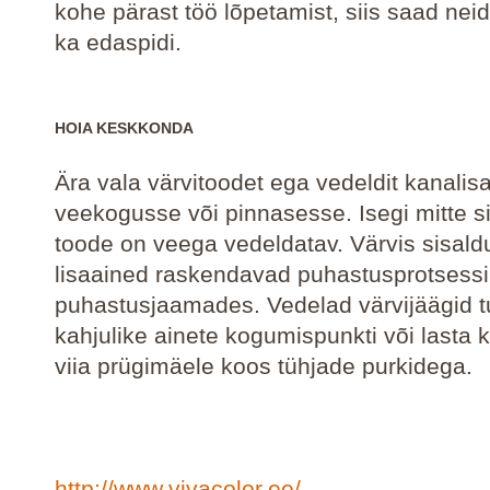
kohe pärast töö lõpetamist, siis saad nei
ka edaspidi.
HOIA KESKKONDA
Ära vala värvitoodet ega vedeldit kanalisa
veekogusse või pinnasesse. Isegi mitte si
toode on veega vedeldatav. Värvis sisal
lisaained raskendavad puhastusprotsessi
puhastusjaamades. Vedelad värvijäägid tu
kahjulike ainete kogumispunkti või lasta 
viia prügimäele koos tühjade purkidega.
http://www.vivacolor.ee/