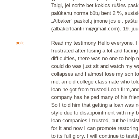
Taigi, jei norite bet kokios rūšies pas
palūkanų norma būtų bent 2 %, susisi
„Albaker“ paskolų įmone jos el. paštu
(albakerloanfirm@gmail.com).
19. juu
polk
Read my testimony Hello everyone, I 
frustrated after losing a lot and facing
difficulties, there was no one to help 
could do was just sit and watch my w
collapses and I almost lose my son to 
met an old college classmate who tol
loan he got from trusted Loan firm,and
company has helped many of his frien
So I told him that getting a loan was 
style due to disappointment with my 
loan companies I trusted, but he insist
for it and now I can promote restori
to its full glory. I will continue to testi