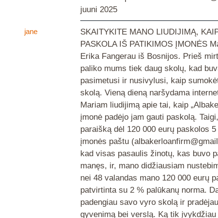
juuni 2025
jane
SKAITYKITE MANO LIUDIJIMĄ, KAI
PASKOLA IŠ PATIKIMOS ĮMONĖS Ma
Erika Fangerau iš Bosnijos. Prieš mir
paliko mums tiek daug skolų, kad buv
pasimetusi ir nusivylusi, kaip sumokėt
skolą. Vieną dieną naršydama interne
Mariam liudijimą apie tai, kaip „Albak
įmonė padėjo jam gauti paskolą. Taigi,
paraišką dėl 120 000 eurų paskolos 
įmonės paštu (albakerloanfirm@gmail
kad visas pasaulis žinotų, kas buvo p
manęs, ir, mano didžiausiam nustebim
nei 48 valandas mano 120 000 eurų p
patvirtinta su 2 % palūkanų norma. D
padengiau savo vyro skolą ir pradėja
gyvenimą bei verslą. Ką tik įvykdžiau