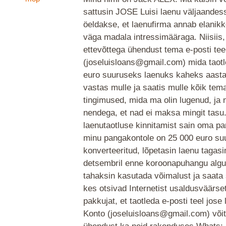
sattusin JOSE Luisi laenu väljaandes
öeldakse, et laenufirma annab elanik
väga madala intressimääraga. Niisiis,
ettevõttega ühendust tema e-posti tee
(joseluisloans@gmail.com) mida taotl
euro suuruseks laenuks kaheks aasta
vastas mulle ja saatis mulle kõik tema
tingimused, mida ma olin lugenud, ja 
nendega, et nad ei maksa mingit tasu
laenutaotluse kinnitamist sain oma pa
minu pangakontole on 25 000 euro su
konverteeritud, lõpetasin laenu taga
detsembril enne koroonapuhangu algus
tahaksin kasutada võimalust ja saata 
kes otsivad Internetist usaldusväärse
pakkujat, et taotleda e-posti teel jose 
Konto (joseluisloans@gmail.com) võit