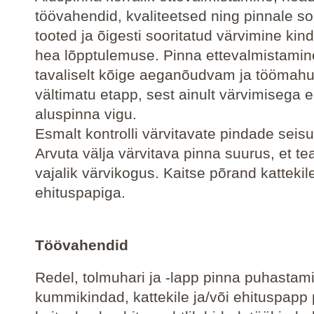
töövahendid, kvaliteetsed ning pinnale s
tooted ja õigesti sooritatud värvimine kin
hea lõpptulemuse. Pinna ettevalmistamin
tavaliselt kõige aeganõudvam ja töömah
vältimatu etapp, sest ainult värvimisega e
aluspinna vigu.
Esmalt kontrolli värvitavate pindade seis
Arvuta välja värvitava pinna suurus, et t
vajalik värvikogus. Kaitse põrand kattekil
ehituspapiga.
Töövahendid
Redel, tolmuhari ja -lapp pinna puhastam
kummikindad, kattekile ja/või ehituspapp