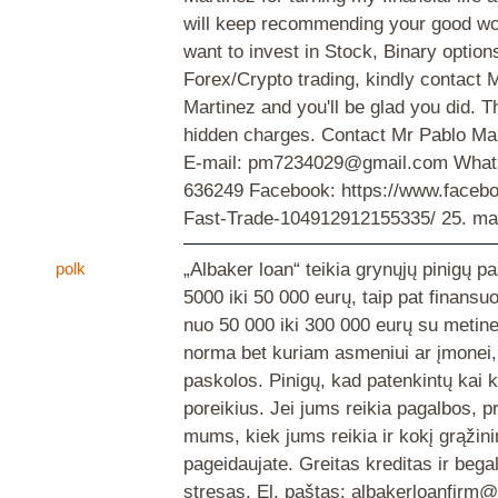
will keep recommending your good wor
want to invest in Stock, Binary option
Forex/Crypto trading, kindly contact 
Martinez and you'll be glad you did. T
hidden charges. Contact Mr Pablo Mar
E-mail: pm7234029@gmail.com What
636249 Facebook: https://www.face
Fast-Trade-104912912155335/
25. ma
polk
„Albaker loan“ teikia grynųjų pinigų p
5000 iki 50 000 eurų, taip pat finansu
nuo 50 000 iki 300 000 eurų su metin
norma bet kuriam asmeniui ar įmonei,
paskolos. Pinigų, kad patenkintų kai 
poreikius. Jei jums reikia pagalbos, p
mums, kiek jums reikia ir kokį grąžini
pageidaujate. Greitas kreditas ir bega
stresas. El. paštas: albakerloanfir