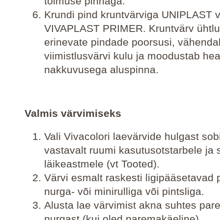
tolmuse pinnaga.
Krundi pind kruntvärviga UNIPLAST v
VIVAPLAST PRIMER. Kruntvärv ühtlu
erinevate pindade poorsusi, vähenda
viimistlusvärvi kulu ja moodustab he
nakkuvusega aluspinna.
Valmis värvimiseks
Vali Vivacolori laevärvide hulgast sob
vastavalt ruumi kasutusotstarbele ja 
läikeastmele (vt Tooted).
Värvi esmalt raskesti ligipääsetavad 
nurga- või minirulliga või pintsliga.
Alusta lae värvimist akna suhtes pa
nurgast (kui oled paremakäeline).