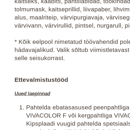
kaitseks, kaabits, pahtlilabidad, töökindad
tolmumask, kaitseprillid, liivapaber, lihvim
alus, maalriteip, värvipurgiavaja, värvise
värvivann, värvirullid, pintsel, nurgarull, 
* Kõik eelpool nimetatud töövahendid pole
hädavajalikud. Valik sõltub viimistletavast
selle seisukorrast.
Ettevalmistustööd
Uued laepinnad
Pahtelda ebatasasused peenpahtliga
VIVACOLOR F või kergpahtliga VIV
Kipsplaadi vuugid pahtelda spetsiaal