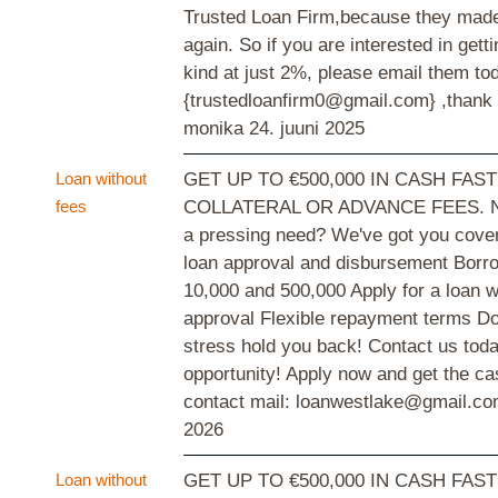
Trusted Loan Firm,because they mad
again. So if you are interested in gett
kind at just 2%, please email them tod
{trustedloanfirm0@gmail.com} ,thank
monika
24. juuni 2025
Loan without
GET UP TO €500,000 IN CASH FAS
fees
COLLATERAL OR ADVANCE FEES. Ne
a pressing need? We've got you cover
loan approval and disbursement Borr
10,000 and 500,000 Apply for a loan wi
approval Flexible repayment terms Don'
stress hold you back! Contact us toda
opportunity! Apply now and get the c
contact mail: loanwestlake@gmail.c
2026
Loan without
GET UP TO €500,000 IN CASH FAS