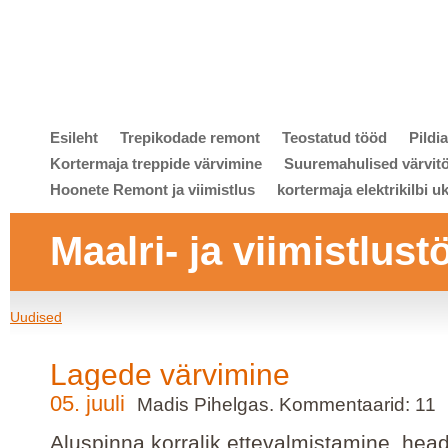
Esileht
Trepikodade remont
Teostatud tööd
Pildi
Kortermaja treppide värvimine
Suuremahulised värvit
Hoonete Remont ja viimistlus
kortermaja elektrikilbi u
Maalri- ja viimistlust
Uudised
Lagede värvimine
05. juuli
Madis Pihelgas. Kommentaarid: 11
Aluspinna korralik ettevalmistamine, hea