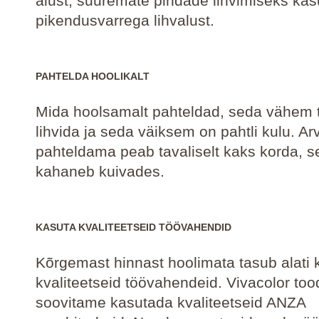
alust, suuremate pindade lihvimiseks kas
pikendusvarrega lihvalust.
PAHTELDA HOOLIKALT
Mida hoolsamalt pahteldad, seda vähem 
lihvida ja seda väiksem on pahtli kulu. Arv
pahteldama peab tavaliselt kaks korda, s
kahaneb kuivades.
KASUTA KVALITEETSEID TÖÖVAHENDID
Kõrgemast hinnast hoolimata tasub alati
kvaliteetseid töövahendeid. Vivacolor to
soovitame kasutada kvaliteetseid ANZA