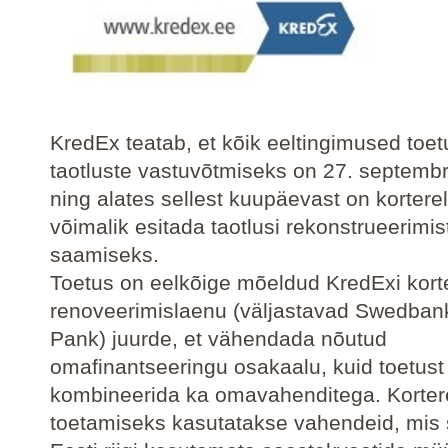
KredEx teatab, et kõik eeltingimused toe
taotluste vastuvõtmiseks on 27. septembr
ning alates sellest kuupäevast on kortere
võimalik esitada taotlusi rekonstrueerimi
saamiseks.
Toetus on eelkõige mõeldud KredExi kort
renoveerimislaenu (väljastavad Swedban
Pank) juurde, et vähendada nõutud
omafinantseeringu osakaalu, kuid toetust
kombineerida ka omavahenditega. Korte
toetamiseks kasutatakse vahendeid, mis