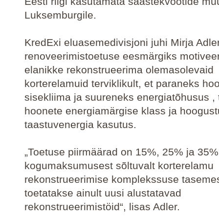
Eesti riigi kasutamata saastekvootide mü
Luksemburgile.
KredExi eluasemedivisjoni juhi Mirja Adle
renoveerimistoetuse eesmärgiks motivee
elanikke rekonstrueerima olemasolevaid
korterelamuid terviklikult, et paraneks ho
sisekliima ja suureneks energiatõhusus ,
hoonete energiamärgise klass ja hoogus
taastuvenergia kasutus.
„Toetuse piirmäärad on 15%, 25% ja 35% 
kogumaksumusest sõltuvalt korterelamu
rekonstrueerimise komplekssuse tasemes
toetatakse ainult uusi alustatavad
rekonstrueerimistöid“, lisas Adler.