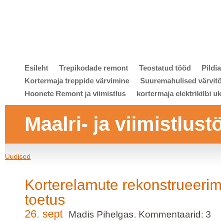
Esileht
Trepikodade remont
Teostatud tööd
Pildi
Kortermaja treppide värvimine
Suuremahulised värvit
Hoonete Remont ja viimistlus
kortermaja elektrikilbi u
Maalri- ja viimistlust
Uudised
Korterelamute rekonstrueerim
toetus
26. sept
Madis Pihelgas. Kommentaarid: 3