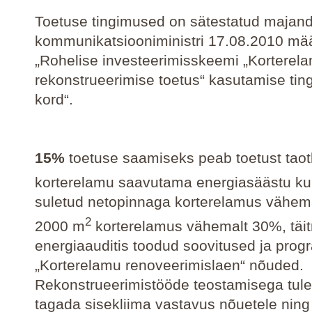
Toetuse tingimused on sätestatud majand
kommunikatsiooniministri 17.08.2010 mä
„Rohelise investeerimisskeemi „Korterel
rekonstrueerimise toetus“ kasutamise tin
kord“.
15%
toetuse saamiseks peab toetust taot
korterelamu saavutama energiasäästu k
suletud netopinnaga korterelamus vähema
2
2000 m
korterelamus vähemalt 30%, täi
energiaauditis toodud soovitused ja pro
„Korterelamu renoveerimislaen“ nõuded.
Rekonstrueerimistööde teostamisega tul
tagada sisekliima vastavus nõuetele ning