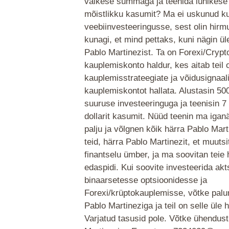
väikese summaga ja teenida lühikese 
mõistlikku kasumit? Ma ei uskunud ku
veebiinvesteeringusse, sest olin hirm
kunagi, et mind pettaks, kuni nägin ül
Pablo Martinezist. Ta on Forexi/Crypt
kauplemiskonto haldur, kes aitab teil
kauplemisstrateegiate ja võidusignaa
kauplemiskontot hallata. Alustasin 500
suuruse investeeringuga ja teenisin 
dollarit kasumit. Nüüd teenin ma igan
palju ja võlgnen kõik härra Pablo Mart
teid, härra Pablo Martinezit, et muuts
finantselu ümber, ja ma soovitan teie 
edaspidi. Kui soovite investeerida akt
binaarsetesse optsioonidesse ja
Forexi/krüptokauplemisse, võtke palu
Pablo Martineziga ja teil on selle üle 
Varjatud tasusid pole. Võtke ühendust