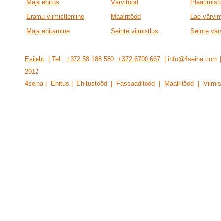
Maja ehitus
Värvitööd
Plaatimist
Eramu viimistlemine
Maalritööd
Lae värvi
Maja ehitamine
Seinte viimistlus
Seinte vär
Esileht
| Tel:
+372 5
8 188 580
+372 6700 667
| info@4seina.com
201
2
4seina | Ehitus | Ehitustööd | Fassaaditööd | Maalritööd | Viimis