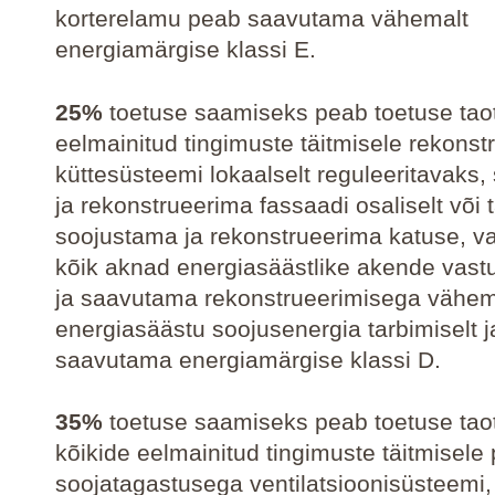
korterelamu peab saavutama vähemalt
energiamärgise klassi E.
25%
toetuse saamiseks peab toetuse taot
eelmainitud tingimuste täitmisele rekons
küttesüsteemi lokaalselt reguleeritavaks
ja rekonstrueerima fassaadi osaliselt või
soojustama ja rekonstrueerima katuse, 
kõik aknad energiasäästlike akende vast
ja saavutama rekonstrueerimisega vähe
energiasäästu soojusenergia tarbimiselt j
saavutama energiamärgise klassi D.
35%
toetuse saamiseks peab toetuse taot
kõikide eelmainitud tingimuste täitmisel
soojatagastusega ventilatsioonisüsteemi