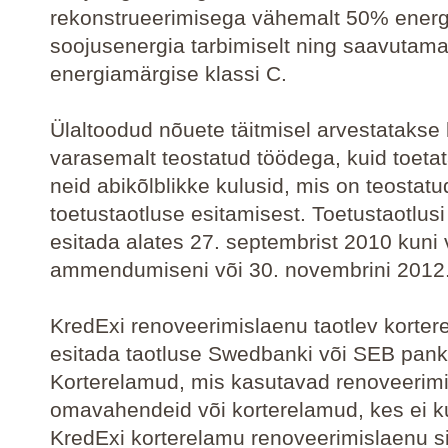
rekonstrueerimisega vähemalt 50% energ
soojusenergia tarbimiselt ning saavutam
energiamärgise klassi C.
Ülaltoodud nõuete täitmisel arvestatakse
varasemalt teostatud töödega, kuid toetat
neid abikõlblikke kulusid, mis on teostatu
toetustaotluse esitamisest. Toetustaotlus
esitada alates 27. septembrist 2010 kuni
ammendumiseni või 30. novembrini 2012
KredExi renoveerimislaenu taotlev korte
esitada taotluse Swedbanki või SEB pank
Korterelamud, mis kasutavad renoveerimis
omavahendeid või korterelamud, kes ei k
KredExi korterelamu renoveerimislaenu s