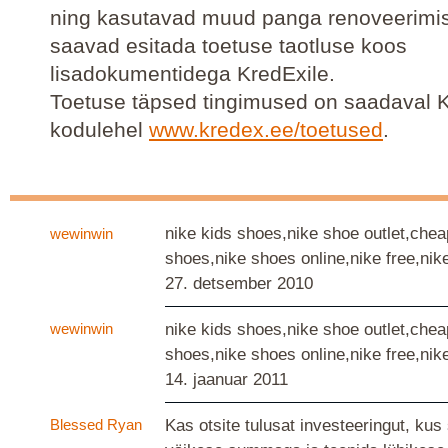
ning kasutavad muud panga renoveerimi
saavad esitada toetuse taotluse koos
lisadokumentidega KredExile.
Toetuse täpsed tingimused on saadaval 
kodulehel
www.kredex.ee/toetused
.
nike kids shoes,nike shoe outlet,chea
wewinwin
shoes,nike shoes online,nike free,nik
27. detsember 2010
wewinwin
nike kids shoes,nike shoe outlet,chea
shoes,nike shoes online,nike free,nik
14. jaanuar 2011
Blessed Ryan
Kas otsite tulusat investeeringut, kus