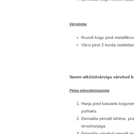
Värvimine
Krundi kogu pind metalli
Värvi pind 2 korda vedelda
Varem alküüdvärviga värvitud 
Pinna ettevalmistamine
Harja pind katusele kogunen
puhtaks.
Eemalda pinnalt lahtine, pr
terasharjaga.
Eemalda värvitud pinnalt mu