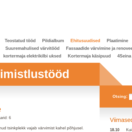
Teostatud tööd
Pildialbum
Ehitusuudised
Plaatimine
Suuremahulised värvitööd
Fassaadide värvimine ja renove
kortermaja elektrikilbi uksed
Kortermaja käsipuud
4Seina
viimistlustööd
Otsing:
e
rid: 6
Viimase
inud tsinkplekk vajab värvimist kahel põhjusel.
18.10
Kui