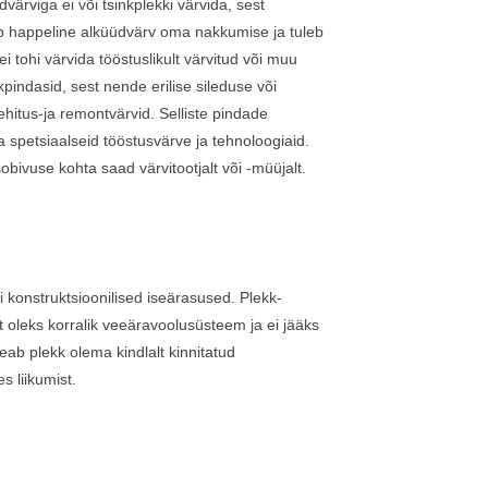
dvärviga ei või tsinkplekki värvida, sest
tab happeline alküüdvärv oma nakkumise ja tuleb
ei tohi värvida tööstuslikult värvitud või muu
pindasid, sest nende erilise sileduse või
ehitus-ja remontvärvid. Selliste pindade
 spetsiaalseid tööstusvärve ja tehnoloogiaid.
bivuse kohta saad värvitootjalt või -müüjalt.
 konstruktsioonilised iseärasused. Plekk-
et oleks korralik veeäravoolusüsteem ja ei jääks
eab plekk olema kindlalt kinnitatud
s liikumist.