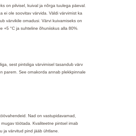
 on pilvisel, kuival ja nõrga tuulega päeval.
ei ole soovitav värvida. Väldi värvimist ka
ikub värvikile omadusi. Värvi kuivamiseks on
üle +5
°C
ja suhteline õhuniiskus alla 80%.
sliga, sest pintsliga värvimisel tasandub värv
 on parem. See omakorda annab plekkpinnale
id töövahendeid. Nad on vastupidavamad,
mugav töötada. Kvaliteetne pintsel imab
vu ja värvitud pind jääb ühtlane.