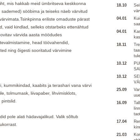
ikiht, mis hakkab meid ümbritseva keskkonna
18.10
Sei
vär
, sademed) sööbima ja teiseks näeb värvitud
04.01
Kui
i värvimata.Tsinkpinna eriliste omaduste pärast
sa
id, vaid kindlad, selleks otstarbeks ettenähtud
04.01
Kas
soovitav värvida aasta möödudes
kas
ettevalmistamine, head töövahendid,
18.11
Tre
oted ning õigesti sooritatud värvimine
taa
tul
10.12
PU
SA
10.12
SE
VÄ
ri, kummikindad, kaabits ja terashari vana värvi
25.09
Van
e, tolmumask, liivapaber, lihvimisklots,
uu
pintslid.
16.09
Tal
lin
tao
id pole alati hädavajalikud. Valik sõltub
17.04
Ren
sukorrast.
kin
21.03
Kor