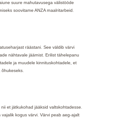
laiune suure mahutavusega välistööde
amiseks soovitame ANZA maalritarbeid.
atuseharjast räästani. See väldib värvi
de nähtavale jäämist. Erilist tähelepanu
htadele ja muudele kinnituskohtadele, et
ga õhukeseks.
, nii et jätkukohad jääksid valtskohtadesse.
vajalik kogus värvi. Värvi peab aeg-ajalt