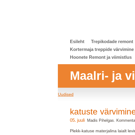
Esileht
Trepikodade remont
Kortermaja treppide värvimine
Hoonete Remont ja viimistlus
Maalri- ja 
Uudised
katuste värvimin
05. juuli
Madis Pihelgas. Kommentaa
Plekk-katuse materjalina laialt lev