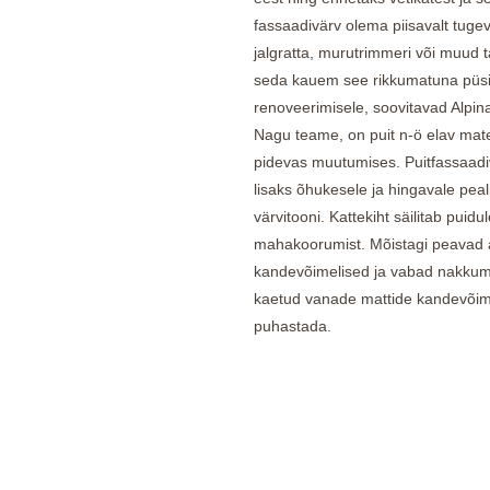
fassaadivärv olema piisavalt tugev
jalgratta, murutrimmeri või muud t
seda kauem see rikkumatuna püsi
renoveerimisele, soovitavad Alpina 
Nagu teame, on puit n-ö elav mate
pidevas muutumises. Puitfassaad
lisaks õhukesele ja hingavale pea
värvitooni. Kattekiht säilitab puidu
mahakoorumist. Mõistagi peavad 
kandevõimelised ja vabad nakkumist
kaetud vanade mattide kandevõimeli
puhastada.