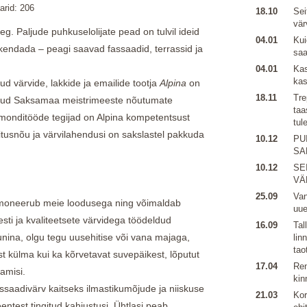
rid: 206
18.10
Sei
vär
g. Paljude puhkuselolijate pead on tulvil ideid
04.01
Kui
skendada – peagi saavad fassaadid, terrassid ja
sa
04.01
Kas
kas
ud värvide, lakkide ja emailide tootja
Alpina
on
18.11
Tre
inud Saksamaa meistrimeeste nõutumate
taa
monditööde tegijad on Alpina kompetentsust
tul
itusnõu ja värvilahendusi on sakslastel pakkuda
10.12
PU
SA
10.12
SE
VÄ
25.09
Van
armoneerub meie loodusega ning võimaldab
uu
sti ja kvaliteetsete värvidega töödeldud
16.09
Tal
nina, olgu tegu uusehitise või vana majaga,
lin
tao
ist külma kui ka kõrvetavat suvepäikest, lõputut
17.04
Ren
amisi.
kin
fassaadivärv kaitseks ilmastikumõjude ja niiskuse
21.03
Kor
entest tingitud kahjustusi. Ühtlasi peab