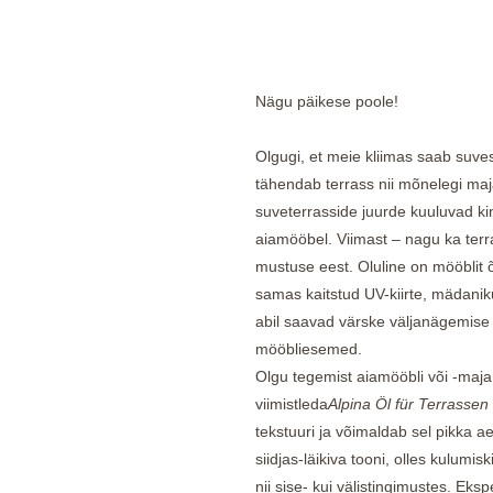
Nägu päikese poole!
Olgugi, et meie kliimas saab suv
tähendab terrass nii mõnelegi ma
suveterrasside juurde kuuluvad kindl
aiamööbel. Viimast – nagu ka terras
mustuse eest. Oluline on mööblit õl
samas kaitstud UV-kiirte, mädaniku
abil saavad värske väljanägemise 
mööbliesemed.
Olgu tegemist aiamööbli või -maja,
viimistleda
Alpina Öl für Terrassen
tekstuuri ja võimaldab sel pikka a
siidjas-läikiva tooni, olles kulumis
nii sise- kui välistingimustes. Ek