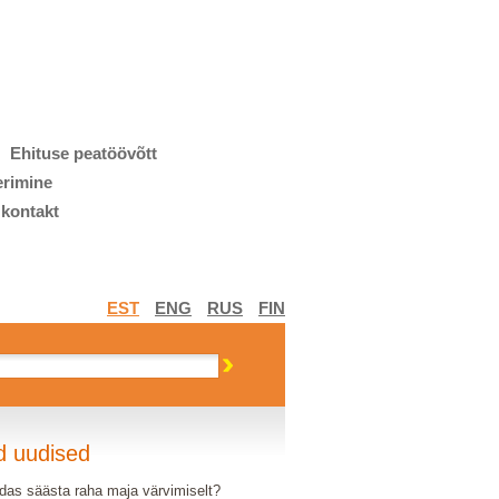
Ehituse peatöövõtt
erimine
 kontakt
EST
ENG
RUS
FIN
d uudised
das säästa raha maja värvimiselt?