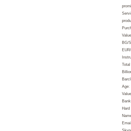
promi
Servi
produ
Purc
Valu
BG/S
EUR/
Instr
Tota
Billi
Barcl
Age:
Value
Bank 
Hard 
Name
Emai
Skyp