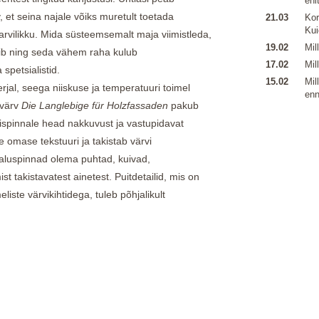
ehi
, et seina najale võiks muretult toetada
21.03
Kor
Kui
arvilikku. Mida süsteemsemalt maja viimistleda,
19.02
Mil
b ning seda vähem raha kulub
17.02
Mil
spetsialistid.
15.02
Mil
rjal, seega niiskuse ja temperatuuri toimel
enn
ivärv
Die Langlebige für Holzfassaden
pakub
lispinnale head nakkuvust ja vastupidavat
le omase tekstuuri ja takistab värvi
aluspinnad olema puhtad, kuivad,
 takistavatest ainetest. Puitdetailid, mis on
ste värvikihtidega, tuleb põhjalikult