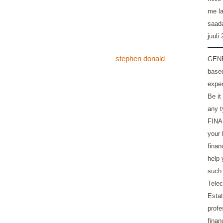
me la
saad
juuli
stephen donald
GENE
based
exper
Be it
any t
FINA
your 
finan
help 
such 
Telec
Estat
profe
finan