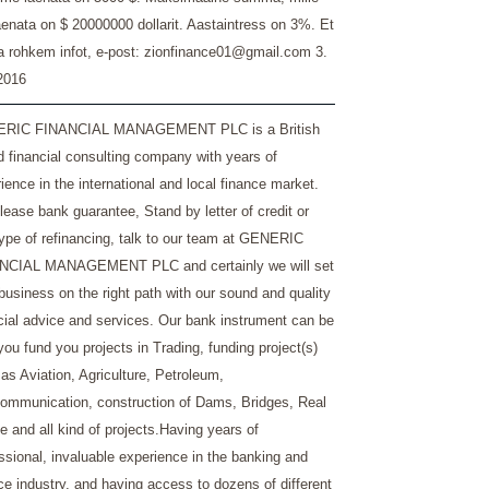
enata on $ 20000000 dollarit. Aastaintress on 3%. Et
a rohkem infot, e-post: zionfinance01@gmail.com
3.
 2016
RIC FINANCIAL MANAGEMENT PLC is a British
 financial consulting company with years of
ience in the international and local finance market.
 lease bank guarantee, Stand by letter of credit or
ype of refinancing, talk to our team at GENERIC
NCIAL MANAGEMENT PLC and certainly we will set
business on the right path with our sound and quality
cial advice and services. Our bank instrument can be
you fund you projects in Trading, funding project(s)
as Aviation, Agriculture, Petroleum,
ommunication, construction of Dams, Bridges, Real
e and all kind of projects.Having years of
ssional, invaluable experience in the banking and
ce industry, and having access to dozens of different