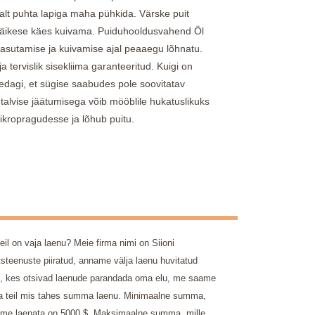
nnalt puhta lapiga maha pühkida. Värske puit
i päikese käes kuivama. Puiduhooldusvahend Öl
asutamise ja kuivamise ajal peaaegu lõhnatu.
a tervislik sisekliima garanteeritud. Kuigi on
edagi, et sügise saabudes pole soovitatav
 talvise jäätumisega võib mööblile hukatuslikuks
ikropragudesse ja lõhub puitu.
eil on vaja laenu? Meie firma nimi on Siioni
tsteenuste piiratud, anname välja laenu huvitatud
t, kes otsivad laenude parandada oma elu, me saame
ta teil mis tahes summa laenu. Minimaalne summa,
e me laenata on 5000 $. Maksimaalne summa, mille