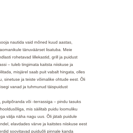
esooja nautida vaid mõned kuud aastas,
jaomanikule tänuväärset lisatuba. Meie
asti rohetavad lillekastid, grill ja puidust
si – tuleb tingimata kaitsta niiskuse ja
itada, misjärel saab puit vabalt hingata, olles
, sinetuse ja teiste võimalike ohtude eest. Õli
isegi vanad ja tuhmunud täispuidust
 puitpõranda või -terrassiga – pindu tasuks
hooldusõliga, mis säilitab puidu loomuliku
ega välja näha nagu uus. Õli jätab puidule
kindel, elavdades värve ja kaitstes niiskuse eest
sperdid soovitavad puiduõli pinnale kanda