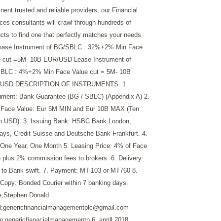
nent trusted and reliable providers, our Financial
ces consultants will crawl through hundreds of
cts to find one that perfectly matches your needs.
hase Instrument of BG/SBLC : 32%+2% Min Face
e cut =5M- 10B EUR/USD Lease Instrument of
BLC : 4%+2% Min Face Value cut = 5M- 10B
USD DESCRIPTION OF INSTRUMENTS: 1.
ument: Bank Guarantee (BG / SBLC) (Appendix A) 2.
l Face Value: Eur 5M MIN and Eur 10B MAX (Ten
on USD). 3. Issuing Bank: HSBC Bank London,
ays, Credit Suisse and Deutsche Bank Frankfurt. 4.
 One Year, One Month 5. Leasing Price: 4% of Face
 plus 2% commission fees to brokers. 6. Delivery:
to Bank swift. 7. Payment: MT-103 or MT760 8.
Copy: Bonded Courier within 7 banking days.
;Stephen Donald
l;genericfinancialmanagementplc@gmail.com
e;genericfianacialmanagementp
6. aprill 2018