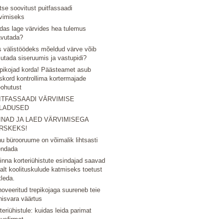
tse soovitust puitfassaadi
vimiseks
das lage värvides hea tulemus
avutada?
 välistöödeks mõeldud värve võib
utada siseruumis ja vastupidi?
pikojad korda! Päästeamet asub
skord kontrollima kortermajade
eohutust
ITFASSAADI VÄRVIMISE
LADUSED
INAD JA LAED VÄRVIMISEGA
RSKEKS!
u bürooruume on võimalik lihtsasti
endada
linna korteriühistute esindajad saavad
nalt koolituskulude katmiseks toetust
tleda.
oveeritud trepikojaga suureneb teie
nisvara väärtus
teriühistule: kuidas leida parimat