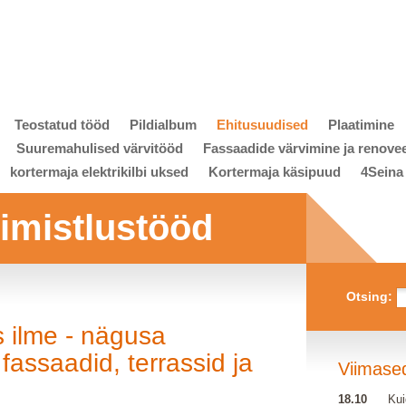
Teostatud tööd
Pildialbum
Ehitusuudised
Plaatimine
Suuremahulised värvitööd
Fassaadide värvimine ja renove
kortermaja elektrikilbi uksed
Kortermaja käsipuud
4Seina
viimistlustööd
Otsing:
 ilme - nägusa
assaadid, terrassid ja
Viimase
18.10
Kui