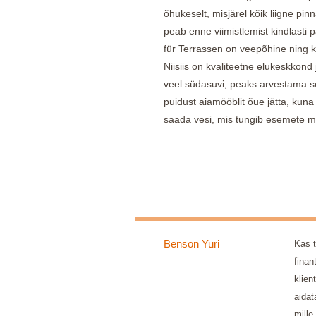
õhukeselt, misjärel kõik liigne pi
peab enne viimistlemist kindlast
für Terrassen on veepõhine ning k
Niisiis on kvaliteetne elukeskkond j
veel südasuvi, peaks arvestama s
puidust aiamööblit õue jätta, kuna
saada vesi, mis tungib esemete m
Benson Yuri
Kas t
finan
klien
aida
mill