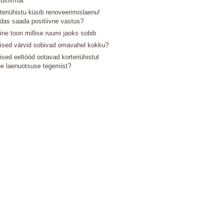
tusfirmat
teriühistu küsib renoveerimislaenu!
das saada positiivne vastus?
line toon millise ruumi jaoks sobib
lised värvid sobivad omavahel kokku?
lised eeltööd ootavad korteriühistut
e laenuotsuse tegemist?