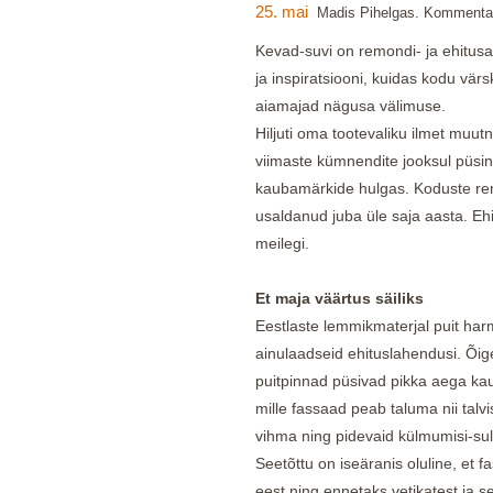
25. mai
Madis Pihelgas. Kommentaa
Kevad-suvi on remondi- ja ehitusae
ja inspiratsiooni, kuidas kodu vär
aiamajad nägusa välimuse.
Hiljuti oma tootevaliku ilmet muutn
viimaste kümnendite jooksul püs
kaubamärkide hulgas. Koduste re
usaldanud juba üle saja aasta. Eh
meilegi.
Et maja väärtus säiliks
Eestlaste lemmikmaterjal puit h
ainulaadseid ehituslahendusi. Õige
puitpinnad püsivad pikka aega kau
mille fassaad peab taluma nii talv
vihma ning pidevaid külmumisi-sul
Seetõttu on iseäranis oluline, et 
eest ning ennetaks vetikatest ja se