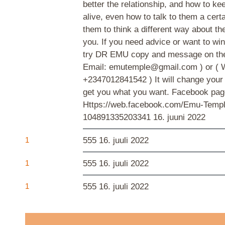
better the relationship, and how to ke
alive, even how to talk to them a cert
them to think a different way about th
you. If you need advice or want to wi
try DR EMU copy and message on the 
Email: emutemple@gmail.com ) or ( 
+2347012841542 ) It will change your
get you what you want. Facebook pag
Https://web.facebook.com/Emu-Templ
104891335203341
16. juuni 2022
1
555
16. juuli 2022
1
555
16. juuli 2022
1
555
16. juuli 2022