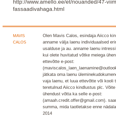
http://www.amello.ee/et/nouanded/47-viim
fassaadivahaga.html
Olen Mavis Calos, esindaja Aiicco kin
MAVIS
anname välja laenu individuaalsed er
CALOS
usalduse ja au. anname laenu intres
kui olete huvitatud võtke meiega ühen
ettevõtte e-post:
(maviscalos_laen_laenamine@outloo
jätkata oma laenu üleminekudokumendi
vaja laenu, et luua ettevõtte või kooli 
teretulnud Aiicco kindlustus plc. Võit
ühendust võtta ka selle e-post:
(amaah.credit.offer@gmail.com). saa
summa, mida taotletakse enne nädal
2014