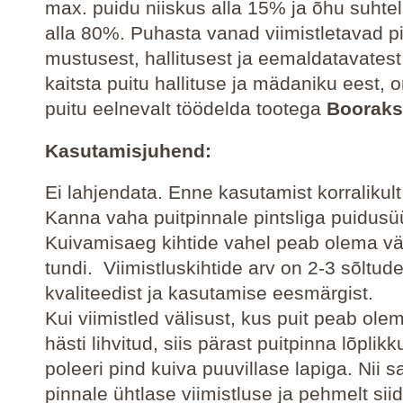
max. puidu niiskus alla 15% ja õhu suhtel
alla 80%. Puhasta vanad viimistletavad p
mustusest, hallitusest ja eemaldatavatest 
kaitsta puitu hallituse ja mädaniku eest, 
puitu eelnevalt töödelda tootega
Booraks
Kasutamisjuhend
:
Ei lahjendata. Enne kasutamist korralikul
Kanna vaha puitpinnale pintsliga puidus
Kuivamisaeg kihtide vahel peab olema v
tundi. Viimistluskihtide arv on 2-3 sõltud
kvaliteedist ja kasutamise eesmärgist.
Kui viimistled välisust, kus puit peab ole
hästi lihvitud, siis pärast puitpinna lõplik
poleeri pind kuiva puuvillase lapiga. Nii 
pinnale ühtlase viimistluse ja pehmelt siid