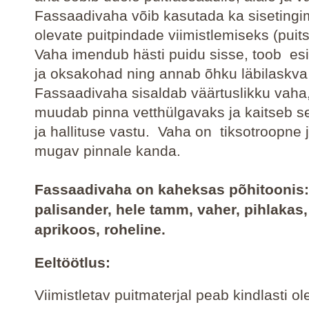
Fassaadivaha võib kasutada ka sisetingi
olevate puitpindade viimistlemiseks (puits
Vaha imendub hästi puidu sisse, toob es
ja oksakohad ning annab õhku läbilaskva 
Fassaadivaha sisaldab väärtuslikku vaha
muudab pinna vetthülgavaks ja kaitseb s
ja hallituse vastu. Vaha on tiksotroopne 
mugav pinnale kanda.
Fassaadivaha on kaheksas põhitoonis
palisander, hele tamm, vaher, pihlakas,
aprikoos, roheline.
Eeltöötlus:
Viimistletav puitmaterjal peab kindlasti ol