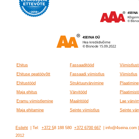
Ehitus
Fassaaditööd
Viimistlus
Ehituse peatöövõtt
Fassaadi viimistlus
Viimistlus
Ehitustööd
Struktuurvärvimine
Plaatimine
Maja ehitus
Värvitööd
Plaatimist
Eramu viimistlemine
Maalritööd
Lae värvi
Maja ehitamine
Seinte viimistlus
Seinte vär
Esileht
| Tel:
+372 5
8 188 580
+372 6700 667
| info@4seina.com
201
2