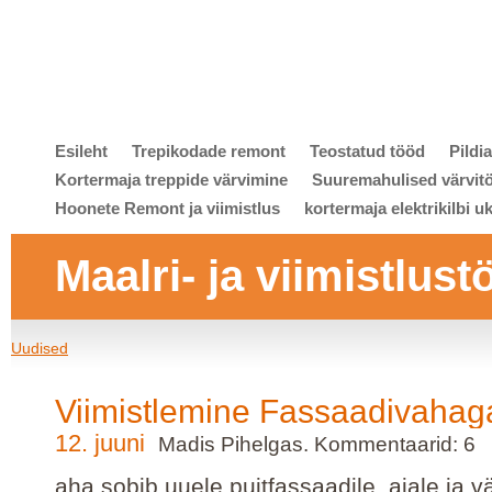
Esileht
Trepikodade remont
Teostatud tööd
Pildi
Kortermaja treppide värvimine
Suuremahulised värvit
Hoonete Remont ja viimistlus
kortermaja elektrikilbi u
Maalri- ja viimistlust
Uudised
Viimistlemine Fassaadivahag
12. juuni
Madis Pihelgas. Kommentaarid: 6
aha sobib uuele puitfassaadile, aiale ja v